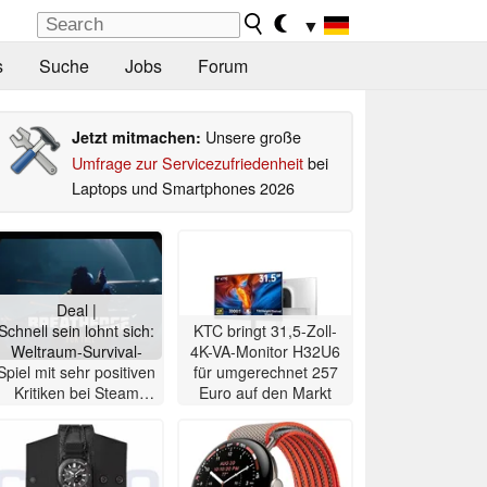
▼
s
Suche
Jobs
Forum
Unsere große
Jetzt mitmachen:
Umfrage zur Servicezufriedenheit
bei
Laptops und Smartphones 2026
Deal |
Schnell sein lohnt sich:
KTC bringt 31,5-Zoll-
Weltraum-Survival-
4K-VA-Monitor H32U6
Spiel mit sehr positiven
für umgerechnet 257
Kritiken bei Steam
Euro auf den Markt
gratis