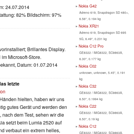
Nokia G42
um: 24.07.2014
Adreno 619, Snapdragon SD 480+,
tattung: 82% Bildschirm: 97%
6.56", 0.194 kg
Nokia XR21
Adreno 619, Snapdragon SD 695
5G, 6.49", 0.231 kg
Nokia C12 Pro
rinstalliert; Brillantes Display.
GE8322 / IMG8322, SC9863A,
im Microsoft-Store.
6.30", 0.177 kg
nbekannt, Datum: 01.07.2014
Nokia C02
unknown, unknown, 5.45", 0.191
kg
as letzte
Nokia C32
ion
GE8322 / IMG8322, SC9863A,
 Händen hielten, haben wir uns
6.50", 0.1994 kg
Nokia C22
htig gutes Gerät und werden den
GE8322 / IMG8322, SC9863A,
, nach dem Test, sehen wir die
6.50", 0.19 kg
kia setzt beim Lumia 2520 auf
Nokia C12
d verbaut ein extrem helles,
GE8322 / IMG8322, SC9863A,