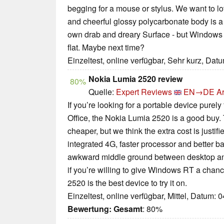
begging for a mouse or stylus. We want to lo
and cheerful glossy polycarbonate body is a z
own drab and dreary Surface - but Windows RT
flat. Maybe next time?
Einzeltest, online verfügbar, Sehr kurz, Dat
Nokia Lumia 2520 review
80%
Quelle:
Expert Reviews
EN→DE
Ar
If you’re looking for a portable device purel
Office, the Nokia Lumia 2520 is a good buy. 
cheaper, but we think the extra cost is justi
integrated 4G, faster processor and better bat
awkward middle ground between desktop and
if you’re willing to give Windows RT a chan
2520 is the best device to try it on.
Einzeltest, online verfügbar, Mittel, Datum: 
Bewertung:
Gesamt
: 80%