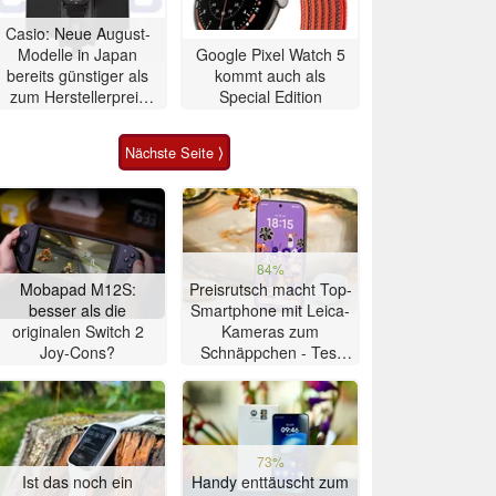
Casio: Neue August-
Modelle in Japan
Google Pixel Watch 5
bereits günstiger als
kommt auch als
zum Herstellerpreis
Special Edition
erhältlich
Nächste Seite ⟩
84%
Mobapad M12S:
Preisrutsch macht Top-
besser als die
Smartphone mit Leica-
originalen Switch 2
Kameras zum
Joy-Cons?
Schnäppchen - Test
Xiaomi 17T
73%
Ist das noch ein
Handy enttäuscht zum