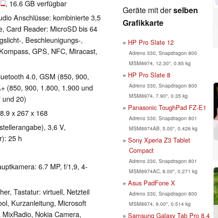
B
, 16.6 GB verfügbar
Geräte mit der
selben
dio Anschlüsse: kombinierte 3,5
Grafikkarte
e, Card Reader: MicroSD bis 64
licht-, Beschleunigungs-,
HP Pro Slate 12
 Kompass, GPS, NFC, Miracast,
Adreno 330, Snapdragon 800
MSM8974, 12.30", 0.85 kg
HP Pro Slate 8
Bluetooth 4.0, GSM (850, 900,
Adreno 330, Snapdragon 800
 (850, 900, 1.800, 1.900 und
MSM8974, 7.90", 0.35 kg
7 und 20)
Panasonic ToughPad FZ-E1
 8.9 x 267 x 168
Adreno 330, Snapdragon 801
tellerangabe), 3,6 V,
MSM8974AB, 5.00", 0.426 kg
): 25 h
Sony Xperia Z3 Tablet
Compact
Adreno 330, Snapdragon 801
uptkamera: 6.7 MP, f/1,9, 4-
MSM8974AC, 8.00", 0.271 kg
Asus PadFone X
r, Tastatur: virtuell, Netzteil
Adreno 330, Snapdragon 800
ol, Kurzanleitung, Microsoft
MSM8974, 9.00", 0.514 kg
 MixRadio, Nokia Camera,
Samsung Galaxy Tab Pro 8.4