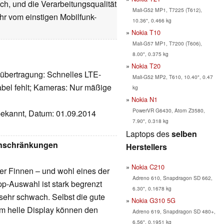
ch, und die Verarbeitungsqualität
Mali-G52 MP1, T7225 (T612),
hr vom einstigen Mobilfunk-
10.36", 0.466 kg
Nokia T10
Mali-G57 MP1, T7200 (T606),
8.00", 0.375 kg
Nokia T20
nübertragung: Schnelles LTE-
Mali-G52 MP2, T610, 10.40", 0.47
abel fehlt; Kameras: Nur mäßige
kg
Nokia N1
PowerVR G6430, Atom Z3580,
nbekannt, Datum: 01.09.2014
7.90", 0.318 kg
Laptops des
selben
inschränkungen
Herstellers
Nokia C210
der Finnen – und wohl eines der
Adreno 610, Snapdragon SD 662,
pp-Auswahl ist stark begrenzt
6.30", 0.1678 kg
sehr schwach. Selbst die gute
Nokia G310 5G
m helle Display können den
Adreno 619, Snapdragon SD 480+,
6.56", 0.1951 kg