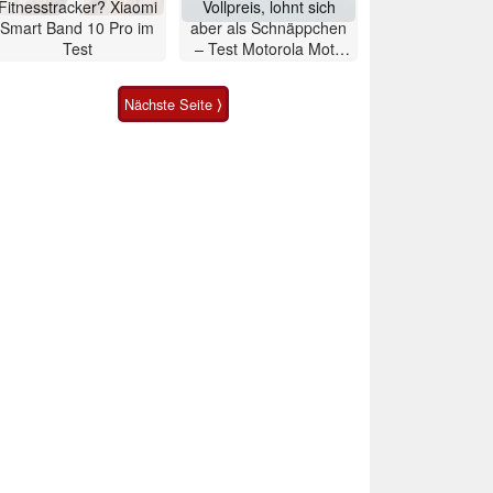
Fitnesstracker? Xiaomi
Vollpreis, lohnt sich
Smart Band 10 Pro im
aber als Schnäppchen
Test
– Test Motorola Moto
G47 Smartphone
Nächste Seite ⟩