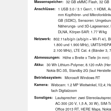
Massenspeicher
32 GB eMMC Flash, 32 G
Anschlüsse
1 USB 3.0 / 3.1 Gen1, 1 HDMI, Au
mm Kopfhörer- und Mikrofonklink
GB (SDXC), Sensoren: Umgebungs
Näherungs- und 3D-Lagesensor,
DLNA, Körper-SAR: 1.77 W/kg
Netzwerk
802.11a/b/g/n (a/b/g/n = Wi-Fi 4/), 
1.800 und 1.900 MHz), UMTS/HSPA+
2.100 MHz), LTE Cat. 4 (Bänder 3, 
Abmessungen
Höhe x Breite x Tiefe (in mm):
Akku
30 Wh Lithium-Polymer, 8.120 mAh (Hers
Nokia BC-3S, Standby 2G (laut Hersteller
Betriebssystem
Microsoft Windows RT
Kamera
Webcam: 1.2 MP Weitwinkel, f/2,4; Ha
fach Digitalzoom
Sonstiges
Lautsprecher: zwei Stereolautspreche
AC-300 (20 V, 1,5 A, 30 W), SIM-To
Office 2013 RT, HERE Maps, Nokia