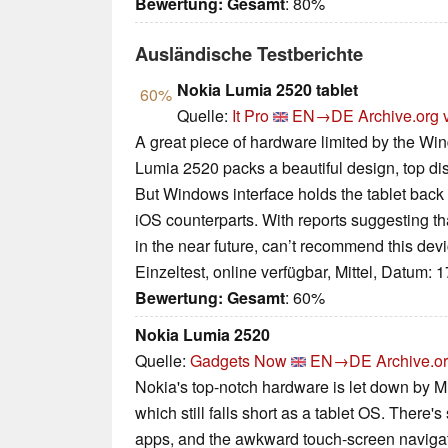
Bewertung:
Gesamt
: 80%
Ausländische Testberichte
Nokia Lumia 2520 tablet
60%
Quelle:
It Pro
EN→DE
Archive.org 
A great piece of hardware limited by the W
Lumia 2520 packs a beautiful design, top di
But Windows interface holds the tablet bac
iOS counterparts. With reports suggesting 
in the near future, can’t recommend this devi
Einzeltest, online verfügbar, Mittel, Datum: 
Bewertung:
Gesamt
: 60%
Nokia Lumia 2520
Quelle:
Gadgets Now
EN→DE
Archive.o
Nokia's top-notch hardware is let down by Mi
which still falls short as a tablet OS. There's
apps, and the awkward touch-screen navigat