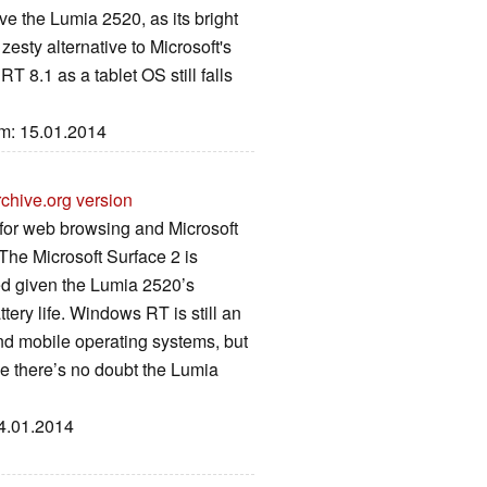
ve the Lumia 2520, as its bright
esty alternative to Microsoft's
 8.1 as a tablet OS still falls
um: 15.01.2014
chive.org version
y for web browsing and Microsoft
The Microsoft Surface 2 is
fied given the Lumia 2520’s
tery life. Windows RT is still an
 mobile operating systems, but
ce there’s no doubt the Lumia
04.01.2014