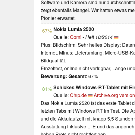
Software und Kamera sind nur durchschnittli
zeigt ebenfalls Mängel. Wir hätten etwas me
Pionier erwartet.
Nokia Lumia 2520
67%
Quelle:
Com!
-
Heft 10/2014
Plus: Bildschirm: Sehr helles Display; Date
Internet. Minus: Lieferumfang: Micro-USB-K
Bildqualität.
Einzeltest, online nicht verfügbar, Länge u
Bewertung:
Gesamt
: 67%
Schickes Windows-RT-Tablet mit E
81%
Quelle:
Chip.de
Archive.org version
Das Nokia Lumia 2520 ist das erste Tablet 
letzten Tabs mit Windows RT im Test. Die A
und die Akkulaufzeit mit knapp 5,5 Stunden 
Ausstattung inklusive LTE und das angeneh
hohen Preis nicht rechtfertigen.