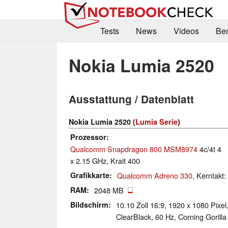
Tests
News
Videos
Be
Nokia Lumia 2520
Ausstattung / Datenblatt
Nokia Lumia 2520 (
Lumia Serie
)
Prozessor
Qualcomm Snapdragon 800 MSM8974
4c/4t 4
x 2.15 GHz, Krait 400
Grafikkarte
Qualcomm Adreno 330
, Kerntakt
RAM
2048 MB
Bildschirm
10.10 Zoll 16:9, 1920 x 1080 Pixel
ClearBlack, 60 Hz, Corning Gorilla 