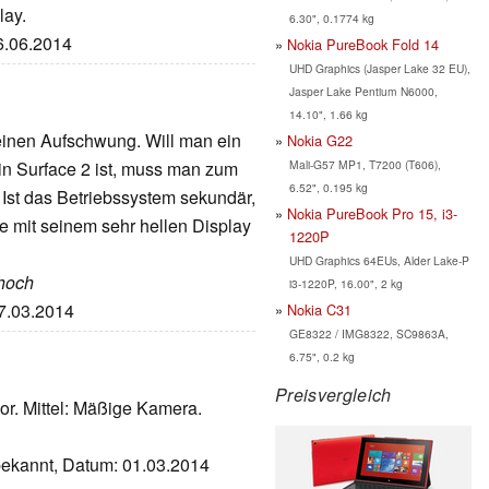
lay.
6.30", 0.1774 kg
26.06.2014
Nokia PureBook Fold 14
UHD Graphics (Jasper Lake 32 EU),
Jasper Lake Pentium N6000,
14.10", 1.66 kg
inen Aufschwung. Will man ein
Nokia G22
Mali-G57 MP1, T7200 (T606),
in Surface 2 ist, muss man zum
6.52", 0.195 kg
Ist das Betriebssystem sekundär,
Nokia PureBook Pro 15, i3-
de mit seinem sehr hellen Display
1220P
UHD Graphics 64EUs, Alder Lake-P
 hoch
i3-1220P, 16.00", 2 kg
27.03.2014
Nokia C31
GE8322 / IMG8322, SC9863A,
6.75", 0.2 kg
Preisvergleich
or. Mittel: Mäßige Kamera.
nbekannt, Datum: 01.03.2014