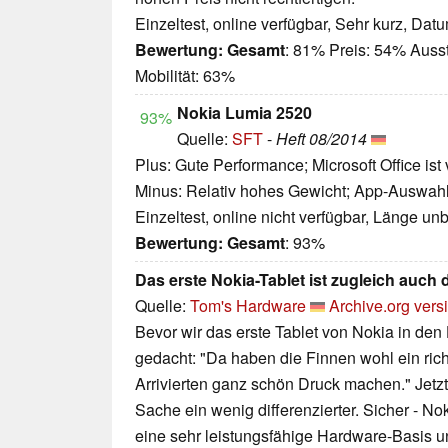
Einzeltest, online verfügbar, Sehr kurz, Dat
Bewertung:
Gesamt
: 81% Preis: 54% Auss
Mobilität: 63%
Nokia Lumia 2520
93%
Quelle:
SFT
-
Heft 08/2014
Plus: Gute Performance; Microsoft Office ist vo
Minus: Relativ hohes Gewicht; App-Auswahl 
Einzeltest, online nicht verfügbar, Länge u
Bewertung:
Gesamt
: 93%
Das erste Nokia-Tablet ist zugleich auch d
Quelle:
Tom's Hardware
Archive.org vers
Bevor wir das erste Tablet von Nokia in den
gedacht: "Da haben die Finnen wohl ein ric
Arrivierten ganz schön Druck machen." Jetzt
Sache ein wenig differenzierter. Sicher - No
eine sehr leistungsfähige Hardware-Basis un