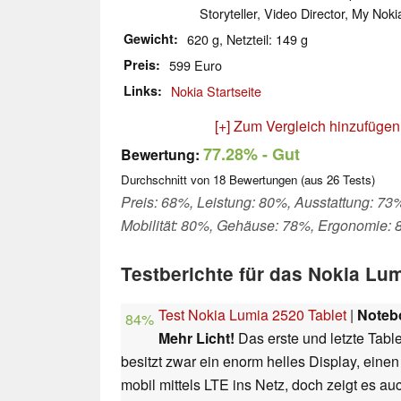
Storyteller, Video Director, My Nok
Gewicht
620 g, Netzteil: 149 g
Preis
599 Euro
Links
Nokia Startseite
[+] Zum Vergleich hinzufügen
77.28%
- Gut
Bewertung:
Durchschnitt von
18
Bewertungen (aus
26
Tests)
Preis: 68%, Leistung: 80%, Ausstattung: 73
Mobilität: 80%, Gehäuse: 78%, Ergonomie:
Testberichte für das Nokia Lu
Test Nokia Lumia 2520 Tablet
|
Noteb
84%
Mehr Licht!
Das erste und letzte Tabl
besitzt zwar ein enorm helles Display, eine
mobil mittels LTE ins Netz, doch zeigt es