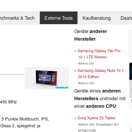
nchmarks & Tech
Externe Tests
Kaufberatung
Deal
Geräte
anderer
Hersteller
Samsung Galaxy Tab Pro
10.1 LTE-Version
Adreno 330
Samsung Galaxy Note 10.1,
2014 Edition
Adreno 330
Geräte eines
anderen
Herstellers
und/oder mit
: 450 MHz
einer
anderen CPU
Sony Xperia Z2 Tablet
, 5 Punkte Multitouch, IPS,
Adreno 330, Snapdragon 801
Glass 2, spiegelnd: ja
APQ8074AB