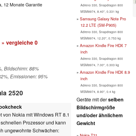
ia, 12 Monate Garantie
Adreno 330, Snapdragon 800
MSM8974, 8.40", 0.331 kg
Samsung Galaxy Note Pro
12.2 LTE (SM-P905)
Adreno 330, Snapdragon 800
MSM8974, 12.20", 0.753 kg
» vergleiche
0
Amazon Kindle Fire HDX 7
inch
Adreno 330, Snapdragon 800
MSM8974, 7.00", 0.303 kg
%, Bildschirm: 88%
Amazon Kindle Fire HDX 8.9
 82%, Emissionen: 95%
inch
Adreno 330, Snapdragon 800
mia 2520
MSM8974, 8.90", 0.4 kg
Geräte mit der
selben
ookcheck
Bildschirmgröße
et von Nokia mit Windows RT 8.1
und/oder ähnlichem
n schnellen Prozessor und kann
Gewicht
 auch ungewohnte Schwächen:
Nokia T21