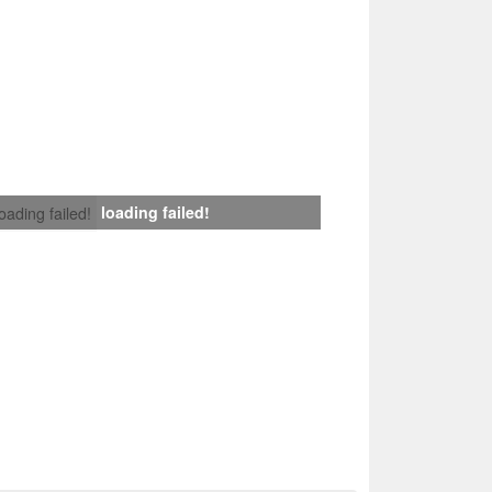
loading failed!
loading failed!