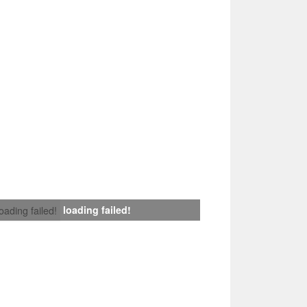
loading failed!
loading failed!