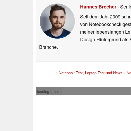
Hannes Brecher
- Seni
Seit dem Jahr 2009 schre
von Notebookcheck gest
meiner lebenslangen Lei
Design-Hintergrund als A
Branche.
>
Notebook Test, Laptop Test und News
>
Ne
loading failed!