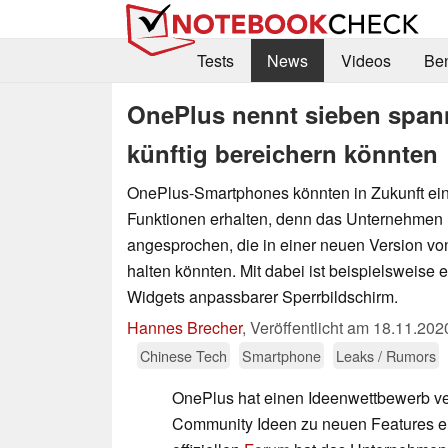
Tests
News
Videos
Be
OnePlus nennt sieben span
künftig bereichern könnten
OnePlus-Smartphones könnten in Zukunft ei
Funktionen erhalten, denn das Unternehmen 
angesprochen, die in einer neuen Version 
halten könnten. Mit dabei ist beispielsweise 
Widgets anpassbarer Sperrbildschirm.
Hannes Brecher
,
Veröffentlicht am
18.11.202
Chinese Tech
Smartphone
Leaks / Rumors
OnePlus hat einen Ideenwettbewerb ver
Community Ideen zu neuen Features ei