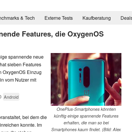
nchmarks & Tech
Externe Tests
Kaufberatung
Deal
nende Features, die OxygenOS
nige spannende neue
hat sieben Features
von OxygenOS Einzug
ein vom Nutzer mit
0
Android
OnePlus-Smartphones könnten
künftig einige spannende Features
anstaltet, bei dem die
erhalten, die man so bei
nreichen konnte. Im
Smartphones kaum findet. (Bild: Alex