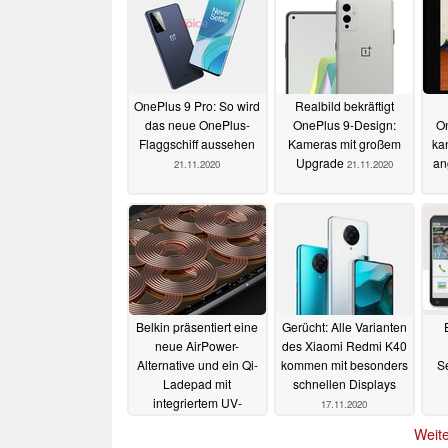
OnePlus 9 Pro: So wird
Realbild bekräftigt
das neue OnePlus-
OnePlus 9-Design:
O
Flaggschiff aussehen
Kameras mit großem
kan
Upgrade
an
21.11.2020
21.11.2020
Belkin präsentiert eine
Gerücht: Alle Varianten
neue AirPower-
des Xiaomi Redmi K40
Alternative und ein Qi-
kommen mit besonders
S
Ladepad mit
schnellen Displays
integriertem UV-
17.11.2020
Sterilisator
17.11.2020
Weite