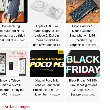
Überraschung:
Apples 150 Euro
Ulefone Armor 10:
nePlus Nord N100
teures MagSafe Duo
Neues Outdoor-
n mehr als offiziell
Ladegerät lädt ein
Smartphone mit 5G-
gekündigt
iPhone 12 nicht mit
Unterstützung
19.11.2020
den beworbenen 15
vorgestellt
17.11.2020
Watt
18.11.2020
Emporia Telecom
Xiaomi Poco M3:
Black Friday: Mit 150
Smart.4: 5-Zoll-
Globaler Launch für
Euro Rabatt gibts das
enioren-Handy mit
Preisbrecher am 24.
OnePlus 8 zum
NFC
November
Bestpreis
17.11.2020
17.11.2020
17.11.2020
re Artikel anzeigen