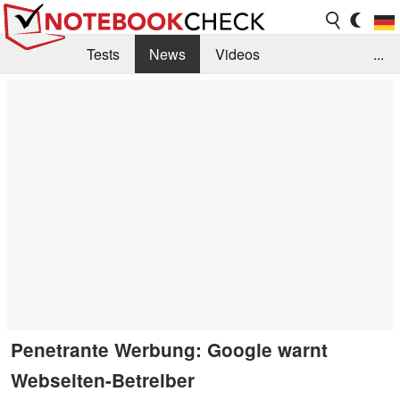
Tests
News
Videos
...
Benchmarks & Tech
Externe Tests
Kaufberatung
Deals
Suche
Jobs
Forum
Penetrante Werbung: Google warnt
Webseiten-Betreiber