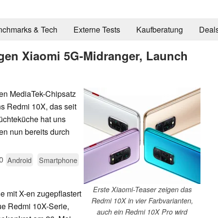
nchmarks & Tech
Externe Tests
Kaufberatung
Deal
igen Xiaomi 5G-Midranger, Launch
en MediaTek-Chipsatz
 Redmi 10X, das seit
rüchteküche hat uns
den nun bereits durch
0
Android
Smartphone
Erste Xiaomi-Teaser zeigen das
e mit X-en zugepflastert
Redmi 10X in vier Farbvarianten,
neue Redmi 10X-Serie,
auch ein Redmi 10X Pro wird