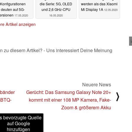
Konfigurationen
die Serie: 5G, OLED
werden als das Xiaomi
deuten auf 5G-
und 2,6 GHz-CPU
Mi Display 1A
12.05.2020
ersionen
17.05.2020
16.05.2020
re Artikel anzeigen
n zu diesem Artikel? - Uns interessiert Deine Meinung
Neuere News
mbänder
Gerücht: Das Samsung Galaxy Note 20+
⟩
LGBTQ-
kommt mit einer 108 MP Kamera, Fake-
Zoom & größerem Akku
s bevorzugte Quelle
auf Google
hinzufügen