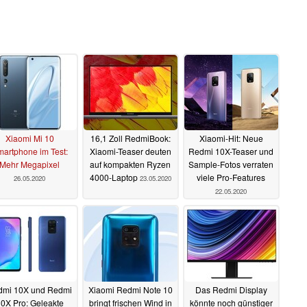
Xiaomi Mi 10
16,1 Zoll RedmiBook:
Xiaomi-Hit: Neue
artphone im Test:
Xiaomi-Teaser deuten
Redmi 10X-Teaser und
Mehr Megapixel
auf kompakten Ryzen
Sample-Fotos verraten
4000-Laptop
viele Pro-Features
26.05.2020
23.05.2020
22.05.2020
dmi 10X und Redmi
Xiaomi Redmi Note 10
Das Redmi Display
0X Pro: Geleakte
bringt frischen Wind in
könnte noch günstiger