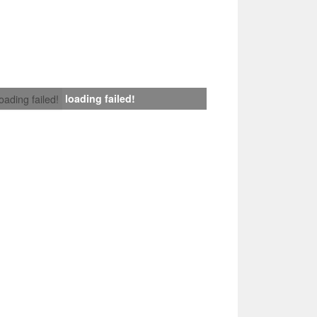
loading failed!
loading failed!