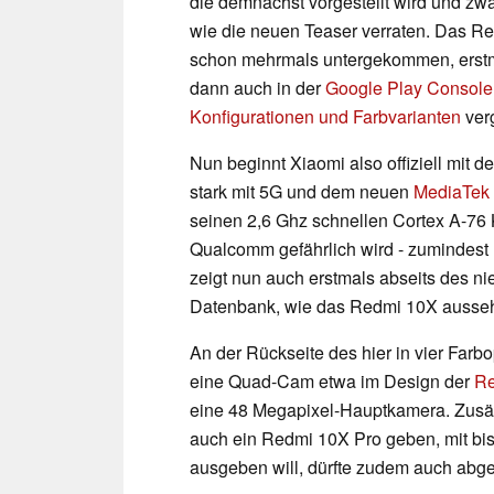
die demnächst vorgestellt wird und zw
wie die neuen Teaser verraten. Das Re
schon mehrmals untergekommen, erstm
dann auch in der
Google Play Console
Konfigurationen und Farbvarianten
ver
Nun beginnt Xiaomi also offiziell mit
stark mit 5G und dem neuen
MediaTek
seinen 2,6 Ghz schnellen Cortex A-7
Qualcomm gefährlich wird - zumindest
zeigt nun auch erstmals abseits des ni
Datenbank, wie das Redmi 10X ausseh
An der Rückseite des hier in vier Far
eine Quad-Cam etwa im Design der
Re
eine 48 Megapixel-Hauptkamera. Zusät
auch ein Redmi 10X Pro geben, mit b
ausgeben will, dürfte zudem auch abg