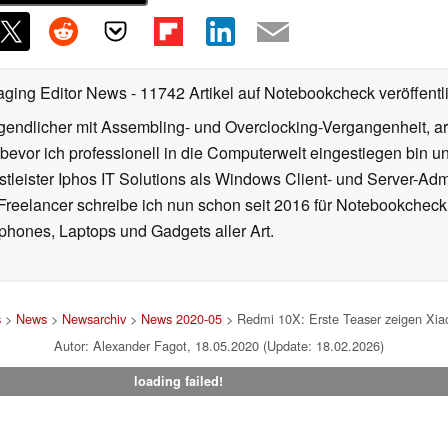
aging Editor News
- 11742 Artikel auf Notebookcheck veröffentl
gendlicher mit Assembling- und Overclocking-Vergangenheit, arb
 bevor ich professionell in die Computerwelt eingestiegen bin 
stleister Iphos IT Solutions als Windows Client- und Server-Ad
 Freelancer schreibe ich nun schon seit 2016 für Notebookcheck
phones, Laptops und Gadgets aller Art.
s
>
News
>
Newsarchiv
>
News 2020-05
> Redmi 10X: Erste Teaser zeigen Xia
Autor: Alexander Fagot, 18.05.2020 (Update: 18.02.2026)
loading failed!