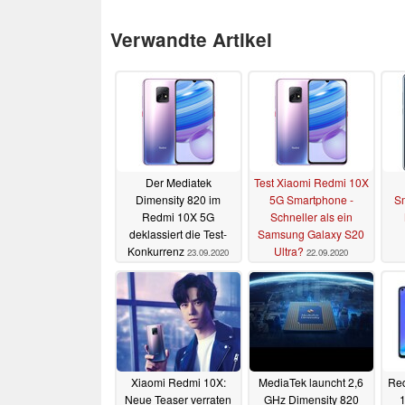
Verwandte Artikel
Der Mediatek
Test Xiaomi Redmi 10X
Dimensity 820 im
5G Smartphone -
Sm
Redmi 10X 5G
Schneller als ein
deklassiert die Test-
Samsung Galaxy S20
Konkurrenz
Ultra?
23.09.2020
22.09.2020
Xiaomi Redmi 10X:
MediaTek launcht 2,6
Re
Neue Teaser verraten
GHz Dimensity 820
1