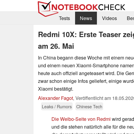
Tests
News
Videos
Be
Redmi 10X: Erste Teaser ze
am 26. Mai
In China begann diese Woche mit einem neu
und einem neuen Xiaomi-Smartphone namens
heute auch offiziell angeteasert wird. Die Ge
zwar schon einige Infos geliefert, einige wur
Xiaomi bestätigt.
Alexander Fagot
,
Veröffentlicht am
18.05.202
Leaks / Rumors
Chinese Tech
Die Weibo-Seite von Redmi
wird gerad
und die stehen natürlich alle für die 