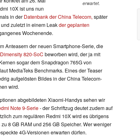
ar konkret am 26. Mai
erwartet.
dmi 10X ist uns nun
als in der
Datenbank der China Telecom,
später
und zuletzt in einem Leak
der geplanten
gangenes Wochenende.
 dem Anteasern der neuen Smartphone-Serie, die
 Dimensity 820-SoC
beworben wird, der ja mit
6 Kernen sogar dem Snapdragon 765G von
 laut MediaTeks Benchmarks. Eines der Teaser
edrig aufgelösten Bildes in der China Telecom-
en wird.
boptionen abgebildeten Xiaomi-Handys sehen wir
dmi Note 9-Serie
- der Schriftzug deutet zudem auf
zlich zum regulären Redmi 10X wird es übrigens
is zu 8 GB RAM und 256 GB Speicher. Wer weniger
especkte 4G-Versionen erwarten dürfen.