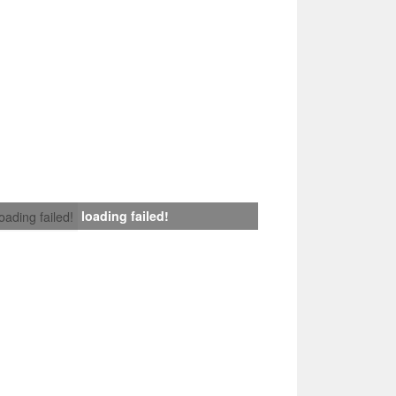
loading failed!
loading failed!