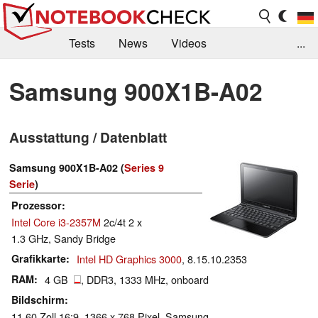
Tests
News
Videos
...
Benchmarks & Tech
Externe Tests
Samsung 900X1B-A02
Kaufberatung
Deals
Suche
Jobs
Ausstattung / Datenblatt
Forum
Samsung 900X1B-A02 (
Series 9
Serie
)
Prozessor
Intel Core i3-2357M
2c/4t 2 x
1.3 GHz, Sandy Bridge
Grafikkarte
Intel HD Graphics 3000
, 8.15.10.2353
RAM
4 GB
, DDR3, 1333 MHz, onboard
Bildschirm
11.60 Zoll 16:9, 1366 x 768 Pixel, Samsung