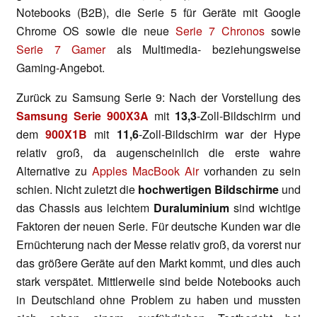
Notebooks (B2B), die Serie 5 für Geräte mit Google
Chrome OS sowie die neue
Serie 7 Chronos
sowie
Serie 7 Gamer
als Multimedia- beziehungsweise
Gaming-Angebot.
Zurück zu Samsung Serie 9: Nach der Vorstellung des
Samsung Serie 900X3A
mit
13,3
-Zoll-Bildschirm und
dem
900X1B
mit
11,6
-Zoll-Bildschirm war der Hype
relativ groß, da augenscheinlich die erste wahre
Alternative zu
Apples MacBook Air
vorhanden zu sein
schien. Nicht zuletzt die
hochwertigen Bildschirme
und
das Chassis aus leichtem
Duraluminium
sind wichtige
Faktoren der neuen Serie. Für deutsche Kunden war die
Ernüchterung nach der Messe relativ groß, da vorerst nur
das größere Geräte auf den Markt kommt, und dies auch
stark verspätet. Mittlerweile sind beide Notebooks auch
in Deutschland ohne Problem zu haben und mussten