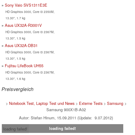
Sony Vaio SVS1311E3E
HD Graphics 3000, Core i3 2350M,
13.30", 1.7 kg
Asus UX32A-R3001V
HD Graphics 3000, Core i3 2367M,
13.30", 1.5 kg
Asus UX32A-DB31
HD Graphics 3000, Core i3 2367M,
13.30", 1.5 kg
Fujitsu LifeBook UH55
HD Graphics 3000, Core i3 2367M,
13.30", 1.6 kg
Preisvergleich
>
Notebook Test, Laptop Test und News
>
Externe Tests
>
Samsung
>
Samsung 900X1B-A02
Autor: Stefan Hinum, 15.09.2011 (Update: 9.07.2012)
loading failed!
loading failed!