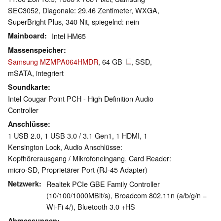
SEC3052, Diagonale: 29.46 Zentimeter, WXGA,
SuperBright Plus, 340 Nit, spiegelnd: nein
Mainboard
Intel HM65
Massenspeicher
Samsung MZMPA064HMDR
, 64 GB
, SSD,
mSATA, integriert
Soundkarte
Intel Cougar Point PCH - High Definition Audio
Controller
Anschlüsse
1 USB 2.0, 1 USB 3.0 / 3.1 Gen1, 1 HDMI, 1
Kensington Lock, Audio Anschlüsse:
Kopfhörerausgang / Mikrofoneingang, Card Reader:
micro-SD, Proprietärer Port (RJ-45 Adapter)
Netzwerk
Realtek PCIe GBE Family Controller
(10/100/1000MBit/s), Broadcom 802.11n (a/b/g/n =
Wi-Fi 4/), Bluetooth 3.0 +HS
Abmessungen