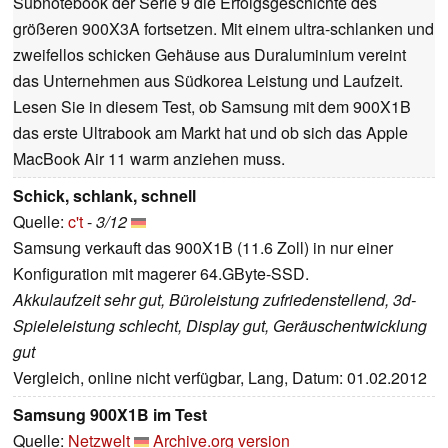
Subnotebook der Serie 9 die Erfolgsgeschichte des
größeren 900X3A fortsetzen. Mit einem ultra-schlanken und
zweifellos schicken Gehäuse aus Duraluminium vereint
das Unternehmen aus Südkorea Leistung und Laufzeit.
Lesen Sie in diesem Test, ob Samsung mit dem 900X1B
das erste Ultrabook am Markt hat und ob sich das Apple
MacBook Air 11 warm anziehen muss.
Schick, schlank, schnell
Quelle:
c't
-
3/12
Samsung verkauft das 900X1B (11.6 Zoll) in nur einer
Konfiguration mit magerer 64.GByte-SSD.
Akkulaufzeit sehr gut, Büroleistung zufriedenstellend, 3d-
Spieleleistung schlecht, Display gut, Geräuschentwicklung
gut
Vergleich, online nicht verfügbar, Lang, Datum: 01.02.2012
Samsung 900X1B im Test
Quelle:
Netzwelt
Archive.org version