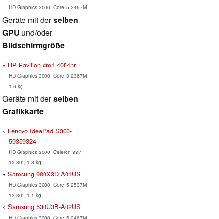
HD Graphics 3000, Core i5 2467M
Geräte mit der
selben
GPU
und/oder
Bildschirmgröße
HP Pavilion dm1-4054nr
HD Graphics 3000, Core i3 2367M,
1.6 kg
Geräte mit der
selben
Grafikkarte
Lenovo IdeaPad S300-
59359324
HD Graphics 3000, Celeron 887,
13.30", 1.8 kg
Samsung 900X3D-A01US
HD Graphics 3000, Core i5 2537M,
13.30", 1.1 kg
Samsung 530U3B-A02US
HD Graphics 3000, Core i5 2467M,