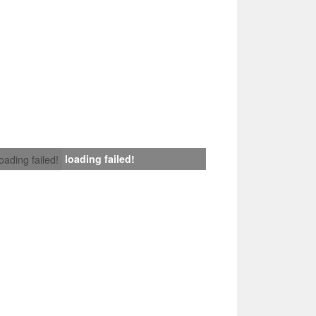
loading failed!
loading failed!