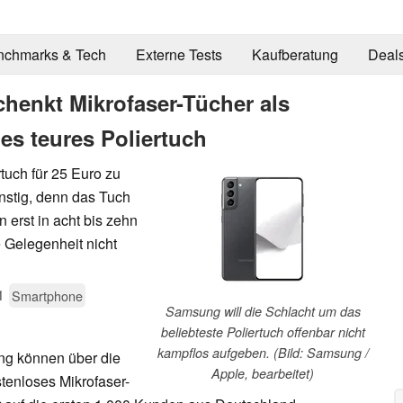
nchmarks & Tech
Externe Tests
Kaufberatung
Deal
henkt Mikrofaser-Tücher als
es teures Poliertuch
tuch für 25 Euro zu
nstig, denn das Tuch
 erst in acht bis zehn
 Gelegenheit nicht
1
Smartphone
Samsung will die Schlacht um das
beliebteste Poliertuch offenbar nicht
kampflos aufgeben. (Bild: Samsung /
g können über die
Apple, bearbeitet)
enloses Mikrofaser-