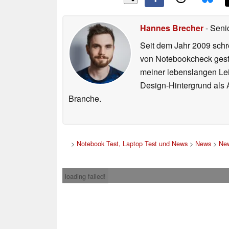
Hannes Brecher
- Seni
Seit dem Jahr 2009 schre
von Notebookcheck gest
meiner lebenslangen Lei
Design-Hintergrund als A
Branche.
>
Notebook Test, Laptop Test und News
>
News
>
New
loading failed!