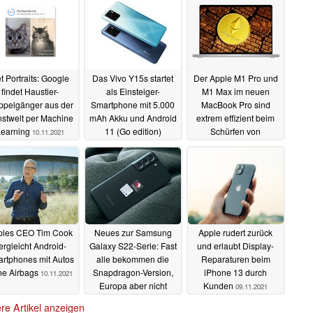
t Portraits: Google
Das Vivo Y15s startet
Der Apple M1 Pro und
findet Haustier-
als Einsteiger-
M1 Max im neuen
pelgänger aus der
Smartphone mit 5.000
MacBook Pro sind
stwelt per Machine
mAh Akku und Android
extrem effizient beim
Learning
11 (Go edition)
Schürfen von
10.11.2021
Ethereum
10.11.2021
10.11.2021
ples CEO Tim Cook
Neues zur Samsung
Apple rudert zurück
ergleicht Android-
Galaxy S22-Serie: Fast
und erlaubt Display-
rtphones mit Autos
alle bekommen die
Reparaturen beim
ne Airbags
Snapdragon-Version,
iPhone 13 durch
10.11.2021
Europa aber nicht
Kunden
09.11.2021
10.11.2021
re Artikel anzeigen