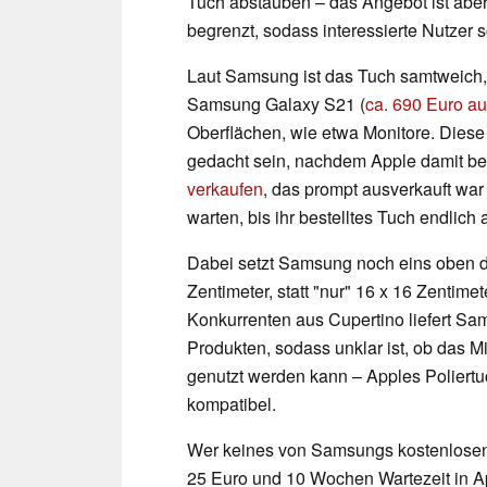
Tuch abstauben – das Angebot ist abe
begrenzt, sodass interessierte Nutzer s
Laut Samsung ist das Tuch samtweich,
Samsung Galaxy S21 (
ca. 690 Euro a
Oberflächen, wie etwa Monitore. Diese 
gedacht sein, nachdem Apple damit b
verkaufen
, das prompt ausverkauft wa
warten, bis ihr bestelltes Tuch endlich 
Dabei setzt Samsung noch eins oben dr
Zentimeter, statt "nur" 16 x 16 Zentim
Konkurrenten aus Cupertino liefert Sam
Produkten, sodass unklar ist, ob das 
genutzt werden kann – Apples Poliertuch
kompatibel.
Wer keines von Samsungs kostenlosen 
25 Euro und 10 Wochen Wartezeit in App