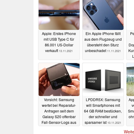
Apple: Erstes iPhone
Ein Apple iPhone fällt
Pe
mit USB Type C für
aus dem Flugzeug und
86.001 US-Dollar
übersteht den Sturz
Dop
verkauft
unbeschadet
Kun
13.11.2021
11.11.2021
Vorsicht: Samsung
LPDDR5X: Samsung
Ap
wertet bei Reparatur-
will Smartphones mit
v
Anfragen seit dem
64 GB RAM bestücken,
Sma
Galaxy S20 offenbar
der schneller und
oh
Fall-Sensor-Logs aus
sparsamer ist
10.11.2021
10.11.2021
Weite