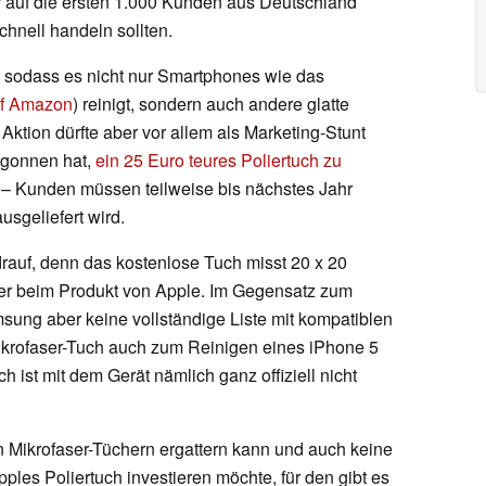
r auf die ersten 1.000 Kunden aus Deutschland
chnell handeln sollten.
 sodass es nicht nur Smartphones wie das
uf Amazon
) reinigt, sondern auch andere glatte
Aktion dürfte aber vor allem als Marketing-Stunt
egonnen hat,
ein 25 Euro teures Poliertuch zu
r – Kunden müssen teilweise bis nächstes Jahr
ausgeliefert wird.
auf, denn das kostenlose Tuch misst 20 x 20
eter beim Produkt von Apple. Im Gegensatz zum
sung aber keine vollständige Liste mit kompatiblen
Mikrofaser-Tuch auch zum Reinigen eines iPhone 5
 ist mit dem Gerät nämlich ganz offiziell nicht
Mikrofaser-Tüchern ergattern kann und auch keine
les Poliertuch investieren möchte, für den gibt es