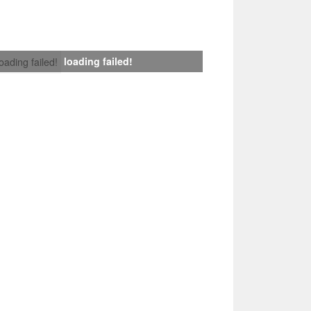
loading failed!
loading failed!