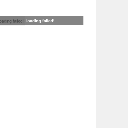
loading failed!
loading failed!