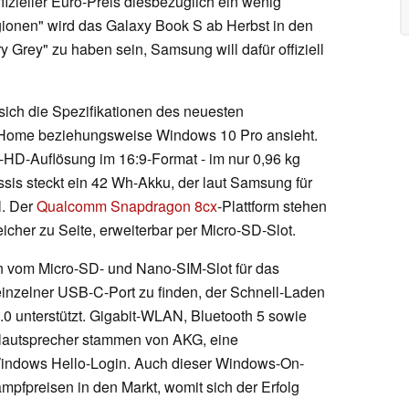
fizieller Euro-Preis diesbezüglich ein wenig
ionen" wird das Galaxy Book S ab Herbst in den
 Grey" zu haben sein, Samsung will dafür offiziell
sich die Spezifikationen des neuesten
Home beziehungsweise Windows 10 Pro ansieht.
l-HD-Auflösung im 16:9-Format - im nur 0,96 kg
is steckt ein 42 Wh-Akku, der laut Samsung für
l. Der
Qualcomm Snapdragon 8cx
-Plattform stehen
her zu Seite, erweiterbar per Micro-SD-Slot.
n vom Micro-SD- und Nano-SIM-Slot für das
einzelner USB-C-Port zu finden, der Schnell-Laden
0 unterstützt. Gigabit-WLAN, Bluetooth 5 sowie
olautsprecher stammen von AKG, eine
Windows Hello-Login. Auch dieser Windows-On-
mpfpreisen in den Markt, womit sich der Erfolg