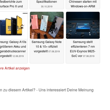
Testberichte zum
Spezifikationen
Chinesen starten mit
urface Pro X und
Windows-on-ARM
30.10.2019
Intels Druck
16.10.2019
strichen?
06.11.2019
sung: Galaxy A10s
Samsung Galaxy Note
Samsung stellt
 größerem Akku und
10 & 10+ offiziell
effizienteren 7 nm
gerabdruckscanner
vorgestellt
EUV-Exynos 9825-
07.08.2019
orgestellt
SoC vor
12.08.2019
07.08.2019
re Artikel anzeigen
n zu diesem Artikel? - Uns interessiert Deine Meinung