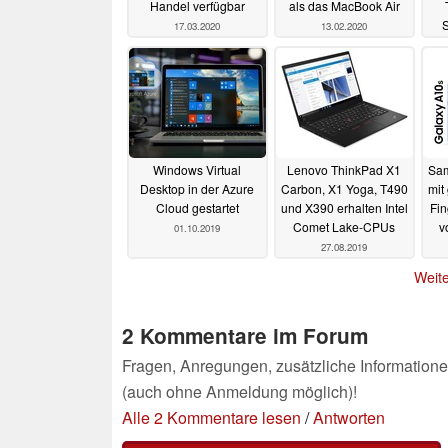
Handel verfügbar
als das MacBook Air
S
17.03.2020
13.02.2020
ge
Windows Virtual
Lenovo ThinkPad X1
Sam
Desktop in der Azure
Carbon, X1 Yoga, T490
mit
Cloud gestartet
und X390 erhalten Intel
Fin
Comet Lake-CPUs
v
01.10.2019
27.08.2019
Weite
2 Kommentare im Forum
Fragen, Anregungen, zusätzliche Informatione
(auch ohne Anmeldung möglich)!
Alle 2 Kommentare lesen
/
Antworten