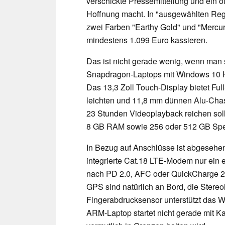
verschickte Pressemitteilung und ein of
Hoffnung macht. In "ausgewählten Reg
zwei Farben "Earthy Gold" und "Mercury
mindestens 1.099 Euro kassieren.
Das ist nicht gerade wenig, wenn man 
Snapdragon-Laptops mit Windows 10 
Das 13,3 Zoll Touch-Display bietet Ful
leichten und 11,8 mm dünnen Alu-Chass
23 Stunden Videoplayback reichen sol
8 GB RAM sowie 256 oder 512 GB Speic
In Bezug auf Anschlüsse ist abgesehe
integrierte Cat.18 LTE-Modem nur ein 
nach PD 2.0, AFC oder QuickCharge 2.
GPS sind natürlich an Bord, die Stere
Fingerabdrucksensor unterstützt das 
ARM-Laptop startet nicht gerade mit Ka