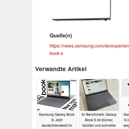
Quelle(n)
https://news.samsung.com/de/experien
book-s
Verwandte Artikel
Samsung Galaxy Book
Im Benchmark: Galaxy
Sa
S: Jetzt
Book S ist dünner,
S 
deutschlandweit im
leichter und schneller
weg