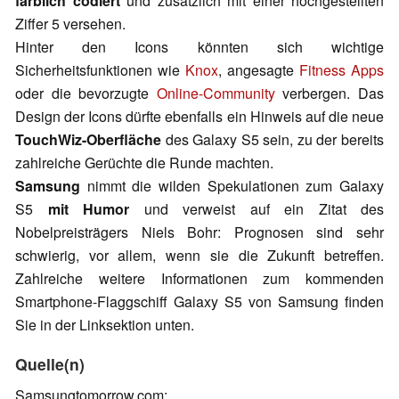
farblich codiert
und zusätzlich mit einer hochgestellten
Ziffer 5 versehen.
Hinter den Icons könnten sich wichtige
Sicherheitsfunktionen wie
Knox
, angesagte
Fitness Apps
oder die bevorzugte
Online-Community
verbergen. Das
Design der Icons dürfte ebenfalls ein Hinweis auf die neue
TouchWiz-Oberfläche
des Galaxy S5 sein, zu der bereits
zahlreiche Gerüchte die Runde machten.
Samsung
nimmt die wilden Spekulationen zum Galaxy
S5
mit Humor
und verweist auf ein Zitat des
Nobelpreisträgers Niels Bohr: Prognosen sind sehr
schwierig, vor allem, wenn sie die Zukunft betreffen.
Zahlreiche weitere Informationen zum kommenden
Smartphone-Flaggschiff Galaxy S5 von Samsung finden
Sie in der Linksektion unten.
Quelle(n)
Samsungtomorrow.com: