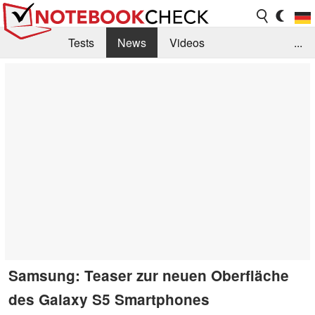
Tests
News
Videos
...
Benchmarks & Tech
Externe Tests
Kaufberatung
Deals
Suche
Jobs
Forum
Samsung: Teaser zur neuen Oberfläche
des Galaxy S5 Smartphones