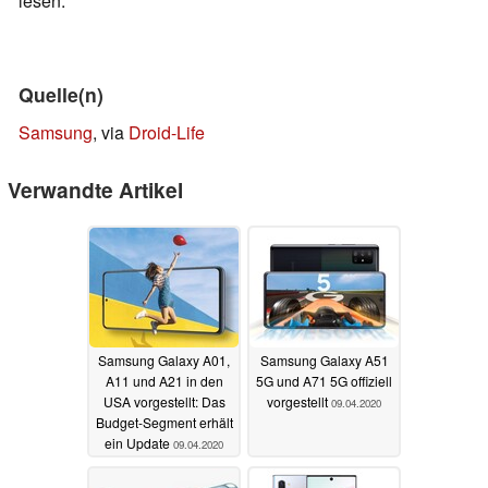
lesen.
Quelle(n)
Samsung
, via
Droid-Life
Verwandte Artikel
Samsung Galaxy A01,
Samsung Galaxy A51
A11 und A21 in den
5G und A71 5G offiziell
USA vorgestellt: Das
vorgestellt
09.04.2020
Budget-Segment erhält
ein Update
09.04.2020