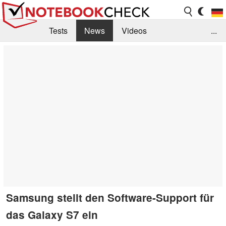
Tests
News
Videos
...
Benchmarks & Tech
Externe Tests
Kaufberatung
Deals
Suche
Jobs
Forum
Samsung stellt den Software-Support für
das Galaxy S7 ein