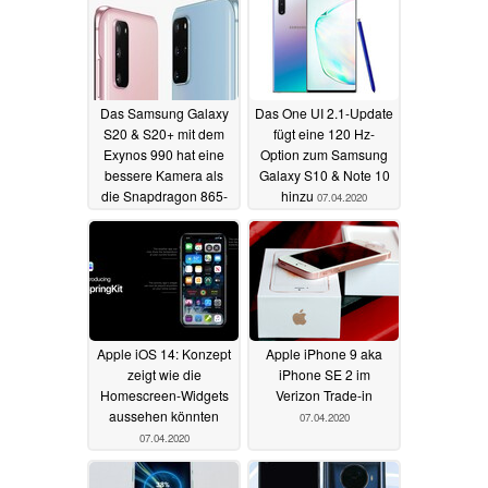
Das Samsung Galaxy
Das One UI 2.1-Update
S20 & S20+ mit dem
fügt eine 120 Hz-
Exynos 990 hat eine
Option zum Samsung
bessere Kamera als
Galaxy S10 & Note 10
die Snapdragon 865-
hinzu
07.04.2020
Variante
08.04.2020
Apple iOS 14: Konzept
Apple iPhone 9 aka
zeigt wie die
iPhone SE 2 im
Homescreen-Widgets
Verizon Trade-in
aussehen könnten
07.04.2020
07.04.2020