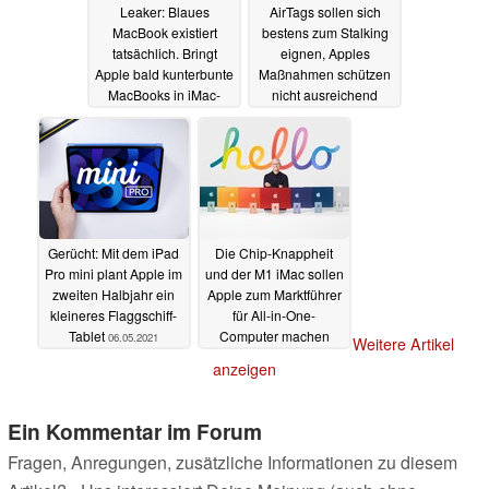
Leaker: Blaues
AirTags sollen sich
MacBook existiert
bestens zum Stalking
tatsächlich. Bringt
eignen, Apples
Apple bald kunterbunte
Maßnahmen schützen
MacBooks in iMac-
nicht ausreichend
Farben?
07.05.2021
07.05.2021
Gerücht: Mit dem iPad
Die Chip-Knappheit
Pro mini plant Apple im
und der M1 iMac sollen
zweiten Halbjahr ein
Apple zum Marktführer
kleineres Flaggschiff-
für All-in-One-
Tablet
Computer machen
06.05.2021
Weitere Artikel
05.05.2021
anzeigen
Ein Kommentar im Forum
Fragen, Anregungen, zusätzliche Informationen zu diesem