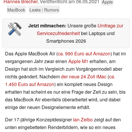
Hannes Brecher
,
Veröffentlicht am
06.05.2021
Apple
MacBook
Leaks / Rumors
Jetzt mitmachen:
Unsere große
Umfrage zur
Servicezufriedenheit
bei Laptops und
Smartphones 2026
Das Apple MacBook Air (
ca. 990 Euro auf Amazon
) hat im
vergangenen Jahr zwar einen
Apple M1
erhalten, am
Design hat sich im Vergleich zum Vorgängermodell aber
nichts geändert. Nachdem
der neue 24 Zoll iMac
(
ca.
1.450 Euro auf Amazon
) ein komplett neues Design
erhalten hat scheint es nur eine Frage der Zeit zu sein, bis
das MacBook Air ebenfalls überarbeitet wird, und dabei
einige der neuen Designelemente erhält.
Der 17-jährige Konzeptdesigner
Ian Zelbo
zeigt auf den
unten eingebetteten Renderbildern, wie so ein neues