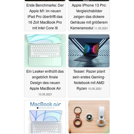
Erste Benchmarks: Der
Apple iPhone 13 Pro:
Apple M1 im neuen
Vergleichsbilder
iPad Pro übertrifft das
zeigen das dickere
16 Zoll MacBook Pro
Gehäuse mit größerem
mit Intel Core i9
Kameramodul
11.05.2021
12.05.2021
Ein Leaker enthüllt das
Teaser: Razer plant
angeblich finale
sein erstes Gaming-
Design des neuen
Notebook mit AMD
Apple MacBook Air
Ryzen
10.05.2021
10.05.2021