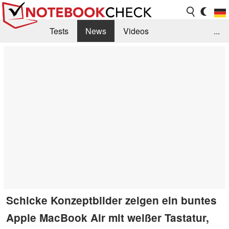
Tests
News
Videos
...
Benchmarks & Tech
Externe Tests
Kaufberatung
Deals
Suche
Jobs
Forum
Schicke Konzeptbilder zeigen ein buntes
Apple MacBook Air mit weißer Tastatur,