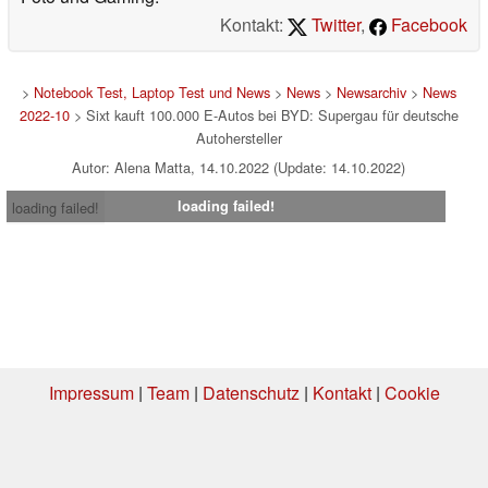
Kontakt:
Twitter
,
Facebook
>
Notebook Test, Laptop Test und News
>
News
>
Newsarchiv
>
News
2022-10
> Sixt kauft 100.000 E-Autos bei BYD: Supergau für deutsche
Autohersteller
Autor: Alena Matta, 14.10.2022 (Update: 14.10.2022)
loading failed!
loading failed!
Impressum
|
Team
|
Datenschutz
|
Kontakt
|
Cookie
Einstellungen
| 07.08.2026 00:08
* Beim Kauf über einen Affiliate-Link kann Notebookcheck eine Vergütung
erhalten. Vielen Dank für Ihre Unterstützung!.