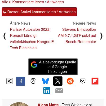
Alle 8 Kommentare lesen
/
Antworten
Diesen Artikel kommentieren / Antworten
Ältere News
Neuere News
Pariser Autosalon 2022:
Stevens E-Inception
⟨
⟩
Renault kündigt
AM 9.7.1.GTF setzt auf
vollelektrischen Kangoo E-
Bosch-Rennmotor
Tech Electric an
Als bevorzugte Quelle
auf Google
hinzufügen
Alena Matta
- Tech Writer
- 1273