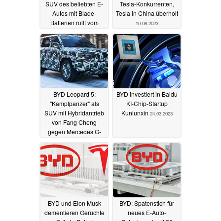
SUV des beliebten E-
Tesla-Konkurrenten,
Autos mit Blade-
Tesla in China überholt
Batterien rollt vom
10.08.2023
Band und ist in
Deutschland ab 35.990
Euro erhältlich
26.09.2023
BYD Leopard 5:
BYD investiert in Baidu
"Kampfpanzer" als
KI-Chip-Startup
SUV mit Hybridantrieb
Kunlunxin
24.03.2023
von Fang Cheng
gegen Mercedes G-
Klasse
04.07.2023
BYD und Elon Musk
BYD: Spatenstich für
dementieren Gerüchte
neues E-Auto-