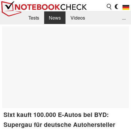
Tests
News
Videos
...
Benchmarks & Tech
Externe Tests
Kaufberatung
Deals
Suche
Jobs
Forum
Sixt kauft 100.000 E-Autos bei BYD:
Supergau für deutsche Autohersteller