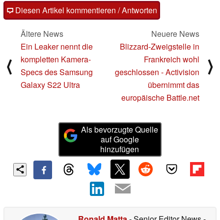
Diesen Artikel kommentieren / Antworten
Ältere News
Neuere News
Ein Leaker nennt die
Blizzard-Zweigstelle in
kompletten Kamera-
Frankreich wohl
⟨
⟩
Specs des Samsung
geschlossen - Activision
Galaxy S22 Ultra
übernimmt das
europäische Battle.net
Als bevorzugte Quelle
auf Google
hinzufügen
Ronald Matta
- Senior Editor News
-