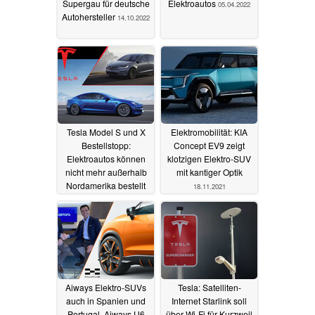
Supergau für deutsche
Elektroautos
05.04.2022
Autohersteller
14.10.2022
Tesla Model S und X
Elektromobilität: KIA
Bestellstopp:
Concept EV9 zeigt
Elektroautos können
klotzigen Elektro-SUV
nicht mehr außerhalb
mit kantiger Optik
Nordamerika bestellt
18.11.2021
werden
13.12.2021
Aiways Elektro-SUVs
Tesla: Satelliten-
auch in Spanien und
Internet Starlink soll
Portugal, Aiways U6
über Wi-Fi für Kurzweil