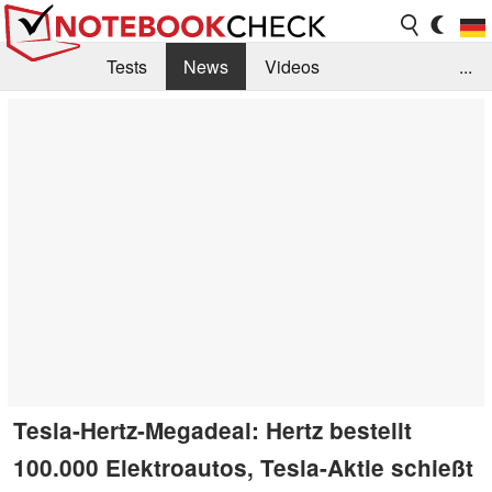
Tests
News
Videos
...
Benchmarks & Tech
Externe Tests
Kaufberatung
Deals
Suche
Jobs
Forum
Tesla-Hertz-Megadeal: Hertz bestellt
100.000 Elektroautos, Tesla-Aktie schießt