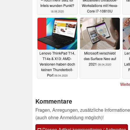
Intels wunden Punkt?
Workstations mit Hexa-
Core i7-10810U
18.08.2020
14.05.2020
Lenovo ThinkPad T14,
Microsoft verschiebt
Len
T14s & X13: AMD-
das Surface Neo auf
Versionen haben doch
2021
Lat
09.04.2020
keinen Thunderbolt-
P
Port
09.04.2020
Weite
Kommentare
Fragen, Anregungen, zusätzliche Informatione
(auch ohne Anmeldung möglich)!
Diesen Artikel kommentieren / Antworten