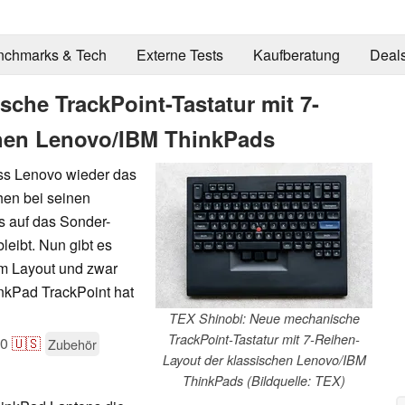
nchmarks & Tech
Externe Tests
Kaufberatung
Deal
che TrackPoint-Tastatur mit 7-
chen Lenovo/IBM ThinkPads
ass Lenovo wieder das
ihen bei seinen
is auf das Sonder-
leibt. Nun gibt es
em Layout und zwar
nkPad TrackPoint hat
TEX Shinobi: Neue mechanische
TrackPoint-Tastatur mit 7-Reihen-
20
🇺🇸
Zubehör
Layout der klassischen Lenovo/IBM
ThinkPads (Bildquelle: TEX)