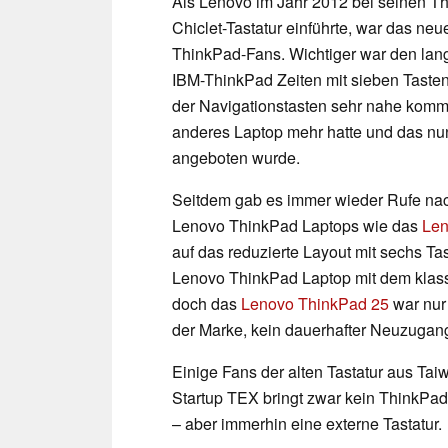
Als Lenovo im Jahr 2012 bei seinen T
Chiclet-Tastatur einführte, war das neu
ThinkPad-Fans. Wichtiger war den lan
IBM-ThinkPad Zeiten mit sieben Tasten
der Navigationstasten sehr nahe kommt
anderes Laptop mehr hatte und das nu
angeboten wurde.
Seitdem gab es immer wieder Rufe nac
Lenovo ThinkPad Laptops wie das
Len
auf das reduzierte Layout mit sechs T
Lenovo ThinkPad Laptop mit dem klass
doch das
Lenovo ThinkPad 25
war nur 
der Marke, kein dauerhafter Neuzugan
Einige Fans der alten Tastatur aus Tai
Startup TEX bringt zwar kein ThinkPad 
– aber immerhin eine externe Tastatur.