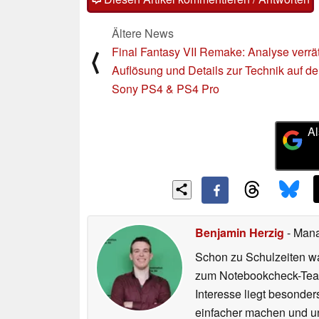
Ältere News
Final Fantasy VII Remake: Analyse verrä
⟨
Auflösung und Details zur Technik auf de
Sony PS4 & PS4 Pro
Al
Benjamin Herzig
- Mana
Schon zu Schulzeiten wa
zum Notebookcheck-Team
Interesse liegt besonde
einfacher machen und uns