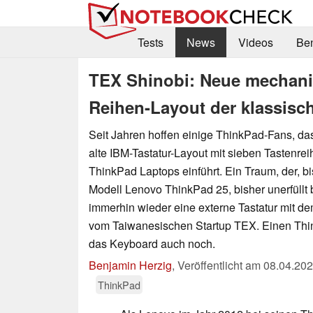
Tests
News
Videos
Be
TEX Shinobi: Neue mechanis
Reihen-Layout der klassis
Seit Jahren hoffen einige ThinkPad-Fans, d
alte IBM-Tastatur-Layout mit sieben Tastenre
ThinkPad Laptops einführt. Ein Traum, der, b
Modell Lenovo ThinkPad 25, bisher unerfüllt b
immerhin wieder eine externe Tastatur mit d
vom Taiwanesischen Startup TEX. Einen Thi
das Keyboard auch noch.
Benjamin Herzig
,
Veröffentlicht am
08.04.20
ThinkPad