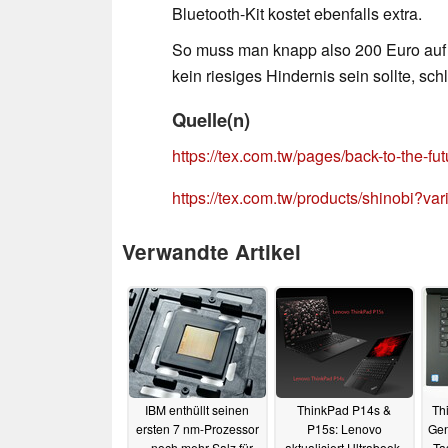
Bluetooth-Kit kostet ebenfalls extra.
So muss man knapp also 200 Euro auf 
kein riesiges Hindernis sein sollte, sc
Quelle(n)
https://tex.com.tw/pages/back-to-the-fut
https://tex.com.tw/products/shinobi?
Verwandte Artikel
IBM enthüllt seinen
ThinkPad P14s &
Th
ersten 7 nm-Prozessor
P15s: Lenovo
Gen
– noch mehr Salz für
aktualisiert Ultrabook-
Ta