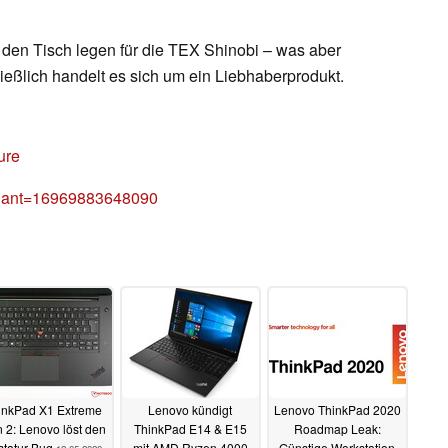
den Tisch legen für die TEX Shinobi – was aber
hließlich handelt es sich um ein Liebhaberprodukt.
ure
variant=16969883648090
inkPad X1 Extreme
Lenovo kündigt
Lenovo ThinkPad 2020
 2: Lenovo löst den
ThinkPad E14 & E15
Roadmap Leak:
statur-Bug
mit AMD Ryzen 4000
Günstige Workstation