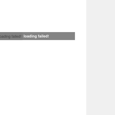
loading failed!
loading failed!