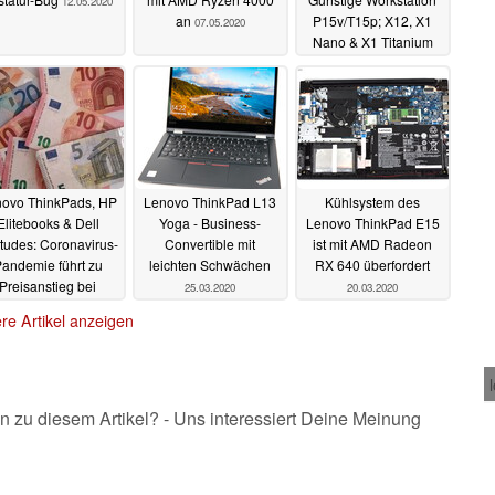
12.05.2020
an
P15v/T15p; X12, X1
07.05.2020
Nano & X1 Titanium
Ende 2020 mit Tiger
Lake
06.05.2020
ovo ThinkPads, HP
Lenovo ThinkPad L13
Kühlsystem des
Elitebooks & Dell
Yoga - Business-
Lenovo ThinkPad E15
itudes: Coronavirus-
Convertible mit
ist mit AMD Radeon
andemie führt zu
leichten Schwächen
RX 640 überfordert
Preisanstieg bei
25.03.2020
20.03.2020
Business-Laptops
re Artikel anzeigen
07.04.2020
n zu diesem Artikel? - Uns interessiert Deine Meinung