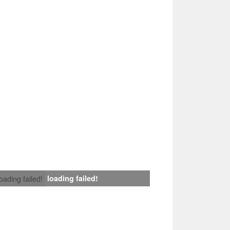
loading failed!
loading failed!