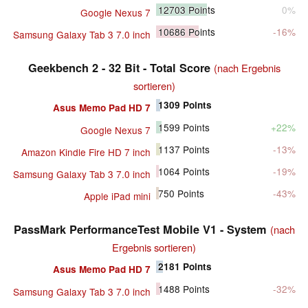
12703
Points
0%
Google Nexus 7
10686
Points
-16%
Samsung Galaxy Tab 3 7.0 inch
Geekbench 2 - 32 Bit - Total Score
(nach Ergebnis
sortieren)
1309
Points
Asus Memo Pad HD 7
1599
Points
+22%
Google Nexus 7
1137
Points
-13%
Amazon Kindle Fire HD 7 inch
1064
Points
-19%
Samsung Galaxy Tab 3 7.0 inch
750
Points
-43%
Apple iPad mini
PassMark PerformanceTest Mobile V1 - System
(nach
Ergebnis sortieren)
2181
Points
Asus Memo Pad HD 7
1488
Points
-32%
Samsung Galaxy Tab 3 7.0 inch