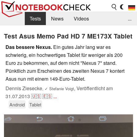
Tests
News
Videos
...
Benchmarks & Tech
Externe Tests
Test Asus Memo Pad HD 7 ME173X Tablet
Kaufberatung
Deals
Suche
Jobs
Das bessere Nexus.
Ein gutes Jahr lang war es
schwierig, ein hochwertiges Tablet für weniger als 200
Forum
Euro zu bekommen, auf dem nicht "Nexus 7" stand.
Pünktlich zum Erscheinen des zweiten Nexus 7 kontert
Asus nun mit einem 149-Euro-Tablet.
Dennis Ziesecke
,
Veröffentlicht am
,
✓
Stefanie Voigt
31.07.2013
🇺🇸
🇪🇸
...
Android
Tablet