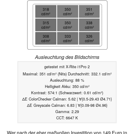
318
350
351
cd/m²
cd/m²
cd/m²
315
350
338
cd/m²
cd/m²
cd/m²
308
333
326
cd/m²
cd/m²
cd/m²
Ausleuchtung des Bildschirms
getestet mit X-Rite i1Pro 2
Maximal: 351 cd/m² (Nits) Durchschnitt: 332.1 cd/m²
Ausleuchtung: 88 %
Helligkeit Akku: 350 cd/m²
Kontrast: 574:1 (Schwarzwert: 0.61 cd/m²)
ΔE ColorChecker Calman: 5.62 | ∀{0.5-29.43 Ø4.71}
ΔE Greyscale Calman: 6.83 | ∀{0.09-98 Ø4.96}
Gamma: 2.29
CCT: 6647 K
Wer nach der eher maßvollen Investition von 149 Euro in