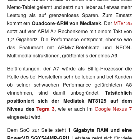
Memo-Tablet gelernt und setzt nun lieber auf etwas mehr
Leistung als auf grenzenloses Sparen. Zum Einsatz
kommt ein
Quadcore-ARM von Mediatek
. Der
MT8125
setzt auf vier ARM-A7-Rechenkerne mit einem Takt von
1,2 Gigahertz. Die Performance entspricht, ebenso wie
das Featureset mit ARMv7-Befehlsatz und NEON-
Multimediainstruktionen, größtenteils der eines A9.
Befürchtungen, der A7 würde als Billig-Prozessor die
Rolle des bei Herstellern sehr beliebten und bei Kunden
ob seiner schwachen Performance gefürchteten A8
einnehmen, sind damit unbegründet.
Tatsächlich
positioniert sich der Mediatek MT8125 auf dem
Niveau des
Tegra 3
, wie er auch im
Google Nexus 7
eingesetzt wird.
Dem SoC zur Seite steht
1 Gigabyte RAM und eine
PowerVR SGX544MP-GPU
. Letztere zeigt sich für viele