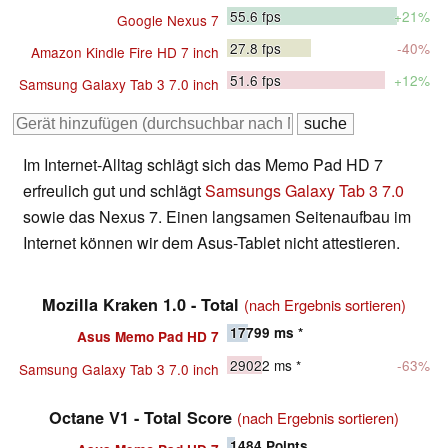
55.6
fps
+21%
Google Nexus 7
27.8
fps
-40%
Amazon Kindle Fire HD 7 inch
51.6
fps
+12%
Samsung Galaxy Tab 3 7.0 inch
Im Internet-Alltag schlägt sich das Memo Pad HD 7
erfreulich gut und schlägt
Samsungs Galaxy Tab 3 7.0
sowie das Nexus 7. Einen langsamen Seitenaufbau im
Internet können wir dem Asus-Tablet nicht attestieren.
Mozilla Kraken 1.0 - Total
(nach Ergebnis sortieren)
17799
ms *
Asus Memo Pad HD 7
29022
ms *
-63%
Samsung Galaxy Tab 3 7.0 inch
Octane V1 - Total Score
(nach Ergebnis sortieren)
1484
Points