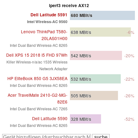
iperf3 receive AX12
Dell Latitude 5591
680
MBit/s
Intel Wireless-AC 9560
Lenovo ThinkPad T580-
638
MBit/s
-6%
20LAS01H00
Intel Dual Band Wireless-AC 8265
Dell XPS 15 2018 i5 FHD 97Wh
542
MBit/s
-20%
Killer Wireless-n/a/ac 1535 Wireless
Network Adapter
HP EliteBook 850 G5 3JX58EA
532
MBit/s
-22%
Intel Dual Band Wireless-AC 8265
Acer TravelMate 2410-G2-MG-
505
MBit/s
-26%
82E6
Intel Dual Band Wireless-AC 7265
Dell Latitude 5590
328
MBit/s
-52%
Intel Dual Band Wireless-AC 8265