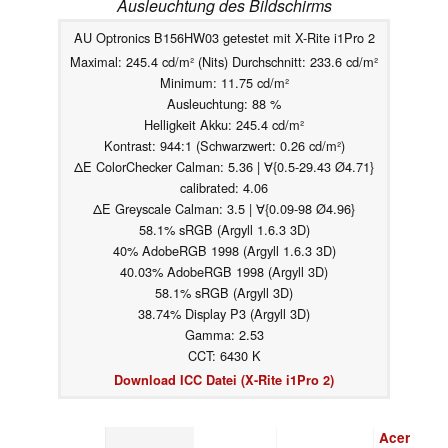
Ausleuchtung des Bildschirms
AU Optronics B156HW03 getestet mit X-Rite i1Pro 2
Maximal: 245.4 cd/m² (Nits) Durchschnitt: 233.6 cd/m²
Minimum: 11.75 cd/m²
Ausleuchtung: 88 %
Helligkeit Akku: 245.4 cd/m²
Kontrast: 944:1 (Schwarzwert: 0.26 cd/m²)
ΔE ColorChecker Calman: 5.36 | ∀{0.5-29.43 Ø4.71}
calibrated: 4.06
ΔE Greyscale Calman: 3.5 | ∀{0.09-98 Ø4.96}
58.1% sRGB (Argyll 1.6.3 3D)
40% AdobeRGB 1998 (Argyll 1.6.3 3D)
40.03% AdobeRGB 1998 (Argyll 3D)
58.1% sRGB (Argyll 3D)
38.74% Display P3 (Argyll 3D)
Gamma: 2.53
CCT: 6430 K
Download ICC Datei (X-Rite i1Pro 2)
Acer