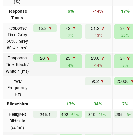
(%)
Response
6%
-14%
17%
Times
Response
45.2
42
51.2
34
?
?
?
?
Time Grey
7%
-13%
25%
50% / Grey
80% * (ms)
Response
26
25
29.6
24
?
?
?
?
Time Black /
4%
-14%
8%
White * (ms)
PWM
952
25000
?
?
Frequency
(Hz)
Bildschirm
17%
34%
7%
Helligkeit
245.4
402
310
265
64%
26%
8%
Bildmitte
(cd/m²)