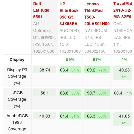
Dell
TravelMat
HP
Lenovo
Latitude
2410-G2-
EliteBook
ThinkPad
5591
MG-82E6
850 G5
T580-
AU
CMN
3JX58EA
20LAS01H00
Optronics
AUO24ED,
NV156QUM-
N140HCA-
B156HW03,
IPS LED,
N44, IPS
EAB, IPS,
IPS, 15.6",
15.6",
LED, 15.6",
14",
1920x1080
1920x1080
3840x2160
1920x108
Display
59%
67%
4%
Display P3
38.74
63.4
69.2
40.28
64%
79%
Coverage
4%
(%)
sRGB
58.1
88.8
90.7
60.4
53%
56%
4%
Coverage
(%)
AdobeRGB
40.03
64.4
66.3
41.65
61%
66%
1998
4%
Coverage