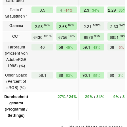
calibrated *
Delta E
3.5
4
2.3
2.29
-14%
34%
35%
Graustufen *
Gamma
87%
82%
100%
94%
2.53
2.68
2.21
2.33
CCT
101%
96%
95%
94%
6430
6756
6876
6951
Farbraum
40
58
59.1
38
45%
48%
-5%
(Prozent von
AdobeRGB
1998) (%)
Color Space
58.1
89
90.1
60
53%
55%
3%
(Percent of
sRGB) (%)
Durchschnitt
27%
/
24%
29%
/
34%
9%
/
8
gesamt
(Programm /
Settings)