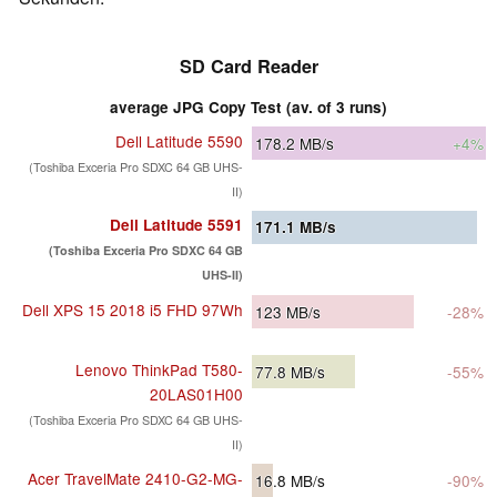
SD Card Reader
average JPG Copy Test (av. of 3 runs)
Dell Latitude 5590
178.2
MB/s
+4%
(Toshiba Exceria Pro SDXC 64 GB UHS-
II)
Dell Latitude 5591
171.1
MB/s
(Toshiba Exceria Pro SDXC 64 GB
UHS-II)
Dell XPS 15 2018 i5 FHD 97Wh
123
MB/s
-28%
Lenovo ThinkPad T580-
77.8
MB/s
-55%
20LAS01H00
(Toshiba Exceria Pro SDXC 64 GB UHS-
II)
Acer TravelMate 2410-G2-MG-
16.8
MB/s
-90%