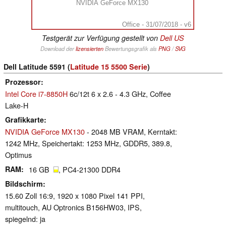
NVIDIA GeForce MX130
Office - 31/07/2018 - v6
Testgerät zur Verfügung gestellt von
Dell US
Download der
lizensierten
Bewertungsgrafik als
PNG
/
SVG
Dell Latitude 5591 (
Latitude 15 5500 Serie
)
Prozessor
Intel Core i7-8850H
6c/12t 6 x 2.6 - 4.3 GHz, Coffee
Lake-H
Grafikkarte
NVIDIA GeForce MX130
- 2048 MB VRAM, Kerntakt:
1242 MHz, Speichertakt: 1253 MHz, GDDR5, 389.8,
Optimus
RAM
16 GB
, PC4-21300 DDR4
Bildschirm
15.60 Zoll 16:9, 1920 x 1080 Pixel 141 PPI,
multitouch, AU Optronics B156HW03, IPS,
spiegelnd: ja