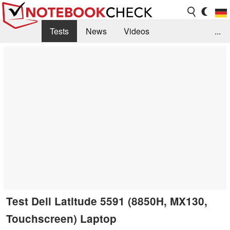
Tests
News
Videos
...
Benchmarks & Tech
Externe Tests
Kaufberatung
Deals
Suche
Jobs
Forum
Test Dell Latitude 5591 (8850H, MX130,
Touchscreen) Laptop