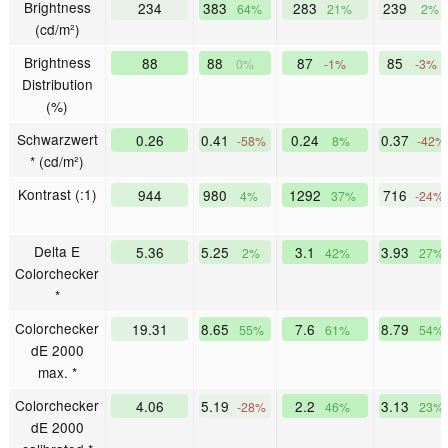
Brightness
234
383
283
239
64%
21%
2%
(cd/m²)
Brightness
88
88
87
85
0%
-1%
-3%
Distribution
(%)
Schwarzwert
0.26
0.41
0.24
0.37
-58%
8%
-42%
* (cd/m²)
Kontrast (:1)
944
980
1292
716
4%
37%
-24%
Delta E
5.36
5.25
3.1
3.93
2%
42%
27%
Colorchecker
*
Colorchecker
19.31
8.65
7.6
8.79
55%
61%
54%
dE 2000
max. *
Colorchecker
4.06
5.19
2.2
3.13
-28%
46%
23%
dE 2000