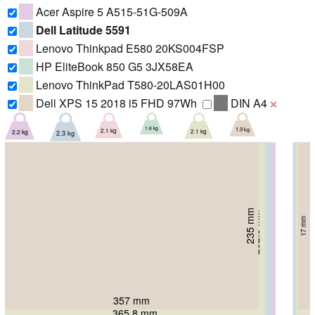
Acer Aspire 5 A515-51G-509A
Dell Latitude 5591
Lenovo Thinkpad E580 20KS004FSP
HP EliteBook 850 G5 3JX58EA
Lenovo ThinkPad T580-20LAS01H00
Dell XPS 15 2018 i5 FHD 97Wh
DIN A4
❌
1.8 kg
1.9 kg
2.1 kg
2.1 kg
2.2 kg
2.3 kg
235 mm
250.7 mm
252.8 mm
252 mm
252 mm
17 mm
263 mm
24.3 mm
18.3 mm
20.2 mm
20 mm
21.6 mm
357 mm
376 mm
369 mm
370 mm
365.8 mm