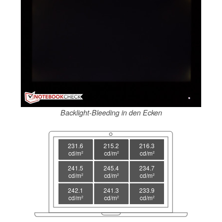
Backlight-Bleeding in den Ecken
231.6
215.2
216.3
cd/m²
cd/m²
cd/m²
241.5
245.4
234.7
cd/m²
cd/m²
cd/m²
242.1
241.3
233.9
cd/m²
cd/m²
cd/m²