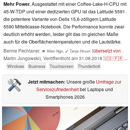
Mehr Power.
Ausgestattet mit einer Coffee-Lake-H-CPU mit
45-W-TDP und einer dedizierten GPU ist das Latitude 5591
die potentere Variante von Dells 15,6-zölligem Latitude
5590 Mittelklasse-Notebook. Die Performance konnte zwar
deutlich erhöht werden, leider gilt das im gleichen Maße
auch für die Oberflächentemperaturen und die Lautstärke.
Bernie Pechlaner
(
übersetzt von
,
👁
Allen Ngo
,
✓
Tanja Hinum
Martin Jungowski),
Veröffentlicht am
31.08.2018
🇺🇸
🇫🇷
...
Windows
Business
Touchscreen
Thunderbolt
Jetzt mitmachen:
Unsere große
Umfrage zur
Servicezufriedenheit
bei Laptops und
Smartphones 2026