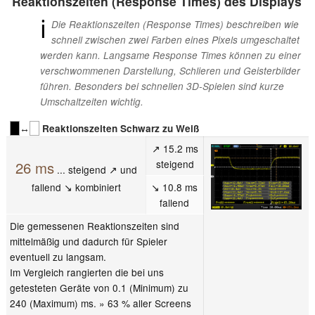
Reaktionszeiten (Response Times) des Displays
ℹ
Die Reaktionszeiten (Response Times) beschreiben wie
schnell zwischen zwei Farben eines Pixels umgeschaltet
werden kann. Langsame Response Times können zu einer
verschwommenen Darstellung, Schlieren und Geisterbilder
führen. Besonders bei schnellen 3D-Spielen sind kurze
Umschaltzeiten wichtig.
↔
Reaktionszeiten Schwarz zu Weiß
↗ 15.2 ms
steigend
26 ms
... steigend ↗ und
fallend ↘ kombiniert
↘ 10.8 ms
fallend
Die gemessenen Reaktionszeiten sind
mittelmäßig und dadurch für Spieler
eventuell zu langsam.
Im Vergleich rangierten die bei uns
getesteten Geräte von 0.1 (Minimum) zu
240 (Maximum) ms. » 63 % aller Screens