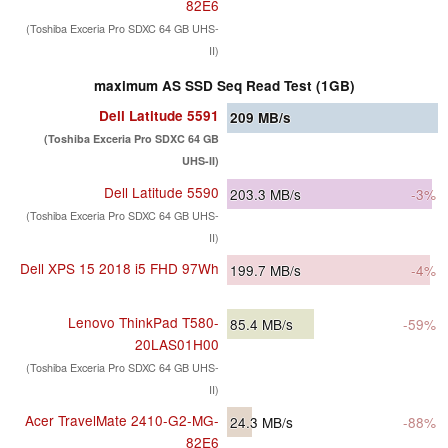
82E6
(Toshiba Exceria Pro SDXC 64 GB UHS-
II)
maximum AS SSD Seq Read Test (1GB)
Dell Latitude 5591
209
MB/s
(Toshiba Exceria Pro SDXC 64 GB
UHS-II)
Dell Latitude 5590
203.3
MB/s
-3%
(Toshiba Exceria Pro SDXC 64 GB UHS-
II)
Dell XPS 15 2018 i5 FHD 97Wh
199.7
MB/s
-4%
Lenovo ThinkPad T580-
85.4
MB/s
-59%
20LAS01H00
(Toshiba Exceria Pro SDXC 64 GB UHS-
II)
Acer TravelMate 2410-G2-MG-
24.3
MB/s
-88%
82E6