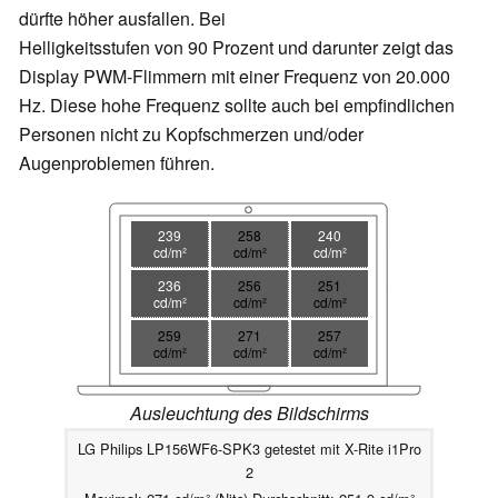
dürfte höher ausfallen. Bei
Helligkeitsstufen von 90 Prozent und darunter zeigt das
Display PWM-Flimmern mit einer Frequenz von 20.000
Hz. Diese hohe Frequenz sollte auch bei empfindlichen
Personen nicht zu Kopfschmerzen und/oder
Augenproblemen führen.
239
258
240
cd/m²
cd/m²
cd/m²
236
256
251
cd/m²
cd/m²
cd/m²
259
271
257
cd/m²
cd/m²
cd/m²
Ausleuchtung des Bildschirms
LG Philips LP156WF6-SPK3 getestet mit X-Rite i1Pro
2