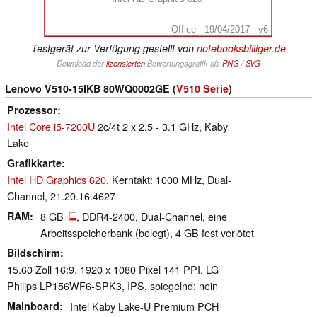
Office - 19/04/2017 - v6
Testgerät zur Verfügung gestellt von
notebooksbilliger.de
Download der
lizensierten
Bewertungsgrafik als
PNG
/
SVG
Lenovo V510-15IKB 80WQ0002GE (
V510 Serie
)
Prozessor
Intel Core i5-7200U
2c/4t 2 x 2.5 - 3.1 GHz, Kaby
Lake
Grafikkarte
Intel HD Graphics 620
, Kerntakt: 1000 MHz, Dual-
Channel, 21.20.16.4627
RAM
8 GB
, DDR4-2400, Dual-Channel, eine
Arbeitsspeicherbank (belegt), 4 GB fest verlötet
Bildschirm
15.60 Zoll 16:9, 1920 x 1080 Pixel 141 PPI, LG
Philips LP156WF6-SPK3, IPS, spiegelnd: nein
Mainboard
Intel Kaby Lake-U Premium PCH