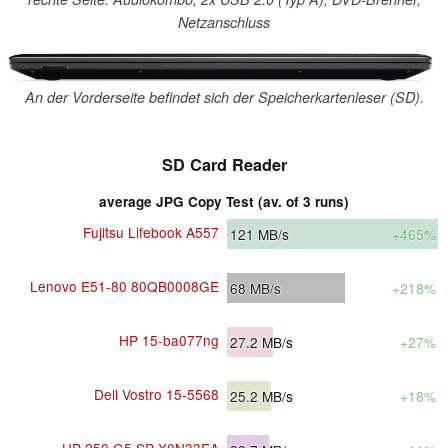
Netzanschluss
An der Vorderseite befindet sich der Speicherkartenleser (SD).
SD Card Reader
average JPG Copy Test (av. of 3 runs)
Fujitsu Lifebook A557
121
MB/s
+465%
Lenovo E51-80 80QB0008GE
68
MB/s
+218%
HP 15-ba077ng
27.2
MB/s
+27%
Dell Vostro 15-5568
25.2
MB/s
+18%
HP 250 G5 SP X0N33EA