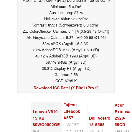
Maximal: 271 cd/m² (Nits) Durchschnitt: 251.9 cd/m²
Minimum: 5 cd/m²
Ausleuchtung: 87 %
Helligkeit Akku: 262 cd/m²
Kontrast: 853:1 (Schwarzwert: 0.3 cd/m²)
ΔE ColorChecker Calman: 5.4 | ∀{0.5-29.43 Ø4.71}
ΔE Greyscale Calman: 5.37 | ∀{0.09-98 Ø4.96}
58% sRGB (Argyll 1.6.3 3D)
37% AdobeRGB 1998 (Argyll 1.6.3 3D)
40.12% AdobeRGB 1998 (Argyll 3D)
58.1% sRGB (Argyll 3D)
38.8% Display P3 (Argyll 3D)
Gamma: 2.58
CCT: 6795 K
Download ICC Datei (X-Rite i1Pro 2)
Fujitsu
Acer
Lifebook
Lenovo V510-
Extensa
A557
15IKB
Dell Vostro
2520-
a-Si TFT-
80WQ0002GE
15-5568
59CD
IPS,
LCD , LCM,
TN LED,
TN LED,