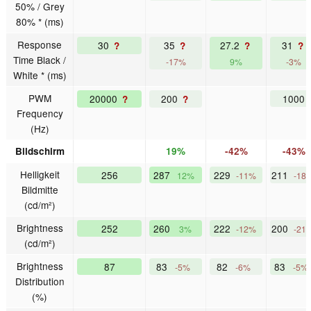
50% / Grey
80% * (ms)
Response
30
35
27.2
31
?
?
?
?
Time Black /
-17%
9%
-3%
White * (ms)
PWM
20000
200
1000
?
?
Frequency
(Hz)
Bildschirm
19%
-42%
-43%
Helligkeit
256
287
229
211
12%
-11%
-18
Bildmitte
(cd/m²)
Brightness
252
260
222
200
3%
-12%
-21
(cd/m²)
Brightness
87
83
82
83
-5%
-6%
-5%
Distribution
(%)