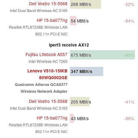
Dell Vostro 15-5568
268
MBit/s
-22%
Intel Dual Band Wireless-AC 3165
HP 15-ba077ng
54
MBit/s
-84%
Realtek RTL8723BE Wireless LAN
802.11n PCI-E NIC
iperf3 receive AX12
Fujitsu Lifebook A557
675
MBit/s
+95%
Intel Wireless-AC 7265
Lenovo V510-15IKB
347
MBit/s
80WQ0002GE
Qualcomm Atheros QCA9377
Wireless Network Adapter
Dell Vostro 15-5568
205
MBit/s
-41%
Intel Dual Band Wireless-AC 3165
HP 15-ba077ng
43
MBit/s
-88%
Realtek RTL8723BE Wireless LAN
802.11n PCI-E NIC