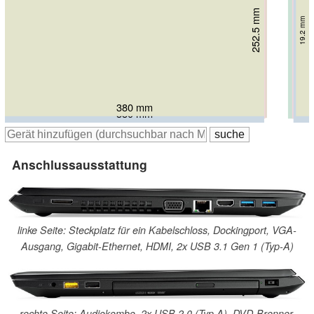
252.5 mm
255 mm
256 mm
256 mm
262 mm
19.2 mm
30.9 mm
24.9 mm
22.9 mm
24 mm
380 mm
384 mm
381.6 mm
378 mm
380 mm
Anschlussausstattung
linke Seite: Steckplatz für ein Kabelschloss, Dockingport, VGA-
Ausgang, Gigabit-Ethernet, HDMI, 2x USB 3.1 Gen 1 (Typ-A)
rechte Seite: Audiokombo, 2x USB 2.0 (Typ A), DVD-Brenner,