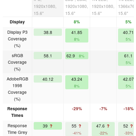
1920x1080,
1920x1080,
1920x1080,
1366x76
15.6"
15.6"
15.6"
15.6"
Display
8%
5%
Display P3
38.8
41.85
40.71
Coverage
8%
5%
(%)
sRGB
58.1
62.9
61.1
8%
Coverage
5%
(%)
AdobeRGB
40.12
43.24
42.07
1998
8%
5%
Coverage
(%)
Response
-29%
-7%
-18%
Times
Response
39
55
47.6
52
?
?
?
?
Time Grey
-41%
-22%
-33%