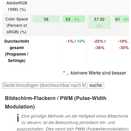
AdobeRGB
1998) (%)
Color Space
58
63
57.92
61
9%
5%
(Percent of
0%
sRGB) (%)
Durchschnitt
-1%
/
10%
-25%
/
-19%
/
gesamt
-36%
-30%
(Programm /
Settings)
* ... kleinere Werte sind besser
Bildschirm-Flackern / PWM (Pulse-Width
Modulation)
ℹ
Eine günstige Methode um die Helligkeit eines Bildschirms
zu steuern, ist die Beleuchtung periodisch ein- und
auszuschalten. Dies nennt sich PWM (Pulsweitenmodulation)