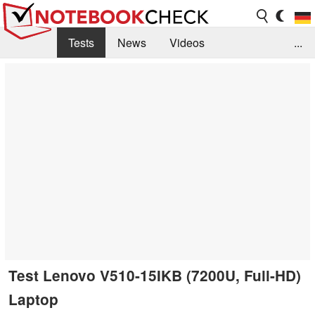
Tests
News
Videos
...
Benchmarks & Tech
Externe Tests
Kaufberatung
Deals
Suche
Jobs
Forum
Test Lenovo V510-15IKB (7200U, Full-HD)
Laptop