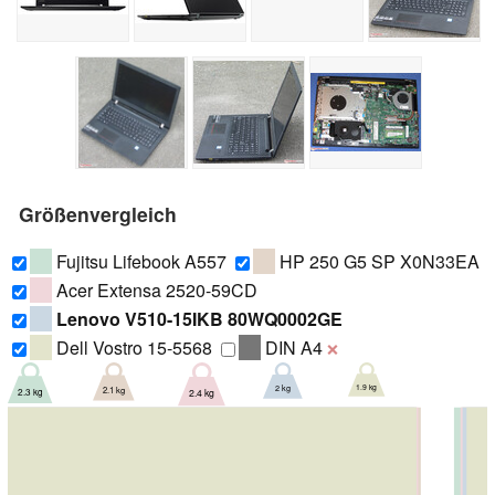
Größenvergleich
Fujitsu Lifebook A557
HP 250 G5 SP X0N33EA
Acer Extensa 2520-59CD
Lenovo V510-15IKB 80WQ0002GE
Dell Vostro 15-5568
DIN A4
❌
1.9 kg
2 kg
2.1 kg
2.3 kg
2.4 kg