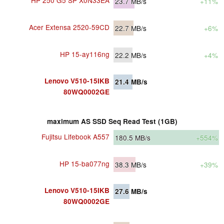
23.7
MB/s
+11%
Acer Extensa 2520-59CD
22.7
MB/s
+6%
HP 15-ay116ng
22.2
MB/s
+4%
Lenovo V510-15IKB
21.4
MB/s
80WQ0002GE
maximum AS SSD Seq Read Test (1GB)
Fujitsu Lifebook A557
180.5
MB/s
+554%
HP 15-ba077ng
38.3
MB/s
+39%
Lenovo V510-15IKB
27.6
MB/s
80WQ0002GE