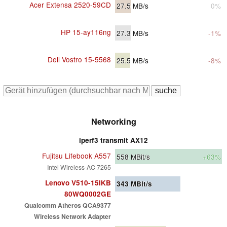
Acer Extensa 2520-59CD
27.5
MB/s
0%
HP 15-ay116ng
27.3
MB/s
-1%
Dell Vostro 15-5568
25.5
MB/s
-8%
Networking
iperf3 transmit AX12
Fujitsu Lifebook A557
558
MBit/s
+63%
Intel Wireless-AC 7265
Lenovo V510-15IKB
343
MBit/s
80WQ0002GE
Qualcomm Atheros QCA9377
Wireless Network Adapter