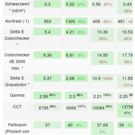
Schwarzwert
0.3
0.22
0.56
0.43
27%
-87%
* (cd/m²)
-43%
Kontrast (:1)
853
1305
409
491
53%
-52%
-42
Delta E
5.4
4.21
10.36
10.53
22%
Colorchecker
-92%
-95%
*
Colorchecker
9.36
8.81
14.95
17.79
6%
dE 2000
-60%
-90%
max. *
Delta E
5.37
2.68
10.9
11.85
50%
-103%
Graustufen *
-121%
Gamma
85%
88%
100%
98
2.58
2.5
2.21
2.25
CCT
96%
107%
64%
13758
6795
6066
10084
47%
Farbraum
37
40
37.69
39
8%
5%
(Prozent von
2%