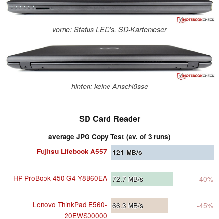
vorne: Status LED's, SD-Kartenleser
hinten: keine Anschlüsse
SD Card Reader
average JPG Copy Test (av. of 3 runs)
Fujitsu Lifebook A557
121
MB/s
HP ProBook 450 G4 Y8B60EA
72.7
MB/s
-40%
Lenovo ThinkPad E560-
66.3
MB/s
-45%
20EWS00000