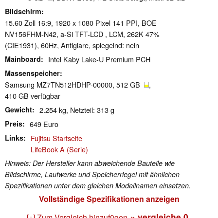
Bildschirm
15.60 Zoll 16:9, 1920 x 1080 Pixel 141 PPI, BOE
NV156FHM-N42, a-Si TFT-LCD , LCM, 262K 47%
(CIE1931), 60Hz, Antiglare, spiegelnd: nein
Mainboard
Intel Kaby Lake-U Premium PCH
Massenspeicher
Samsung MZ7TN512HDHP-00000, 512 GB
,
410 GB verfügbar
Gewicht
2.254 kg, Netzteil: 313 g
Preis
649 Euro
Links
Fujitsu Startseite
LifeBook A (Serie)
Hinweis: Der Hersteller kann abweichende Bauteile wie
Bildschirme, Laufwerke und Speicherriegel mit ähnlichen
Spezifikationen unter dem gleichen Modellnamen einsetzen.
Vollständige Spezifikationen anzeigen
» vergleiche
0
[+] Zum Vergleich hinzufügen