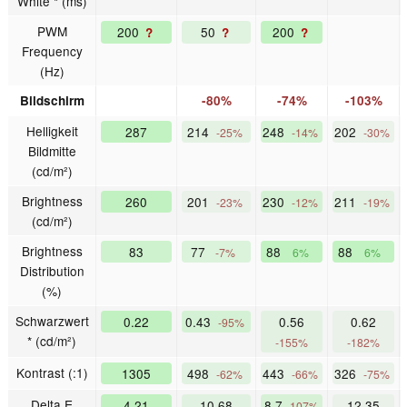
White * (ms)
PWM
200
50
200
?
?
?
Frequency
(Hz)
Bildschirm
-80%
-74%
-103%
Helligkeit
287
214
248
202
-25%
-14%
-30%
Bildmitte
(cd/m²)
Brightness
260
201
230
211
-23%
-12%
-19%
(cd/m²)
Brightness
83
77
88
88
-7%
6%
6%
Distribution
(%)
Schwarzwert
0.22
0.43
0.56
0.62
-95%
* (cd/m²)
-155%
-182%
Kontrast (:1)
1305
498
443
326
-62%
-66%
-75%
Delta E
4.21
10.68
8.7
12.35
-107%