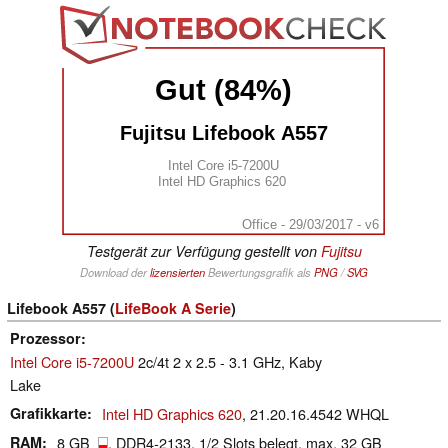
Gut (84%)
Fujitsu Lifebook A557
Intel Core i5-7200U
Intel HD Graphics 620
Office - 29/03/2017 - v6
Testgerät zur Verfügung gestellt von
Fujitsu
Download der
lizensierten
Bewertungsgrafik als
PNG
/
SVG
Lifebook A557 (
LifeBook A Serie
)
Prozessor
Intel Core i5-7200U
2c/4t 2 x 2.5 - 3.1 GHz, Kaby
Lake
Grafikkarte
Intel HD Graphics 620
, 21.20.16.4542 WHQL
RAM
8 GB
, DDR4-2133, 1/2 Slots belegt, max. 32 GB