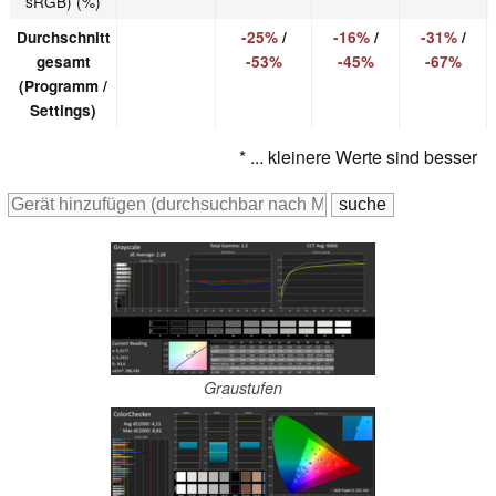
sRGB) (%)
Durchschnitt
-25%
/
-16%
/
-31%
/
gesamt
-53%
-45%
-67%
(Programm /
Settings)
* ... kleinere Werte sind besser
Graustufen