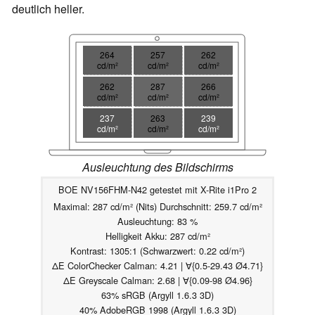
deutlich heller.
264
257
262
cd/m²
cd/m²
cd/m²
262
287
266
cd/m²
cd/m²
cd/m²
237
263
239
cd/m²
cd/m²
cd/m²
Ausleuchtung des Bildschirms
BOE NV156FHM-N42 getestet mit X-Rite i1Pro 2
Maximal: 287 cd/m² (Nits) Durchschnitt: 259.7 cd/m²
Ausleuchtung: 83 %
Helligkeit Akku: 287 cd/m²
Kontrast: 1305:1 (Schwarzwert: 0.22 cd/m²)
ΔE ColorChecker Calman: 4.21 | ∀{0.5-29.43 Ø4.71}
ΔE Greyscale Calman: 2.68 | ∀{0.09-98 Ø4.96}
63% sRGB (Argyll 1.6.3 3D)
40% AdobeRGB 1998 (Argyll 1.6.3 3D)