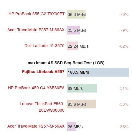
HP ProBook 655 G2 T9X09ET
36.3
MB/s
-70%
Acer TravelMate P257-M-56AX
25.5
MB/s
-79%
Dell Latitude 15-3570
22.24
MB/s
-82%
maximum AS SSD Seq Read Test (1GB)
Fujitsu Lifebook A557
180.5
MB/s
HP ProBook 450 G4 Y8B60EA
89
MB/s
-51%
Lenovo ThinkPad E560-
85.6
MB/s
-53%
20EWS00000
Acer TravelMate P257-M-56AX
26
MB/s
-86%