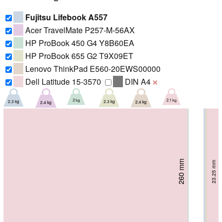
Fujitsu Lifebook A557
Acer TravelMate P257-M-56AX
HP ProBook 450 G4 Y8B60EA
HP ProBook 655 G2 T9X09ET
Lenovo ThinkPad E560-20EWS00000
Dell Latitude 15-3570
DIN A4
❌
2 kg
2.1 kg
2.3 kg
2.3 kg
2.4 kg
2.4 kg
256 mm
256 mm
256 mm
257 mm
260 mm
263 mm
23.25 mm
30.9 mm
27.1 mm
27.4 mm
25 mm
24 mm