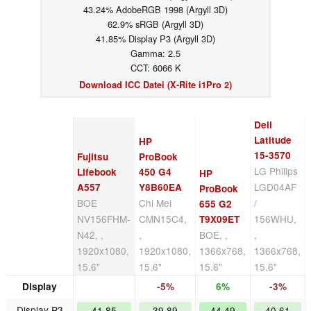
43.24% AdobeRGB 1998 (Argyll 3D)
62.9% sRGB (Argyll 3D)
41.85% Display P3 (Argyll 3D)
Gamma: 2.5
CCT: 6066 K
Download ICC Datei (X-Rite i1Pro 2)
Dell
Latitude
HP
15-3570
Fujitsu
ProBook
LG Philips
Lifebook
450 G4
HP
LGD04AF
A557
Y8B60EA
ProBook
BOE
Chi Mei
/
655 G2
NV156FHM-
CMN15C4,
156WHU,
T9X09ET
N42, ,
,
BOE, ,
,
1920x1080,
1920x1080,
1366x768,
1366x768,
15.6"
15.6"
15.6"
15.6"
Display
-5%
6%
-3%
Display P3
41.85
39.89
44.49
40.61