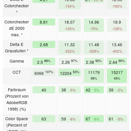
Colorchecker
-154%
-193%
*
Colorchecker
8.81
18.07
14.96
19.9
dE 2000
-105%
-70%
-126%
max. *
Delta E
2.68
11.32
11.48
13.46
Graustufen *
-322%
-328%
-402%
Gamma
88%
97%
92%
90%
2.5
2.26
2.38
2.44
CCT
107%
53%
11179
15217
6066
12204
58%
43%
Farbraum
40
38
42
39
-5%
5%
-2%
(Prozent von
AdobeRGB
1998) (%)
Color Space
63
59
67
61
-6%
6%
-3%
(Percent of