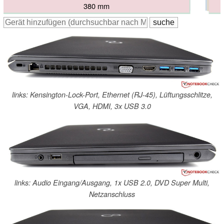
377 mm
378 mm
382 mm
378 mm
380 mm
382 mm
links: Kensington-Lock-Port, Ethernet (RJ-45), Lüftungsschlitze,
VGA, HDMI, 3x USB 3.0
links: Audio Eingang/Ausgang, 1x USB 2.0, DVD Super Multi,
Netzanschluss