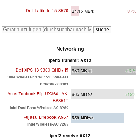
Dell Latitude 15-3570
24.15
MB/s
-87%
Networking
iperf3 transmit AX12
Dell XPS 13 9360 QHD+ i5
680
MBit/s
+22%
Killer Wireless-n/a/ac 1535 Wireless
Network Adapter
Asus Zenbook Flip UX360UAK-
665
MBit/s
+19%
BB351T
Intel Dual Band Wireless-AC 8260
Fujitsu Lifebook A557
558
MBit/s
Intel Wireless-AC 7265
iperf3 receive AX12