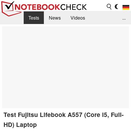
Tests
News
Videos
...
Benchmarks & Tech
Externe Tests
Kaufberatung
Deals
Suche
Jobs
Forum
Test Fujitsu Lifebook A557 (Core i5, Full-
HD) Laptop