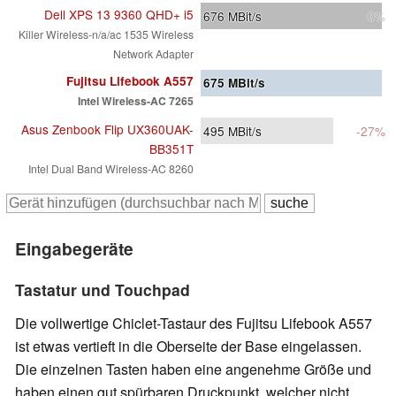
Dell XPS 13 9360 QHD+ i5
676
MBit/s
0%
Killer Wireless-n/a/ac 1535 Wireless
Network Adapter
Fujitsu Lifebook A557
675
MBit/s
Intel Wireless-AC 7265
Asus Zenbook Flip UX360UAK-
495
MBit/s
-27%
BB351T
Intel Dual Band Wireless-AC 8260
Eingabegeräte
Tastatur und Touchpad
Die vollwertige Chiclet-Tastaur des Fujitsu Lifebook A557
ist etwas vertieft in die Oberseite der Base eingelassen.
Die einzelnen Tasten haben eine angenehme Größe und
haben einen gut spürbaren Druckpunkt, welcher nicht