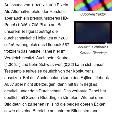
Auflösung von 1.920 x 1.080 Pixeln.
Als Alternative bietet der Hersteller
Subpixelstruktur
aber auch ein preisgünstigeres HD-
Panel (1.366 x 768 Pixel) an. Bei
unserem Testgerät beträgt die
durchschnittliche Helligkeit nur 260
cd/m², wenngleich das Lifebook 557
deutlich sichtbares
trotzdem das hellste Panel hier im
Screen Bleeding
Vergleich besitzt. Auch beim Kontrast
(1.305:1) und beim Schwarzwert (0,22) kann sich unser
Testsample teilweise deutlich von der Konkurrenz
absetzen. Bei der Ausleuchtung kann das Fujitsu Lifebook
A557 aber nicht überzeugen, denn mit 83 % liegt es
deutlich unter dem Durchschnitt. Das verbaute Panel hat
deutlich mit Screen-Bleeding zu kämpfen. Wie auf dem
Bild deutlich zu sehen ist, sind die beiden oberen Ecken
sowie einzelne Bereiche am unteren Bildschirmrand