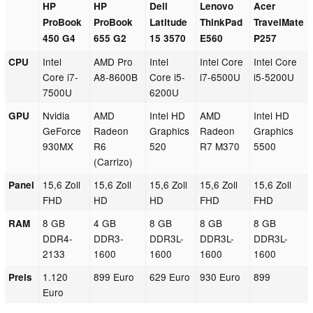
HP
HP
Dell
Lenovo
Acer
ProBook
ProBook
Latitude
ThinkPad
TravelMate
450 G4
655 G2
15 3570
E560
P257
Intel
AMD Pro
Intel
Intel Core
Intel Core
CPU
Core i7-
A8-8600B
Core i5-
i7-6500U
i5-5200U
7500U
6200U
Nvidia
AMD
Intel HD
AMD
Intel HD
GPU
GeForce
Radeon
Graphics
Radeon
Graphics
930MX
R6
520
R7 M370
5500
(Carrizo)
15,6 Zoll
15,6 Zoll
15,6 Zoll
15,6 Zoll
15,6 Zoll
Panel
FHD
HD
HD
FHD
FHD
8 GB
4 GB
8 GB
8 GB
8 GB
RAM
DDR4-
DDR3-
DDR3L-
DDR3L-
DDR3L-
2133
1600
1600
1600
1600
1.120
899 Euro
629 Euro
930 Euro
899
Preis
Euro