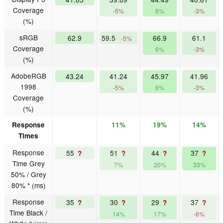
Coverage
-5%
6%
-3%
(%)
sRGB
62.9
59.5
66.9
61.1
-5%
Coverage
6%
-3%
(%)
AdobeRGB
43.24
41.24
45.97
41.96
1998
-5%
6%
-3%
Coverage
(%)
Response
11%
19%
14%
Times
Response
55
51
44
37
?
?
?
?
Time Grey
7%
20%
33%
50% / Grey
80% * (ms)
Response
35
30
29
37
?
?
?
?
Time Black /
14%
17%
-6%