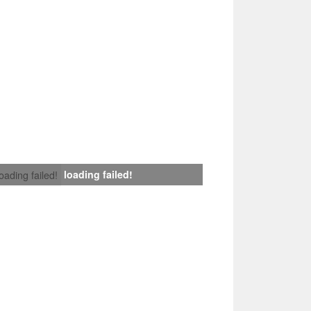
loading failed!
loading failed!