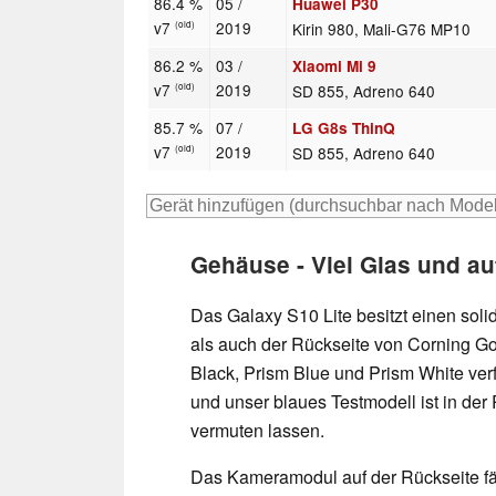
86.4 %
05 /
Huawei P30
v7
2019
Kirin 980, Mali-G76 MP10
(old)
86.2 %
03 /
Xiaomi Mi 9
v7
2019
SD 855, Adreno 640
(old)
85.7 %
07 /
LG G8s ThinQ
v7
2019
SD 855, Adreno 640
(old)
Gehäuse - Viel Glas und a
Das Galaxy S10 Lite besitzt einen sol
als auch der Rückseite von Corning Gor
Black, Prism Blue und Prism White ver
und unser blaues Testmodell ist in der 
vermuten lassen.
Das Kameramodul auf der Rückseite fäll