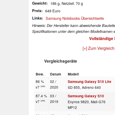
Gewicht
186 g, Netzteil: 70 g
Preis
649 Euro
Links
Samsung Notebooks Übersichtseite
Hinweis: Der Hersteller kann abweichende Bauteile
Spezifikationen unter dem gleichen Modellnamen e
Vollständige
[+] Zum Vergleich
Vergleichsgeräte
Bew.
Datum
Modell
86 %
02 /
Samsung Galaxy S10 Lite
v7
2020
SD 855, Adreno 640
(old)
87.4 %
03 /
Samsung Galaxy S10
v7
2019
Exynos 9820, Mali-G76
(old)
MP12