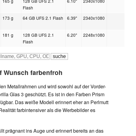
165 g
128 GB UFS 2.1
6.10"
2340x1080
Flash
173 g
64 GB UFS 2.1 Flash
6.39"
2340x1080
181 g
128 GB UFS 2.1
6.20"
2248x1080
Flash
uf Wunsch farbenfroh
iden Metallrahmen und wird sowohl auf der Vorder-
illa Glas 3 geschützt. Es ist in den Farben Prism
fügbar. Das weiße Modell erinnert eher an Perlmutt
Realität farbintensiver als die Werbebilder es
t prägnant ins Auge und erinnert bereits an das