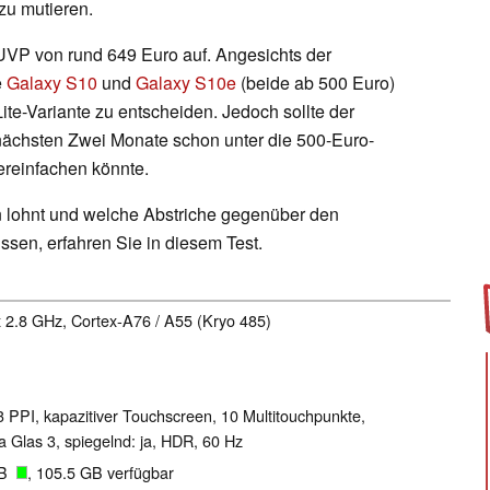
zu mutieren.
e UVP von rund 649 Euro auf. Angesichts der
e
Galaxy S10
und
Galaxy S10e
(beide ab 500 Euro)
e Lite-Variante zu entscheiden. Jedoch sollte der
nächsten Zwei Monate schon unter die 500-Euro-
ereinfachen könnte.
hon lohnt und welche Abstriche gegenüber den
sen, erfahren Sie in diesem Test.
x 2.8 GHz, Cortex-A76 / A55 (Kryo 485)
3 PPI, kapazitiver Touchscreen, 10 Multitouchpunkte,
 Glas 3, spiegelnd: ja, HDR, 60 Hz
GB
, 105.5 GB verfügbar