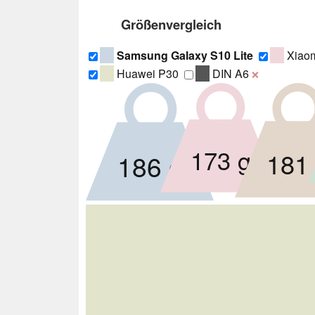
Größenvergleich
Samsung Galaxy S10 Lite
Xiaom
Huawei P30
DIN A6
❌
173 g
181
186 g