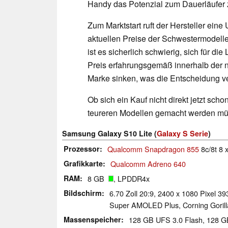
Handy das Potenzial zum Dauerläufer 
Zum Marktstart ruft der Hersteller ein
aktuellen Preise der Schwestermodell
ist es sicherlich schwierig, sich für di
Preis erfahrungsgemäß innerhalb der 
Marke sinken, was die Entscheidung v
Ob sich ein Kauf nicht direkt jetzt sc
teureren Modellen gemacht werden müs
Samsung Galaxy S10 Lite (
Galaxy S Serie
)
Prozessor
Qualcomm Snapdragon 855
8c/8t 8 
Grafikkarte
Qualcomm Adreno 640
RAM
8 GB
, LPDDR4x
Bildschirm
6.70 Zoll 20:9, 2400 x 1080 Pixel 39
Super AMOLED Plus, Corning Gorilla
Massenspeicher
128 GB UFS 3.0 Flash, 128 