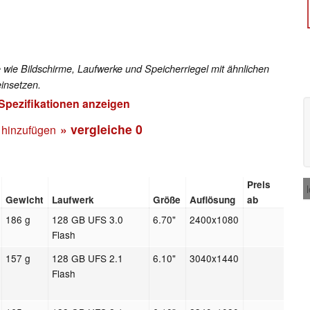
 wie Bildschirme, Laufwerke und Speicherriegel mit ähnlichen
insetzen.
 Spezifikationen anzeigen
» vergleiche
0
 hinzufügen
Preis
Gewicht
Laufwerk
Größe
Auflösung
ab
186 g
128 GB UFS 3.0
6.70"
2400x1080
Flash
157 g
128 GB UFS 2.1
6.10"
3040x1440
Flash