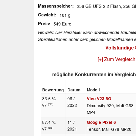
Massenspeicher
256 GB UFS 2.2 Flash, 256 
Gewicht
181 g
Preis
549 Euro
Hinweis: Der Hersteller kann abweichende Bauteile
Spezifikationen unter dem gleichen Modellnamen e
Vollständige
[+] Zum Vergleich
mögliche Konkurrenten im Vergleich
Bewertung
Datum
Modell
83.6 %
06 /
Vivo V23 5G
v7
2022
Dimensity 920, Mali-G68
(old)
MP4
87.4 %
11 /
Google Pixel 6
v7
2021
Tensor, Mali-G78 MP20
(old)