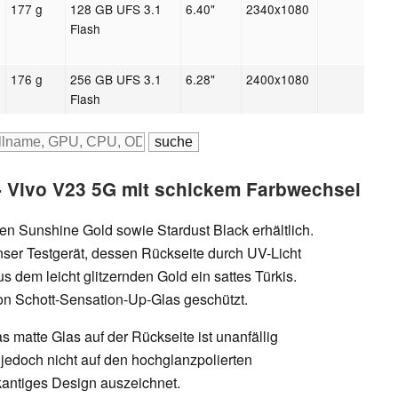
177 g
128 GB UFS 3.1
6.40"
2340x1080
E
Flash
176 g
256 GB UFS 3.1
6.28"
2400x1080
Flash
 Vivo V23 5G mit schickem Farbwechsel
en Sunshine Gold sowie Stardust Black erhältlich.
nser Testgerät, dessen Rückseite durch UV-Licht
 dem leicht glitzernden Gold ein sattes Türkis.
on Schott-Sensation-Up-Glas geschützt.
as matte Glas auf der Rückseite ist unanfällig
 jedoch nicht auf den hochglanzpolierten
kantiges Design auszeichnet.