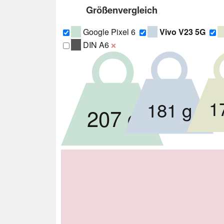
Größenvergleich
Google Pixel 6
Vivo V23 5G
DIN A6
❌
1
181 g
207 g