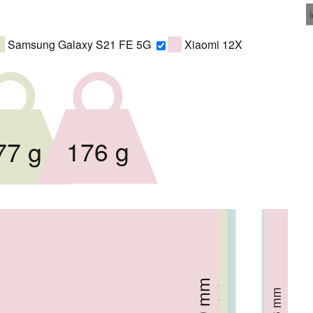
Samsung Galaxy S21 FE 5G
Xiaomi 12X
176 g
77 g
69.9 mm
8.16 mm