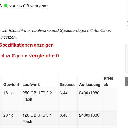
GB
, 230.96 GB verfügbar
 wie Bildschirme, Laufwerke und Speicherriegel mit ähnlichen
insetzen.
 Spezifikationen anzeigen
» vergleiche
0
 hinzufügen
Preis
Gewicht
Laufwerk
Groesse
Aufloesung
ab
181 g
256 GB UFS 2.2
6.44"
2400x1080
Flash
207 g
128 GB UFS 3.1
6.40"
2400x1080
Flash