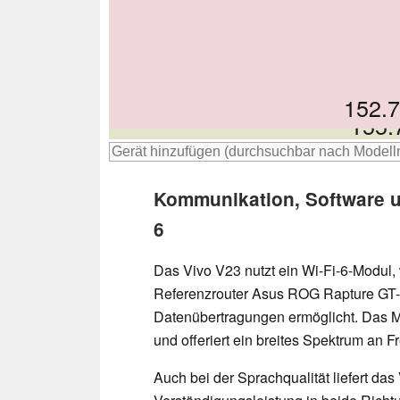
152.
157
155.
158
Kommunikation, Software u
6
Das Vivo V23 nutzt ein Wi-Fi-6-Modul
Referenzrouter Asus ROG Rapture GT
Datenübertragungen ermöglicht. Das 
und offeriert ein breites Spektrum an 
Auch bei der Sprachqualität liefert da