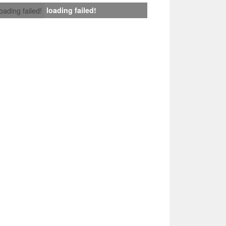
loading failed!
loading failed!