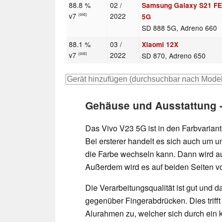
88.8 %
02 /
Samsung Galaxy S21 F
v7
2022
(old)
5G
SD 888 5G, Adreno 660
88.1 %
03 /
Xiaomi 12X
v7
2022
SD 870, Adreno 650
(old)
Gehäuse und Ausstattung -
Das Vivo V23 5G ist in den Farbvariant
Bei ersterer handelt es sich auch um u
die Farbe wechseln kann. Dann wird aus
Außerdem wird es auf beiden Seiten v
Die Verarbeitungsqualität ist gut und d
gegenüber Fingerabdrücken. Dies trifft
Alurahmen zu, welcher sich durch ein 