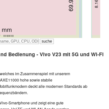
72.42 mm
74.5 mm
74.8 mm
7.55 mm
7.9 mm
8.9 mm
7 mm
.2 mm
7 mm
.6 mm
nd Bedienung - Vivo V23 mit 5G und Wi-Fi
, welches im Zusammenspiel mit unserem
-AXE11000 hohe sowie stabile
Mobilfunkmodem deckt alle modernen Standards ab
Frequenzbändern.
s Vivo-Smartphone und zeigt eine gute