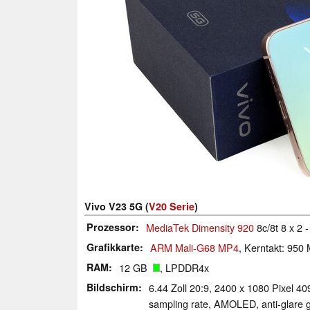
Vivo V23 5G (
V20 Serie
)
Prozessor
MediaTek Dimensity 920
8c/8t 8 x 2 
Grafikkarte
ARM Mali-G68 MP4
, Kerntakt: 950
RAM
12 GB
, LPDDR4x
Bildschirm
6.44 Zoll 20:9, 2400 x 1080 Pixel 40
sampling rate, AMOLED, anti-glare g