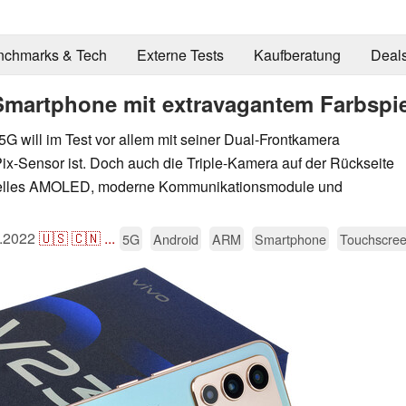
nchmarks & Tech
Externe Tests
Kaufberatung
Deal
-Smartphone mit extravagantem Farbspi
G will im Test vor allem mit seiner Dual-Frontkamera
ix-Sensor ist. Doch auch die Triple-Kamera auf der Rückseite
 helles AMOLED, moderne Kommunikationsmodule und
.2022
🇺🇸
🇨🇳
...
5G
Android
ARM
Smartphone
Touchscre