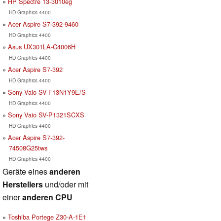
HP Spectre 13-3010eg
HD Graphics 4400
Acer Aspire S7-392-9460
HD Graphics 4400
Asus UX301LA-C4006H
HD Graphics 4400
Acer Aspire S7-392
HD Graphics 4400
Sony Vaio SV-F13N1Y9E/S
HD Graphics 4400
Sony Vaio SV-P1321SCXS
HD Graphics 4400
Acer Aspire S7-392-
74508G25tws
HD Graphics 4400
Geräte eines
anderen
Herstellers
und/oder mit
einer
anderen CPU
Toshiba Portege Z30-A-1E1