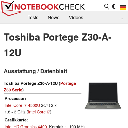
Tests
News
Videos
...
Benchmarks & Tech
Externe Tests
Toshiba Portege Z30-A-
Kaufberatung
Deals
Suche
Jobs
12U
Forum
Ausstattung / Datenblatt
Toshiba Portege Z30-A-12U (
Portege
Z30 Serie
)
Prozessor
Intel Core i7-4500U
2c/4t 2 x
1.8 - 3 GHz (
Intel Core i7
)
Grafikkarte
Intel HD Graphics 4400
, Kerntakt: 1100 MHz,