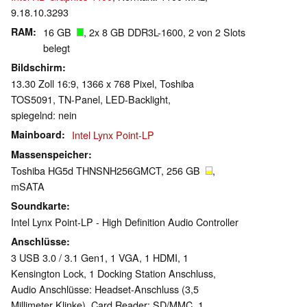
9.18.10.3293
RAM
16 GB
, 2x 8 GB DDR3L-1600, 2 von 2 Slots
belegt
Bildschirm
13.30 Zoll 16:9, 1366 x 768 Pixel, Toshiba
TOS5091, TN-Panel, LED-Backlight,
spiegelnd: nein
Mainboard
Intel Lynx Point-LP
Massenspeicher
Toshiba HG5d THNSNH256GMCT, 256 GB
,
mSATA
Soundkarte
Intel Lynx Point-LP - High Definition Audio Controller
Anschlüsse
3 USB 3.0 / 3.1 Gen1, 1 VGA, 1 HDMI, 1
Kensington Lock, 1 Docking Station Anschluss,
Audio Anschlüsse: Headset-Anschluss (3,5
Millimeter Klinke), Card Reader: SD/MMC, 1