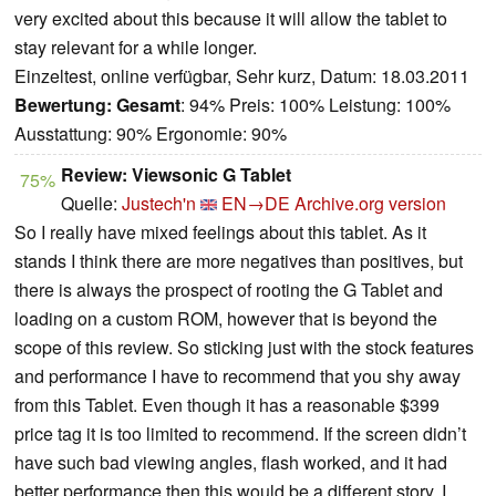
very excited about this because it will allow the tablet to
stay relevant for a while longer.
Einzeltest, online verfügbar, Sehr kurz, Datum: 18.03.2011
Bewertung:
Gesamt
: 94% Preis: 100% Leistung: 100%
Ausstattung: 90% Ergonomie: 90%
Review: Viewsonic G Tablet
75%
Quelle:
Justech'n
EN→DE
Archive.org version
So I really have mixed feelings about this tablet. As it
stands I think there are more negatives than positives, but
there is always the prospect of rooting the G Tablet and
loading on a custom ROM, however that is beyond the
scope of this review. So sticking just with the stock features
and performance I have to recommend that you shy away
from this Tablet. Even though it has a reasonable $399
price tag it is too limited to recommend. If the screen didn’t
have such bad viewing angles, flash worked, and it had
better performance then this would be a different story. I