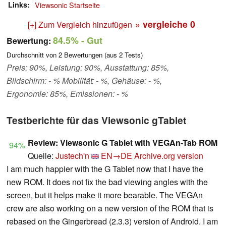
Links
Viewsonic Startseite
» vergleiche
0
[+] Zum Vergleich hinzufügen
84.5%
- Gut
Bewertung:
Durchschnitt von
2
Bewertungen (aus
2
Tests)
Preis: 90%, Leistung: 90%, Ausstattung: 85%,
Bildschirm: - % Mobilität: - %, Gehäuse: - %,
Ergonomie: 85%, Emissionen: - %
Testberichte für das Viewsonic gTablet
Review: Viewsonic G Tablet with VEGAn-Tab ROM
94%
Quelle:
Justech'n
EN→DE
Archive.org version
I am much happier with the G Tablet now that I have the
new ROM. It does not fix the bad viewing angles with the
screen, but it helps make it more bearable. The VEGAn
crew are also working on a new version of the ROM that is
rebased on the Gingerbread (2.3.3) version of Android. I am