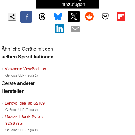
hinzufügen
Ähnliche Geräte mit den
selben Spezifikationen
Viewsonic ViewPad 10s
GeForce ULP (Tegra 2)
Geräte
anderer
Hersteller
Lenovo IdeaTab S2109
GeForce ULP (Tegra 2)
Medion Lifetab P9516
32GB+3G
GeForce ULP (Tegra 2)