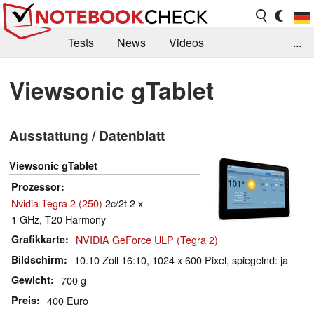
Tests
News
Videos
...
Benchmarks & Tech
Externe Tests
Viewsonic gTablet
Kaufberatung
Deals
Suche
Jobs
Ausstattung / Datenblatt
Forum
Viewsonic gTablet
Prozessor
Nvidia Tegra 2 (250)
2c/2t 2 x
1 GHz, T20 Harmony
Grafikkarte
NVIDIA GeForce ULP (Tegra 2)
Bildschirm
10.10 Zoll 16:10, 1024 x 600 Pixel, spiegelnd: ja
Gewicht
700 g
Preis
400 Euro