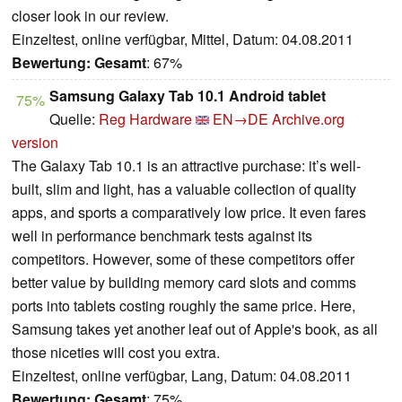
closer look in our review.
Einzeltest, online verfügbar, Mittel, Datum: 04.08.2011
Bewertung:
Gesamt
: 67%
Samsung Galaxy Tab 10.1 Android tablet
75%
Quelle:
Reg Hardware
EN→DE
Archive.org
version
The Galaxy Tab 10.1 is an attractive purchase: it’s well-
built, slim and light, has a valuable collection of quality
apps, and sports a comparatively low price. It even fares
well in performance benchmark tests against its
competitors. However, some of these competitors offer
better value by building memory card slots and comms
ports into tablets costing roughly the same price. Here,
Samsung takes yet another leaf out of Apple's book, as all
those niceties will cost you extra.
Einzeltest, online verfügbar, Lang, Datum: 04.08.2011
Bewertung:
Gesamt
: 75%