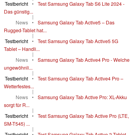
Testbericht
•
Test Samsung Galaxy Tab S6 Lite 2024 -
Das günstig...
|
News
•
Samsung Galaxy Tab Active5 – Das
Rugged-Tablet hat...
|
Testbericht
•
Test Samsung Galaxy Tab Active5 5G
Tablet – Handli...
|
News
•
Samsung Galaxy Tab Active4 Pro - Welche
ungewöhnli...
|
Testbericht
•
Test Samsung Galaxy Tab Active4 Pro –
Wetterfestes...
|
News
•
Samsung Galaxy Tab Active Pro: XL-Akku
sorgt für R...
|
Testbericht
•
Test Samsung Galaxy Tab Active Pro (LTE,
SM-T545) ...
|
Testbericht
•
Test Samsung Galaxy Tab Active 2 Tablet