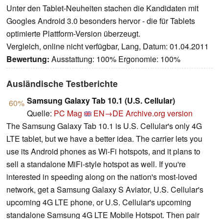
Unter den Tablet-Neuheiten stachen die Kandidaten mit
Googles Android 3.0 besonders hervor - die für Tablets
optimierte Plattform-Version überzeugt.
Vergleich, online nicht verfügbar, Lang, Datum: 01.04.2011
Bewertung:
Ausstattung: 100% Ergonomie: 100%
Ausländische Testberichte
Samsung Galaxy Tab 10.1 (U.S. Cellular)
60%
Quelle:
PC Mag
EN→DE
Archive.org version
The Samsung Galaxy Tab 10.1 is U.S. Cellular's only 4G
LTE tablet, but we have a better idea. The carrier lets you
use its Android phones as Wi-Fi hotspots, and it plans to
sell a standalone MiFi-style hotspot as well. If you're
interested in speeding along on the nation's most-loved
network, get a Samsung Galaxy S Aviator, U.S. Cellular's
upcoming 4G LTE phone, or U.S. Cellular's upcoming
standalone Samsung 4G LTE Mobile Hotspot. Then pair