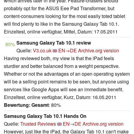
which arrives later in the year. Feature-chasers should
probably opt for the ASUS Eee Pad Transformer, but
content-consumers looking for the most easily toted tablet
will find plenty to like in the Samsung Galaxy Tab 10.1.
Einzeltest, online verfügbar, Mittel, Datum: 17.05.2011
Samsung Galaxy Tab 10.1 review
80%
Quelle:
V3.co.uk
EN→DE
Archive.org version
Having reviewed both, my view is that the iPad feels
sturdier and better balanced from a weight perspective.
Whether or not the advantages of an open operating system
will be a selling point remains to be seen, but anyone using
services like Google Apps will see an immediate benefit.
Einzeltest, online verfügbar, Kurz, Datum: 16.05.2011
Bewertung:
Gesamt
: 80%
Samsung Galaxy Tab 10.1 Hands On
Quelle:
Trusted Reviews
EN→DE
Archive.org version
However, just like the iPad, the Galaxy Tab 10.1 can't make