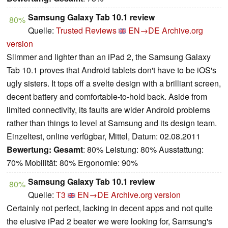
Samsung Galaxy Tab 10.1 review
80%
Quelle:
Trusted Reviews
EN→DE
Archive.org
version
Slimmer and lighter than an iPad 2, the Samsung Galaxy
Tab 10.1 proves that Android tablets don't have to be iOS's
ugly sisters. It tops off a svelte design with a brilliant screen,
decent battery and comfortable-to-hold back. Aside from
limited connectivity, its faults are wider Android problems
rather than things to level at Samsung and its design team.
Einzeltest, online verfügbar, Mittel, Datum: 02.08.2011
Bewertung:
Gesamt
: 80% Leistung: 80% Ausstattung:
70% Mobilität: 80% Ergonomie: 90%
Samsung Galaxy Tab 10.1 review
80%
Quelle:
T3
EN→DE
Archive.org version
Certainly not perfect, lacking in decent apps and not quite
the elusive iPad 2 beater we were looking for, Samsung's