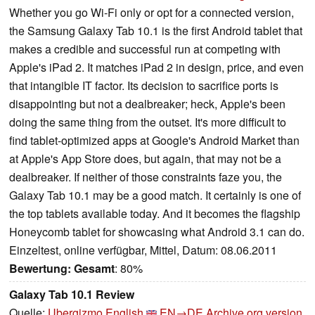
Whether you go Wi-Fi only or opt for a connected version,
the Samsung Galaxy Tab 10.1 is the first Android tablet that
makes a credible and successful run at competing with
Apple's iPad 2. It matches iPad 2 in design, price, and even
that intangible IT factor. Its decision to sacrifice ports is
disappointing but not a dealbreaker; heck, Apple's been
doing the same thing from the outset. It's more difficult to
find tablet-optimized apps at Google's Android Market than
at Apple's App Store does, but again, that may not be a
dealbreaker. If neither of those constraints faze you, the
Galaxy Tab 10.1 may be a good match. It certainly is one of
the top tablets available today. And it becomes the flagship
Honeycomb tablet for showcasing what Android 3.1 can do.
Einzeltest, online verfügbar, Mittel, Datum: 08.06.2011
Bewertung:
Gesamt
: 80%
Galaxy Tab 10.1 Review
Quelle:
Ubergizmo English
EN→DE
Archive.org version