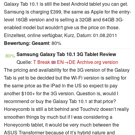
Galaxy Tab 10.1 is still the best Android tablet you can get.
Samsung is charging £399, the same as Apple for the entry-
level 16GB version and is selling a 32GB and 64GB 3G-
enabled model but wouldn't give us the price on those.
Einzeltest, online verfügbar, Kurz, Datum: 01.08.2011
Bewertung:
Gesamt
: 80%
Samsung Galaxy Tab 10.1 3G Tablet Review
80%
Quelle:
T Break
EN→DE
Archive.org version
The pricing and availability for the 3G version of the Galaxy
Tab is yet to be decided but the Wi-Fi version is selling for
the same price as the iPad in the US so expect to pay
another $100+ for the 3G version. Question is, would I
recommend or buy the Galaxy Tab 10.1 at that price?
Honeycomb is still a bit behind and Touchviz doesn’t really
smoothen things by much but if I was considering a
Honeycomb tablet, it would be very much between the
ASUS Transformer because of it’s hybrid nature and