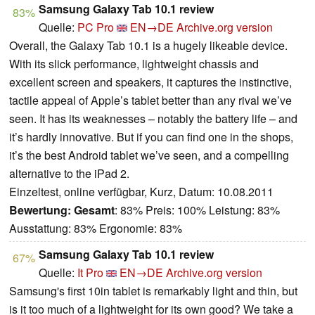
Samsung Galaxy Tab 10.1 review
83%
Quelle:
PC Pro
EN→DE
Archive.org version
Overall, the Galaxy Tab 10.1 is a hugely likeable device.
With its slick performance, lightweight chassis and
excellent screen and speakers, it captures the instinctive,
tactile appeal of Apple’s tablet better than any rival we’ve
seen. It has its weaknesses – notably the battery life – and
it’s hardly innovative. But if you can find one in the shops,
it’s the best Android tablet we’ve seen, and a compelling
alternative to the iPad 2.
Einzeltest, online verfügbar, Kurz, Datum: 10.08.2011
Bewertung:
Gesamt
: 83% Preis: 100% Leistung: 83%
Ausstattung: 83% Ergonomie: 83%
Samsung Galaxy Tab 10.1 review
67%
Quelle:
It Pro
EN→DE
Archive.org version
Samsung's first 10in tablet is remarkably light and thin, but
is it too much of a lightweight for its own good? We take a