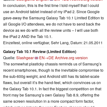
In conclusion, this is the first time I told myself that I could
use an Android tablet instead of my iPad 2. Since Google
gave-away the Samsung Galaxy Tab 10.1 Limited Edition to
all Google I/O attendees, we do not have to send back the
device as we do with all the review units – I will use both
the iPad 2 AND the Tab 10.1.
Einzeltest, online verfügbar, Sehr Lang, Datum: 21.05.2011
Galaxy Tab 10.1 Review (Limited Edition)
Quelle:
Slashgear
EN→DE
Archive.org version
The somewhat plasticky chassis reminds us of Samsung’s
recent smartphones, though is the inevitable compromise to
the sub-600g weight, and Android still has its tablet-scale
flaws, but overall it’s the hand-feel, which convinces us on
the Galaxy Tab 10.1. In fact the biggest competition on that
front may be Samsung’s own Galaxy Tab 8.9, offering the
same screen resolution in a more compact form factor,