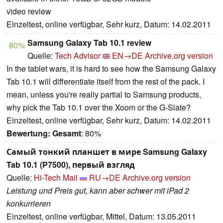
video review
Einzeltest, online verfügbar, Sehr kurz, Datum: 14.02.2011
Samsung Galaxy Tab 10.1 review
80%
Quelle:
Tech Advisor
EN→DE
Archive.org version
In the tablet wars, it is hard to see how the Samsung Galaxy
Tab 10.1 will differentiate itself from the rest of the pack. I
mean, unless you're really partial to Samsung products,
why pick the Tab 10.1 over the Xoom or the G-Slate?
Einzeltest, online verfügbar, Sehr kurz, Datum: 14.02.2011
Bewertung:
Gesamt
: 80%
Самый тонкий планшет в мире Samsung Galaxy
Tab 10.1 (P7500), первый взгляд
Quelle:
Hi-Tech Mail
RU→DE
Archive.org version
Leistung und Preis gut, kann aber schwer mit iPad 2
konkurrieren
Einzeltest, online verfügbar, Mittel, Datum: 13.05.2011