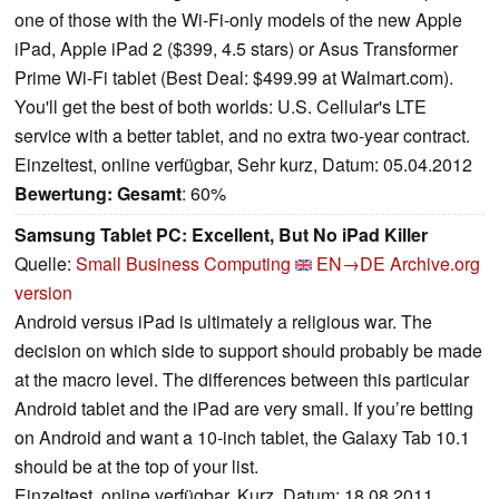
one of those with the Wi-Fi-only models of the new Apple
iPad, Apple iPad 2 ($399, 4.5 stars) or Asus Transformer
Prime Wi-Fi tablet (Best Deal: $499.99 at Walmart.com).
You'll get the best of both worlds: U.S. Cellular's LTE
service with a better tablet, and no extra two-year contract.
Einzeltest, online verfügbar, Sehr kurz, Datum: 05.04.2012
Bewertung:
Gesamt
: 60%
Samsung Tablet PC: Excellent, But No iPad Killer
Quelle:
Small Business Computing
EN→DE
Archive.org
version
Android versus iPad is ultimately a religious war. The
decision on which side to support should probably be made
at the macro level. The differences between this particular
Android tablet and the iPad are very small. If you’re betting
on Android and want a 10-inch tablet, the Galaxy Tab 10.1
should be at the top of your list.
Einzeltest, online verfügbar, Kurz, Datum: 18.08.2011