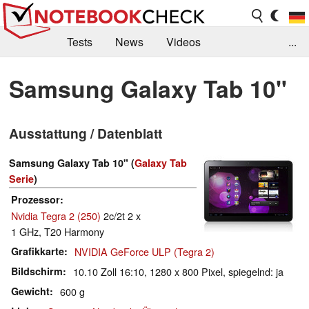
Tests
News
Videos
...
Benchmarks & Tech
Externe Tests
Samsung Galaxy Tab 10"
Kaufberatung
Deals
Suche
Jobs
Ausstattung / Datenblatt
Forum
Samsung Galaxy Tab 10" (
Galaxy Tab
Serie
)
Prozessor
Nvidia Tegra 2 (250)
2c/2t 2 x
1 GHz, T20 Harmony
Grafikkarte
NVIDIA GeForce ULP (Tegra 2)
Bildschirm
10.10 Zoll 16:10, 1280 x 800 Pixel, spiegelnd: ja
Gewicht
600 g