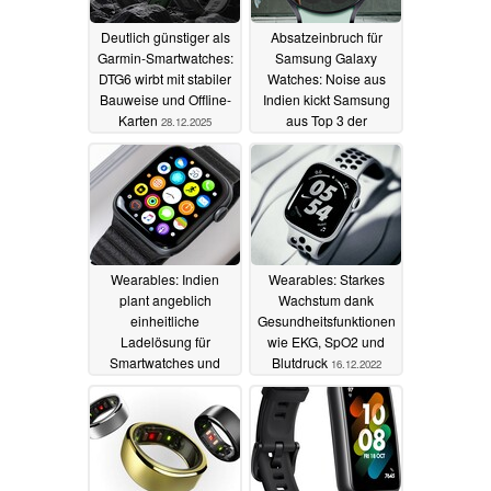
Deutlich günstiger als
Absatzeinbruch für
Garmin-Smartwatches:
Samsung Galaxy
DTG6 wirbt mit stabiler
Watches: Noise aus
Bauweise und Offline-
Indien kickt Samsung
Karten
aus Top 3 der
28.12.2025
Smartwatch-Marken,
Apple Watch
enttäuscht
29.08.2023
Wearables: Indien
Wearables: Starkes
plant angeblich
Wachstum dank
einheitliche
Gesundheitsfunktionen
Ladelösung für
wie EKG, SpO2 und
Smartwatches und
Blutdruck
16.12.2022
Fitnesstracker
29.12.2022