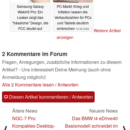
Samsung Galaxy
PC-Markt: Krieg und
Watch5 Pro: Ein
Inflation lassen die
Leaker zeigt das
Verkaufszahlen für PCs
"hässliche" Design, die
und Tablets deutlich
FCC deutet auf
einbrechen
10.06.2022
Weitere Artikel
schnellere
anzeigen
Ladevorgänge
13.06.2022
2 Kommentare im Forum
Fragen, Anregungen, zusätzliche Informationen zu diesem
Artikel? - Uns interessiert Deine Meinung (auch ohne
Anmeldung möglich)!
Alle 2 Kommentare lesen
/
Antworten
Diesen Artikel kommentieren / Antworten
Ältere News
Neuere News
NGC-7 Pro:
Das BMW i4 eDrive40
Kompaktes Desktop-
Basismodell schneidet im
⟨
⟩