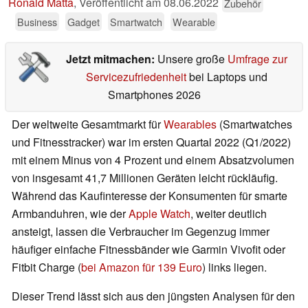
Ronald Matta
,
Veröffentlicht am
08.06.2022
Zubehör
Business
Gadget
Smartwatch
Wearable
Jetzt mitmachen:
Unsere große
Umfrage zur
Servicezufriedenheit
bei Laptops und
Smartphones 2026
Der weltweite Gesamtmarkt für
Wearables
(Smartwatches
und Fitnesstracker) war im ersten Quartal 2022 (Q1/2022)
mit einem Minus von 4 Prozent und einem Absatzvolumen
von insgesamt 41,7 Millionen Geräten leicht rückläufig.
Während das Kaufinteresse der Konsumenten für smarte
Armbanduhren, wie der
Apple Watch
, weiter deutlich
ansteigt, lassen die Verbraucher im Gegenzug immer
häufiger einfache Fitnessbänder wie Garmin Vivofit oder
Fitbit Charge (
bei Amazon für 139 Euro
) links liegen.
Dieser Trend lässt sich aus den jüngsten Analysen für den