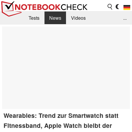
Tests
News
Videos
...
Benchmarks & Tech
Externe Tests
Kaufberatung
Deals
Suche
Jobs
Forum
Wearables: Trend zur Smartwatch statt
Fitnessband, Apple Watch bleibt der