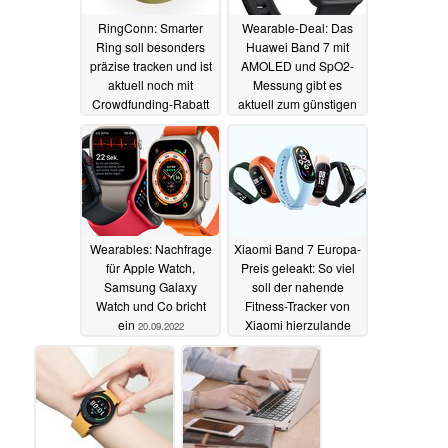
RingConn: Smarter
Wearable-Deal: Das
Ring soll besonders
Huawei Band 7 mit
präzise tracken und ist
AMOLED und SpO2-
aktuell noch mit
Messung gibt es
Crowdfunding-Rabatt
aktuell zum günstigen
zu haben
Allzeit-Bestpreis
22.11.2022
19.10.2022
Wearables: Nachfrage
Xiaomi Band 7 Europa-
für Apple Watch,
Preis geleakt: So viel
Samsung Galaxy
soll der nahende
Watch und Co bricht
Fitness-Tracker von
ein
Xiaomi hierzulande
20.09.2022
kosten
14.06.2022