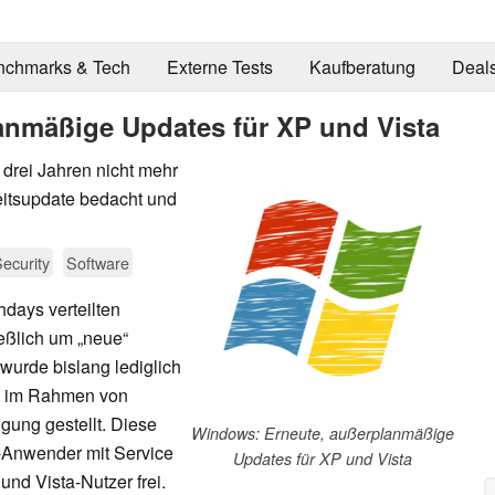
nchmarks & Tech
Externe Tests
Kaufberatung
Deal
anmäßige Updates für XP und Vista
t drei Jahren nicht mehr
itsupdate bedacht und
ecurity
Software
days verteilten
eßlich um „neue“
 wurde bislang lediglich
n im Rahmen von
ügung gestellt. Diese
Windows: Erneute, außerplanmäßige
P-Anwender mit Service
Updates für XP und Vista
und Vista-Nutzer frei.