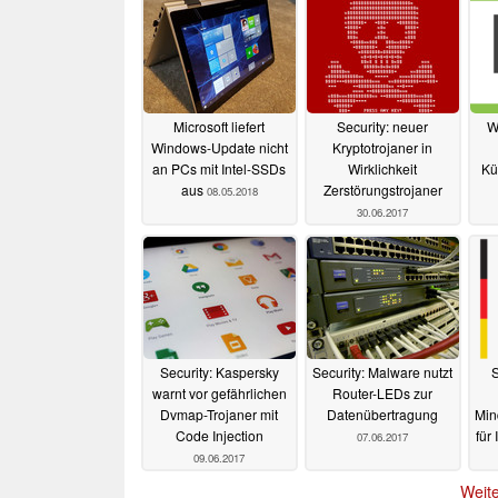
Microsoft liefert
Security: neuer
W
Windows-Update nicht
Kryptotrojaner in
an PCs mit Intel-SSDs
Wirklichkeit
Kü
aus
Zerstörungstrojaner
08.05.2018
30.06.2017
Security: Kaspersky
Security: Malware nutzt
S
warnt vor gefährlichen
Router-LEDs zur
Dvmap-Trojaner mit
Datenübertragung
Min
Code Injection
für
07.06.2017
09.06.2017
Weite