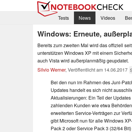
Tests
News
Videos
Be
Windows: Erneute, außerpl
Bereits zum zweiten Mal wird das offiziell sei
unterstützen Windows XP mit einem Sicherhe
auch Vista wird außerplanmäßig geupdatet.
Silvio Werner
,
Veröffentlicht am
14.06.2017
S
Bei den nun im Rahmen des Juni-Patch
Updates handelt es sich nicht ausschli
Aktualisierungen: Ein Teil der Updates
zahlenden Kunden wie etwa Behörde
erweiterten Service-Verträgen zur Verf
gibt Microsoft nun für alle Windows X
Pack 2 oder Service Pack 3 (32/64 Bit) 