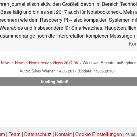
ahren journalistisch aktiv, den Großteil davon im Bereich Techn
se tätig und bin es seit 2017 auch für Notebookcheck. Mein ak
rechnern wie dem Raspberry Pi – also kompakten Systemen mit
n Wearables und insbesondere für Smartwatches. Hauptberuflich
Zusammenhänge noch die Interpretation komplexer Messungen f
Kon
d News
>
News
>
Newsarchiv
>
News 2017-06
> Windows: Erneute, außerplanm
Autor: Silvio Werner, 14.06.2017 (Update: 15.05.2018)
loading failed!
um
|
Team
|
Datenschutz
|
Kontakt
|
Cookie Einstellungen
| 06.08