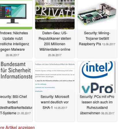
indows: Nächstes
Daten-Gau: US-
Security: Mining-
Update nutzt
Republikaner stellen
Trojaner befällt
nstliche Intelligenz
200 Millionen
Raspberry Pis
13.06.2017
gegen Malware
Wählerdaten online
28.06.2017
20.06.2017
ecurity: BSI-Chef
Security: Microsoft
Security: PCs mit vPro
fordert
warnt deutlich vor
lassen sich auch im
desthaltbarkeitsdatum
SHA-1
Ruhezustand
14.05.2017
 IT-Systeme
übernehmen
21.05.2017
08.05.2017
re Artikel anzeigen