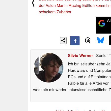
Ältere News
Das luxuriöse Samsung Galaxy Z Fold2 
⟨
der Aston Martin Racing Edition kommt m
schickem Zubehör
Al
Silvio Werner
- Senior 
Ich bin seit über zehn J
Hardware und ComputerBa
PCs und auf Einplatinen
Faible für alle Arten vo
weshalb mir weder naturwissenschaftliche 