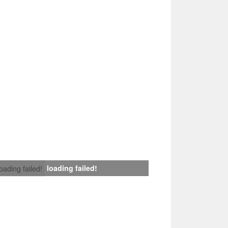
loading failed!
loading failed!