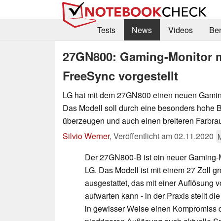
Tests
News
Videos
Be
27GN800: Gaming-Monitor m
FreeSync vorgestellt
LG hat mit dem 27GN800 einen neuen Gaming-
Das Modell soll durch eine besonders hohe 
überzeugen und auch einen breiteren Farbra
Silvio Werner
,
Veröffentlicht am
02.11.2020
M
Der 27GN800-B ist ein neuer Gaming-
LG. Das Modell ist mit einem 27 Zoll 
ausgestattet, das mit einer Auflösung 
aufwarten kann - in der Praxis stellt 
in gewisser Weise einen Kompromiss da