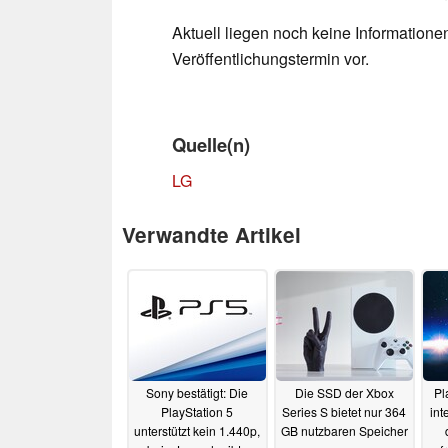
Aktuell liegen noch keine Information
Veröffentlichungstermin vor.
Quelle(n)
LG
Verwandte Artikel
Sony bestätigt: Die
Die SSD der Xbox
Pl
PlayStation 5
Series S bietet nur 364
int
unterstützt kein 1.440p,
GB nutzbaren Speicher