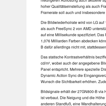
niedrigeren Auflösung auch aktuelle Spi
hoher Qualitätseinstellung als auch Fr
Framerate soll auch und insbesondere in
Die Bildwiederholrate wird von LG auf
als auch FreeSync 2 von AMD unterstüt
auf eine Millisekunde spezifiziert. D
1,076 Milliarden Farben abdecken könn
B dafür allerdings nicht mit, stattdes
Das statische Kontrastverhältnis beziffe
cd/m², wobei auch der angegebene Bli
Panel entspricht. Mehrere spezielle Dis
Dynamic Action Sync die Eingangsverzö
Wunsch die Sichtbarkeit erhöhen. Zud
Bildsignale erhält der 27GN800-B via
ist verbaut. Die Neigung und die Höhe
anderen Standfuß, eine Wandhalterung