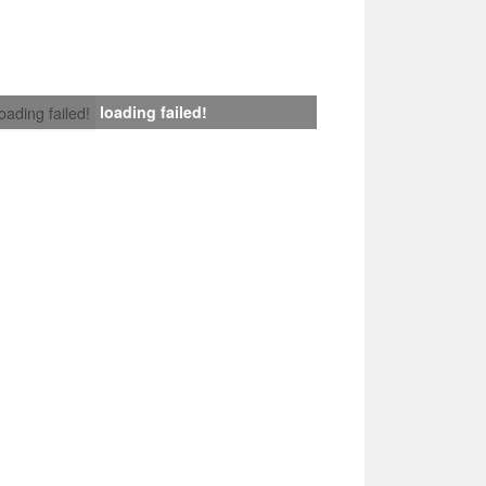
loading failed!
loading failed!