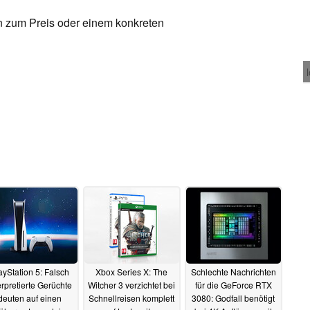
en zum Preis oder einem konkreten
ayStation 5: Falsch
Xbox Series X: The
Schlechte Nachrichten
erpretierte Gerüchte
Witcher 3 verzichtet bei
für die GeForce RTX
deuten auf einen
Schnellreisen komplett
3080: Godfall benötigt