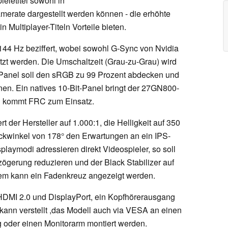
eletitel sowohl in
amerate dargestellt werden können - die erhöhte
 Multiplayer-Titeln Vorteile bieten.
 144 Hz beziffert, wobei sowohl G-Sync von Nvidia
zt werden. Die Umschaltzeit (Grau-zu-Grau) wird
as Panel soll den sRGB zu 99 Prozent abdecken und
en. Ein natives 10-Bit-Panel bringt der 27GN800-
sen kommt FRC zum Einsatz.
rt der Hersteller auf 1.000:1, die Helligkeit auf 350
ckwinkel von 178° den Erwartungen an ein IPS-
playmodi adressieren direkt Videospieler, so soll
gerung reduzieren und der Black Stabilizer auf
em kann ein Fadenkreuz angezeigt werden.
 HDMI 2.0 und DisplayPort, ein Kopfhörerausgang
 kann verstellt ,das Modell auch via VESA an einen
 oder einen Monitorarm montiert werden.