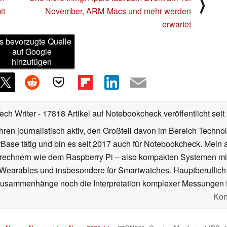
Neuere News
in
One more thing: Apple lädt zum Event am 10.
⟩
it
November, ARM-Macs und mehr werden
erwartet
s bevorzugte Quelle
auf Google
hinzufügen
Tech Writer
- 17818 Artikel auf Notebookcheck veröffentlicht
seit
ahren journalistisch aktiv, den Großteil davon im Bereich Techn
se tätig und bin es seit 2017 auch für Notebookcheck. Mein ak
rechnern wie dem Raspberry Pi – also kompakten Systemen mit
n Wearables und insbesondere für Smartwatches. Hauptberuflich
Zusammenhänge noch die Interpretation komplexer Messungen f
Kon