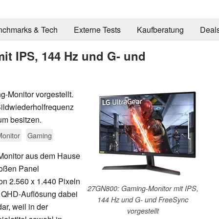
nchmarks & Tech
Externe Tests
Kaufberatung
Deal
it IPS, 144 Hz und G- und
Monitor vorgestellt.
Bildwiederholfrequenz
um besitzen.
onitor
Gaming
Monitor aus dem Hause
großen Panel
von 2.560 x 1.440 Pixeln
27GN800: Gaming-Monitor mit IPS,
die QHD-Auflösung dabei
144 Hz und G- und FreeSync
r, weil in der
vorgestellt