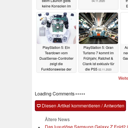
beim Launch gibts
f
04.11.2020
keine Konsolen im
E
Laden
bef
05.11.2020
2
PlayStation 5: Ein
PlayStation 5: Gran
Ac
Teardown vom
Turismo 7 kommt im
ne
DualSense-Controller
Frühjahr, Ratchet &
Ga
zeigt die
Clank ist exklusiv für
Funktionsweise der
die PS5
02.11.2020
Adaptive Trigger
Weite
03.11.2020
Kommentare
Fragen, Anregungen, zusätzliche Informatione
(auch ohne Anmeldung möglich)!
Diesen Artikel kommentieren / Antworten