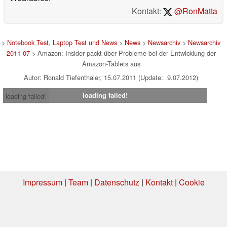
Kontakt:
@RonMatta
>
Notebook Test, Laptop Test und News
>
News
>
Newsarchiv
>
Newsarchiv
2011 07
> Amazon: Insider packt über Probleme bei der Entwicklung der
Amazon-Tablets aus
Autor: Ronald Tiefenthäler, 15.07.2011 (Update: 9.07.2012)
loading failed!
loading failed!
Impressum
|
Team
|
Datenschutz
|
Kontakt
|
Cookie
Einstellungen
| 21.07.2026 08:57
* Beim Kauf über einen Affiliate-Link kann Notebookcheck eine Vergütung
erhalten. Vielen Dank für Ihre Unterstützung!.