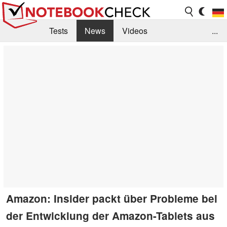
Tests
News
Videos
...
Benchmarks & Tech
Externe Tests
Kaufberatung
Deals
Suche
Jobs
Forum
Amazon: Insider packt über Probleme bei
der Entwicklung der Amazon-Tablets aus