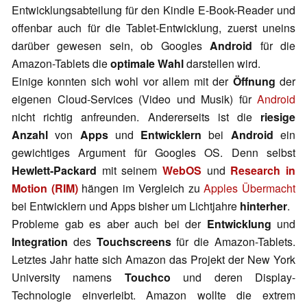
Entwicklungsabteilung für den Kindle E-Book-Reader und
offenbar auch für die Tablet-Entwicklung, zuerst uneins
darüber gewesen sein, ob Googles
Android
für die
Amazon-Tablets die
optimale Wahl
darstellen wird.
Einige konnten sich wohl vor allem mit der
Öffnung
der
eigenen Cloud-Services (Video und Musik) für
Android
nicht richtig anfreunden. Andererseits ist die
riesige
Anzahl
von
Apps
und
Entwicklern
bei
Android
ein
gewichtiges Argument für Googles OS. Denn selbst
Hewlett-Packard
mit seinem
WebOS
und
Research in
Motion (RIM)
hängen im Vergleich zu
Apples Übermacht
bei Entwicklern und Apps bisher um Lichtjahre
hinterher
.
Probleme gab es aber auch bei der
Entwicklung
und
Integration
des
Touchscreens
für die Amazon-Tablets.
Letztes Jahr hatte sich Amazon das Projekt der New York
University namens
Touchco
und deren Display-
Technologie einverleibt. Amazon wollte die extrem