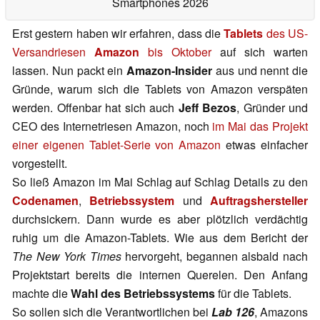
Smartphones 2026
Erst gestern haben wir erfahren, dass die
Tablets
des US-
Versandriesen
Amazon
bis Oktober
auf sich warten
lassen. Nun packt ein
Amazon-Insider
aus und nennt die
Gründe, warum sich die Tablets von Amazon verspäten
werden. Offenbar hat sich auch
Jeff Bezos
, Gründer und
CEO des Internetriesen Amazon, noch
im Mai das Projekt
einer eigenen Tablet-Serie von Amazon
etwas einfacher
vorgestellt.
So ließ Amazon im Mai Schlag auf Schlag Details zu den
Codenamen
,
Betriebssystem
und
Auftragshersteller
durchsickern. Dann wurde es aber plötzlich verdächtig
ruhig um die Amazon-Tablets. Wie aus dem Bericht der
The New York Times
hervorgeht, begannen alsbald nach
Projektstart bereits die internen Querelen. Den Anfang
machte die
Wahl des Betriebssystems
für die Tablets.
So sollen sich die Verantwortlichen bei
Lab 126
, Amazons