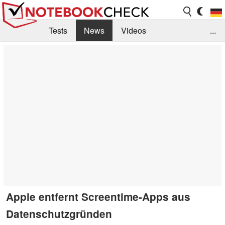
Tests
News
Videos
...
Benchmarks & Tech
Externe Tests
Kaufberatung
Deals
Suche
Jobs
Forum
Apple entfernt Screentime-Apps aus
Datenschutzgründen