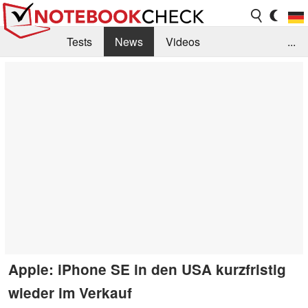
Tests
News
Videos
...
Benchmarks & Tech
Externe Tests
Kaufberatung
Deals
Suche
Jobs
Forum
Apple: iPhone SE in den USA kurzfristig
wieder im Verkauf