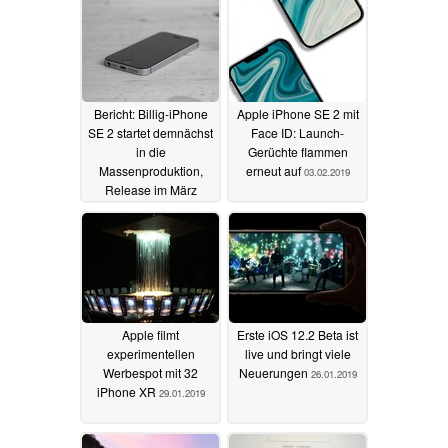
Bericht: Billig-iPhone
Apple iPhone SE 2 mit
SE 2 startet demnächst
Face ID: Launch-
in die
Gerüchte flammen
Massenproduktion,
erneut auf
03.02.2019
Release im März
28.10.2019
Apple filmt
Erste iOS 12.2 Beta ist
experimentellen
live und bringt viele
Werbespot mit 32
Neuerungen
26.01.2019
iPhone XR
29.01.2019