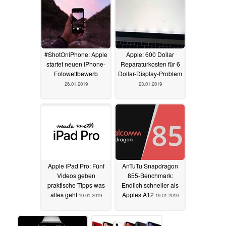
#ShotOniPhone: Apple
Apple: 600 Dollar
startet neuen iPhone-
Reparaturkosten für 6
Fotowettbewerb
Dollar-Display-Problem
26.01.2019
23.01.2019
Apple iPad Pro: Fünf
AnTuTu Snapdragon
Videos geben
855-Benchmark:
praktische Tipps was
Endlich schneller als
alles geht
Apples A12
19.01.2019
19.01.2019