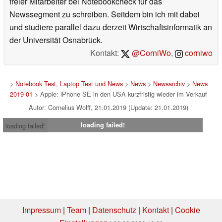
freier Mitarbeiter bei Notebookcheck für das
Newssegment zu schreiben. Seitdem bin ich mit dabei
und studiere parallel dazu derzeit Wirtschaftsinformatik an
der Universität Osnabrück.
Kontakt:
@CorniWo
,
corniwo
>
Notebook Test, Laptop Test und News
>
News
>
Newsarchiv
>
News
2019-01
> Apple: iPhone SE in den USA kurzfristig wieder im Verkauf
Autor: Cornelius Wolff, 21.01.2019 (Update: 21.01.2019)
loading failed!
loading failed!
Impressum
|
Team
|
Datenschutz
|
Kontakt
|
Cookie