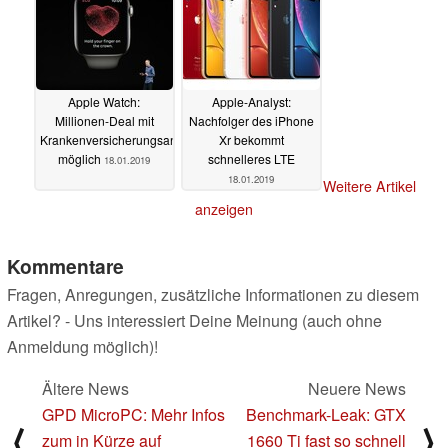
Apple Watch:
Apple-Analyst:
Millionen-Deal mit
Nachfolger des iPhone
Krankenversicherungsanbietern
Xr bekommt
möglich
schnelleres LTE
18.01.2019
18.01.2019
Weitere Artikel
anzeigen
Kommentare
Fragen, Anregungen, zusätzliche Informationen zu diesem
Artikel? - Uns interessiert Deine Meinung (auch ohne
Anmeldung möglich)!
Ältere News
Neuere News
GPD MicroPC: Mehr Infos
Benchmark-Leak: GTX
⟨
⟩
zum in Kürze auf
1660 Ti fast so schnell