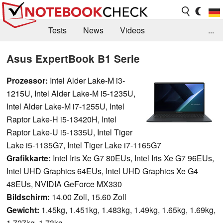
Tests
News
Videos
...
Benchmarks & Tech
Externe Tests
Asus ExpertBook B1 Serie
Kaufberatung
Deals
Suche
Jobs
Prozessor:
Intel Alder Lake-M i3-
1215U, Intel Alder Lake-M i5-1235U,
Forum
Intel Alder Lake-M i7-1255U, Intel
Raptor Lake-H i5-13420H, Intel
Raptor Lake-U i5-1335U, Intel Tiger
Lake i5-1135G7, Intel Tiger Lake i7-1165G7
Grafikkarte:
Intel Iris Xe G7 80EUs, Intel Iris Xe G7 96EUs,
Intel UHD Graphics 64EUs, Intel UHD Graphics Xe G4
48EUs, NVIDIA GeForce MX330
Bildschirm:
14.00 Zoll, 15.60 Zoll
Gewicht:
1.45kg, 1.451kg, 1.483kg, 1.49kg, 1.65kg, 1.69kg,
1.727kg, 1.73kg