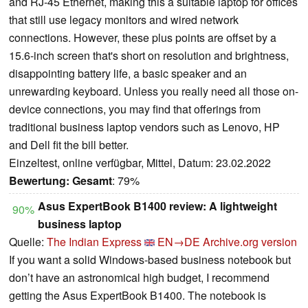
and RJ-45 Ethernet, making this a suitable laptop for offices
that still use legacy monitors and wired network
connections. However, these plus points are offset by a
15.6-inch screen that's short on resolution and brightness,
disappointing battery life, a basic speaker and an
unrewarding keyboard. Unless you really need all those on-
device connections, you may find that offerings from
traditional business laptop vendors such as Lenovo, HP
and Dell fit the bill better.
Einzeltest, online verfügbar, Mittel, Datum: 23.02.2022
Bewertung:
Gesamt
: 79%
Asus ExpertBook B1400 review: A lightweight
90%
business laptop
Quelle:
The Indian Express
EN→DE
Archive.org version
If you want a solid Windows-based business notebook but
don’t have an astronomical high budget, I recommend
getting the Asus ExpertBook B1400. The notebook is