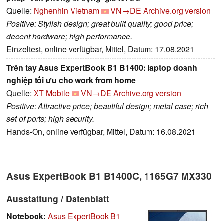
Quelle:
Nghenhin Vietnam
VN→DE
Archive.org version
Positive: Stylish design; great built quality; good price;
decent hardware; high performance.
Einzeltest, online verfügbar, Mittel, Datum: 17.08.2021
Trên tay Asus ExpertBook B1 B1400: laptop doanh
nghiệp tối ưu cho work from home
Quelle:
XT Mobile
VN→DE
Archive.org version
Positive: Attractive price; beautiful design; metal case; rich
set of ports; high security.
Hands-On, online verfügbar, Mittel, Datum: 16.08.2021
Asus ExpertBook B1 B1400C, 1165G7 MX330
Ausstattung / Datenblatt
Notebook:
Asus ExpertBook B1