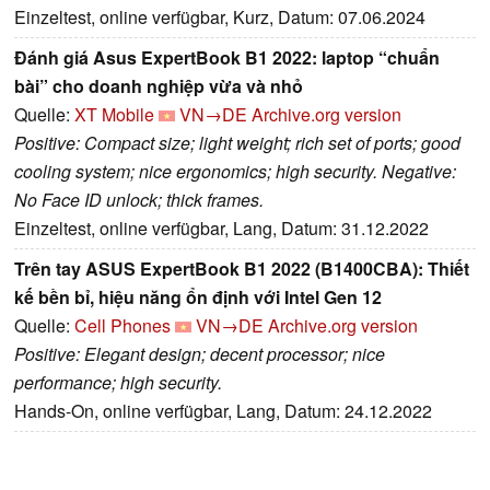
Einzeltest, online verfügbar, Kurz, Datum: 07.06.2024
Đánh giá Asus ExpertBook B1 2022: laptop “chuẩn
bài” cho doanh nghiệp vừa và nhỏ
Quelle:
XT Mobile
VN→DE
Archive.org version
Positive: Compact size; light weight; rich set of ports; good
cooling system; nice ergonomics; high security. Negative:
No Face ID unlock; thick frames.
Einzeltest, online verfügbar, Lang, Datum: 31.12.2022
Trên tay ASUS ExpertBook B1 2022 (B1400CBA): Thiết
kế bền bỉ, hiệu năng ổn định với Intel Gen 12
Quelle:
Cell Phones
VN→DE
Archive.org version
Positive: Elegant design; decent processor; nice
performance; high security.
Hands-On, online verfügbar, Lang, Datum: 24.12.2022