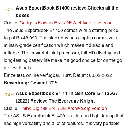
Asus ExpertBook B1400 review: Checks all the
70%
boxes
Quelle:
Gadgets Now
EN→DE
Archive.org version
The Asus ExpertBook B1400 comes with a starting price
tag of Rs 48,990. The sleek business laptop comes with
military-grade certification which makes it durable and
reliable. The powerful Intel processor, full HD display and
long-lasting battery life make it a good choice for on the go
professionals.
Einzeltest, online verfügbar, Kurz, Datum: 06.02.2022
Bewertung:
Gesamt
: 70%
Asus Expertbook B1 11Th Gen Core I5-1135G7
74%
(2022) Review: The Everyday Knight
Quelle:
Think Digit
EN→DE
Archive.org version
The ASUS Expertbook B1400 is a thin and light laptop that
has high versatility and a lot of features. It is very portable