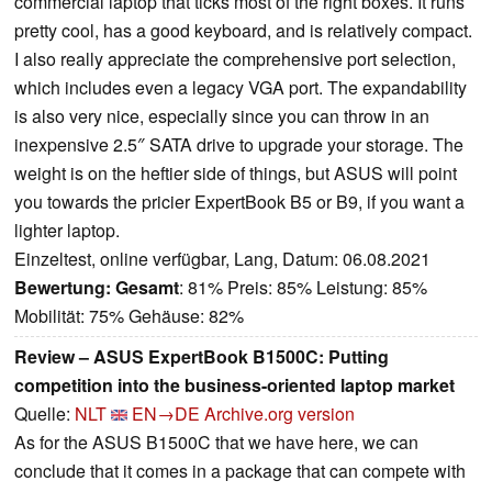
commercial laptop that ticks most of the right boxes. It runs
pretty cool, has a good keyboard, and is relatively compact.
I also really appreciate the comprehensive port selection,
which includes even a legacy VGA port. The expandability
is also very nice, especially since you can throw in an
inexpensive 2.5″ SATA drive to upgrade your storage. The
weight is on the heftier side of things, but ASUS will point
you towards the pricier ExpertBook B5 or B9, if you want a
lighter laptop.
Einzeltest, online verfügbar, Lang, Datum: 06.08.2021
Bewertung:
Gesamt
: 81% Preis: 85% Leistung: 85%
Mobilität: 75% Gehäuse: 82%
Review – ASUS ExpertBook B1500C: Putting
competition into the business-oriented laptop market
Quelle:
NLT
EN→DE
Archive.org version
As for the ASUS B1500C that we have here, we can
conclude that it comes in a package that can compete with