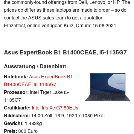
the commonly-found offerings from Dell, Lenovo, or HP. The
prices do differ as these laptops are made to order – so do
contact the ASUS sales team to get a quotation.
Einzeltest, online verfügbar, Kurz, Datum: 15.06.2021
Asus ExpertBook B1 B1400CEAE, i5-1135G7
Ausstattung / Datenblatt
Notebook:
Asus ExpertBook B1
B1400CEAE, i5-1135G7
Prozessor:
Intel Tiger Lake i5-
1135G7
Grafikkarte:
Intel Iris Xe G7 80EUs
Bildschirm:
14.00 Zoll, 16:9, 1920 x 1080 Pixel
Gewicht:
1.483kg
Preis:
800 Euro