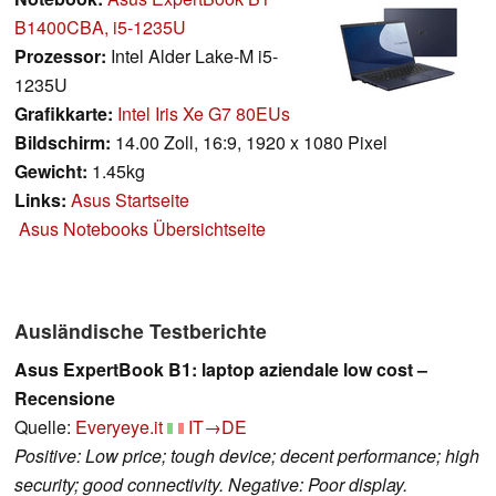
B1400CBA, i5-1235U
Prozessor:
Intel Alder Lake-M i5-
1235U
Grafikkarte:
Intel Iris Xe G7 80EUs
Bildschirm:
14.00 Zoll, 16:9, 1920 x 1080 Pixel
Gewicht:
1.45kg
Links:
Asus Startseite
Asus Notebooks Übersichtseite
Ausländische Testberichte
Asus ExpertBook B1: laptop aziendale low cost –
Recensione
Quelle:
Everyeye.it
IT→DE
Positive: Low price; tough device; decent performance; high
security; good connectivity. Negative: Poor display.