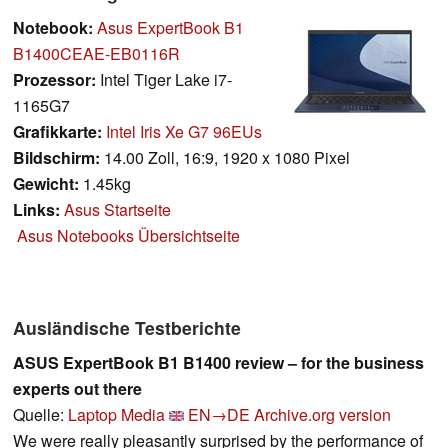
Notebook:
Asus ExpertBook B1
B1400CEAE-EB0116R
Prozessor:
Intel Tiger Lake i7-
1165G7
Grafikkarte:
Intel Iris Xe G7 96EUs
Bildschirm:
14.00 Zoll, 16:9, 1920 x 1080 Pixel
Gewicht:
1.45kg
Links:
Asus Startseite
Asus Notebooks Übersichtseite
Ausländische Testberichte
ASUS ExpertBook B1 B1400 review – for the business
experts out there
Quelle:
Laptop Media
EN→DE
Archive.org version
We were really pleasantly surprised by the performance of