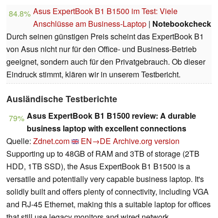
Asus ExpertBook B1 B1500 im Test: Viele
84.8%
Anschlüsse am Business-Laptop
|
Notebookcheck
Durch seinen günstigen Preis scheint das ExpertBook B1
von Asus nicht nur für den Office- und Business-Betrieb
geeignet, sondern auch für den Privatgebrauch. Ob dieser
Eindruck stimmt, klären wir in unserem Testbericht.
Ausländische Testberichte
Asus ExpertBook B1 B1500 review: A durable
79%
business laptop with excellent connections
Quelle:
Zdnet.com
EN→DE
Archive.org version
Supporting up to 48GB of RAM and 3TB of storage (2TB
HDD, 1TB SSD), the Asus ExpertBook B1 B1500 is a
versatile and potentially very capable business laptop. It's
solidly built and offers plenty of connectivity, including VGA
and RJ-45 Ethernet, making this a suitable laptop for offices
that still use legacy monitors and wired network