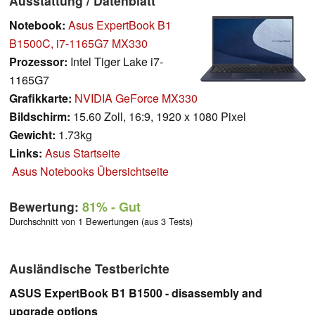
Ausstattung / Datenblatt
Notebook:
Asus ExpertBook B1
B1500C, i7-1165G7 MX330
Prozessor:
Intel Tiger Lake i7-
1165G7
Grafikkarte:
NVIDIA GeForce MX330
Bildschirm:
15.60 Zoll, 16:9, 1920 x 1080 Pixel
Gewicht:
1.73kg
Links:
Asus Startseite
Asus Notebooks Übersichtseite
Bewertung:
81%
- Gut
Durchschnitt von 1 Bewertungen (aus 3 Tests)
Ausländische Testberichte
ASUS ExpertBook B1 B1500 - disassembly and
upgrade options