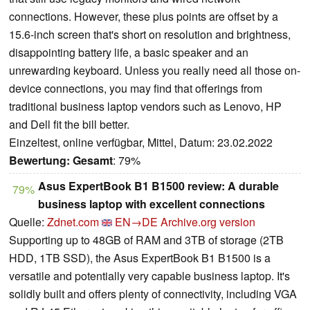
connections. However, these plus points are offset by a
15.6-inch screen that's short on resolution and brightness,
disappointing battery life, a basic speaker and an
unrewarding keyboard. Unless you really need all those on-
device connections, you may find that offerings from
traditional business laptop vendors such as Lenovo, HP
and Dell fit the bill better.
Einzeltest, online verfügbar, Mittel, Datum: 23.02.2022
Bewertung:
Gesamt
: 79%
Asus ExpertBook B1 B1500 review: A durable
79%
business laptop with excellent connections
Quelle:
Zdnet.com
EN→DE
Archive.org version
Supporting up to 48GB of RAM and 3TB of storage (2TB
HDD, 1TB SSD), the Asus ExpertBook B1 B1500 is a
versatile and potentially very capable business laptop. It's
solidly built and offers plenty of connectivity, including VGA