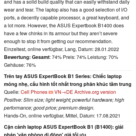
and has a solid build quality that can easily withstand daily
wear and tear. The laptop also has a good selection of I/O
ports, a decently capable processor, a great keyboard, and
a lot more. However, the ASUS Expertbook B1400 does
have a few chinks in its armour but they aren’t severe
enough to stop it from getting our recommendation.
Einzeltest, online verfügbar, Lang, Datum: 28.01.2022
Bewertung:
Gesamt
: 74% Preis: 74% Leistung: 70%
Gehäuse: 76%
Trên tay ASUS ExpertBook B1 Series: Chiếc laptop
mỏng nhẹ, cấu hình tốt nhất trong phân khúc tầm trung
Quelle:
Cell Phones
VN→DE
Archive.org version
Positive: Slim size; light weight; powerful hardware; high
performance; good price; premium design.
Hands-On, online verfügbar, Mittel, Datum: 17.08.2021
Cận cảnh laptop ASUS ExpertBook B1 (B1400): giải
pháp 'văn phòng di động' giá tối ưu