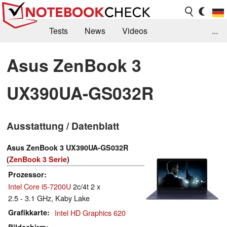
Tests
News
Videos
...
Benchmarks & Tech
Externe Tests
Asus ZenBook 3
Kaufberatung
Deals
Suche
Jobs
UX390UA-GS032R
Forum
Ausstattung / Datenblatt
Asus ZenBook 3 UX390UA-GS032R
(
ZenBook 3 Serie
)
Prozessor
Intel Core i5-7200U
2c/4t 2 x
2.5 - 3.1 GHz, Kaby Lake
Grafikkarte
Intel HD Graphics 620