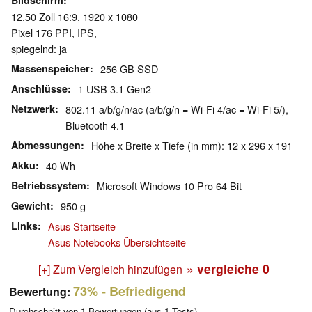
Bildschirm
12.50 Zoll 16:9, 1920 x 1080
Pixel 176 PPI, IPS,
spiegelnd: ja
Massenspeicher
256 GB SSD
Anschlüsse
1 USB 3.1 Gen2
Netzwerk
802.11 a/b/g/n/ac (a/b/g/n = Wi-Fi 4/ac = Wi-Fi 5/),
Bluetooth 4.1
Abmessungen
Höhe x Breite x Tiefe (in mm): 12 x 296 x 191
Akku
40 Wh
Betriebssystem
Microsoft Windows 10 Pro 64 Bit
Gewicht
950 g
Links
Asus Startseite
Asus Notebooks Übersichtseite
» vergleiche
0
[+] Zum Vergleich hinzufügen
73%
- Befriedigend
Bewertung:
Durchschnitt von
1
Bewertungen (aus
1
Tests)