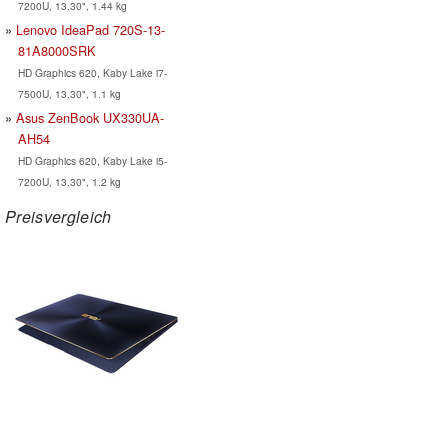
7200U, 13.30", 1.44 kg
Lenovo IdeaPad 720S-13-
81A8000SRK
HD Graphics 620, Kaby Lake i7-
7500U, 13.30", 1.1 kg
Asus ZenBook UX330UA-
AH54
HD Graphics 620, Kaby Lake i5-
7200U, 13.30", 1.2 kg
Preisvergleich