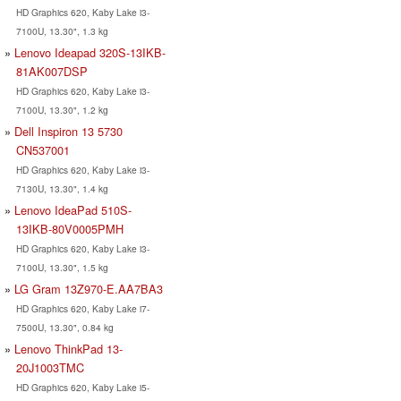
HD Graphics 620, Kaby Lake i3-
7100U, 13.30", 1.3 kg
Lenovo Ideapad 320S-13IKB-
81AK007DSP
HD Graphics 620, Kaby Lake i3-
7100U, 13.30", 1.2 kg
Dell Inspiron 13 5730
CN537001
HD Graphics 620, Kaby Lake i3-
7130U, 13.30", 1.4 kg
Lenovo IdeaPad 510S-
13IKB-80V0005PMH
HD Graphics 620, Kaby Lake i3-
7100U, 13.30", 1.5 kg
LG Gram 13Z970-E.AA7BA3
HD Graphics 620, Kaby Lake i7-
7500U, 13.30", 0.84 kg
Lenovo ThinkPad 13-
20J1003TMC
HD Graphics 620, Kaby Lake i5-