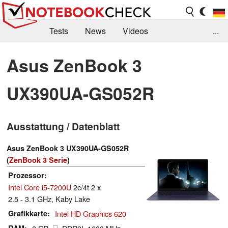
Tests
News
Videos
...
Benchmarks & Tech
Externe Tests
Asus ZenBook 3
Kaufberatung
Deals
Suche
Jobs
UX390UA-GS052R
Forum
Ausstattung / Datenblatt
Asus ZenBook 3 UX390UA-GS052R
(
ZenBook 3 Serie
)
Prozessor
Intel Core i5-7200U
2c/4t 2 x
2.5 - 3.1 GHz, Kaby Lake
Grafikkarte
Intel HD Graphics 620