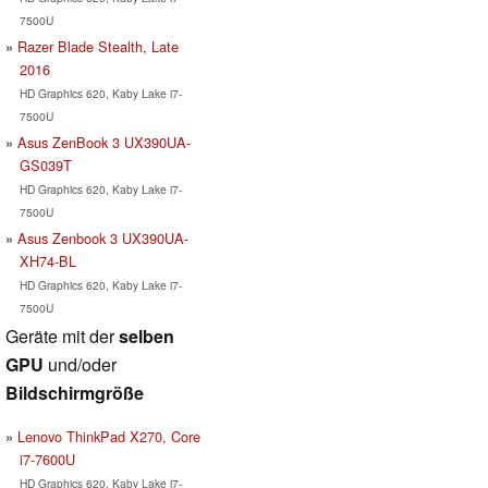
7500U
Razer Blade Stealth, Late
2016
HD Graphics 620, Kaby Lake i7-
7500U
Asus ZenBook 3 UX390UA-
GS039T
HD Graphics 620, Kaby Lake i7-
7500U
Asus Zenbook 3 UX390UA-
XH74-BL
HD Graphics 620, Kaby Lake i7-
7500U
Geräte mit der
selben
GPU
und/oder
Bildschirmgröße
Lenovo ThinkPad X270, Core
i7-7600U
HD Graphics 620, Kaby Lake i7-