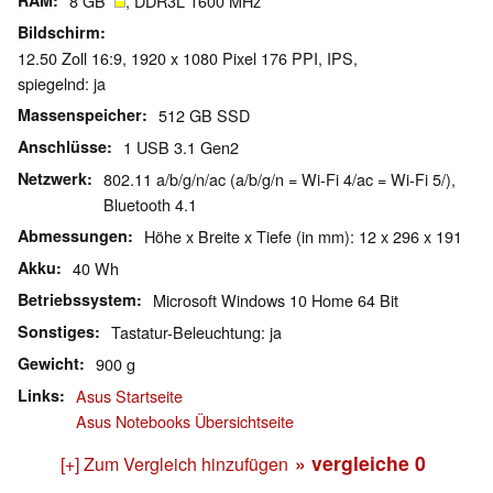
RAM
8 GB
, DDR3L 1600 MHz
Bildschirm
12.50 Zoll 16:9, 1920 x 1080 Pixel 176 PPI, IPS,
spiegelnd: ja
Massenspeicher
512 GB SSD
Anschlüsse
1 USB 3.1 Gen2
Netzwerk
802.11 a/b/g/n/ac (a/b/g/n = Wi-Fi 4/ac = Wi-Fi 5/),
Bluetooth 4.1
Abmessungen
Höhe x Breite x Tiefe (in mm): 12 x 296 x 191
Akku
40 Wh
Betriebssystem
Microsoft Windows 10 Home 64 Bit
Sonstiges
Tastatur-Beleuchtung: ja
Gewicht
900 g
Links
Asus Startseite
Asus Notebooks Übersichtseite
» vergleiche
0
[+] Zum Vergleich hinzufügen