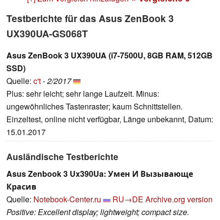
Testberichte für das Asus ZenBook 3
UX390UA-GS068T
Asus ZenBook 3 UX390UA (i7-7500U, 8GB RAM, 512GB
SSD)
Quelle:
c't
-
2/2017
Plus: sehr leicht; sehr lange Laufzeit. Minus:
ungewöhnliches Tastenraster; kaum Schnittstellen.
Einzeltest, online nicht verfügbar, Länge unbekannt, Datum:
15.01.2017
Ausländische Testberichte
Asus Zenbook 3 Ux390Ua: Умен И Вызывающе
Красив
Quelle:
Notebook-Center.ru
RU→DE
Archive.org version
Positive: Excellent display; lightweight; compact size.