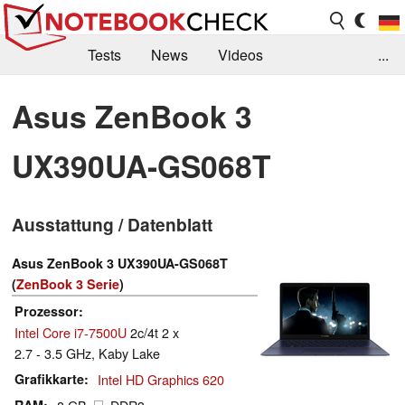
Tests
News
Videos
...
Benchmarks & Tech
Externe Tests
Asus ZenBook 3
Kaufberatung
Deals
Suche
Jobs
UX390UA-GS068T
Forum
Ausstattung / Datenblatt
Asus ZenBook 3 UX390UA-GS068T
(
ZenBook 3 Serie
)
Prozessor
Intel Core i7-7500U
2c/4t 2 x
2.7 - 3.5 GHz, Kaby Lake
Grafikkarte
Intel HD Graphics 620