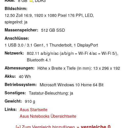
RAM
8 GB
, DDR3
Bildschirm
12.50 Zoll 16:9, 1920 x 1080 Pixel 176 PPI, LED,
spiegelnd: ja
Massenspeicher
512 GB SSD
Anschlüsse
1 USB 3.0 / 3.1 Gen1, 1 Thunderbolt, 1 DisplayPort
Netzwerk
802.11 a/b/g/n/ac (a/b/g/n = Wi-Fi 4/ac = Wi-Fi 5/),
Bluetooth 4.1
Abmessungen
Höhe x Breite x Tiefe (in mm): 13 x 296 x 192
Akku
40 Wh
Betriebssystem
Microsoft Windows 10 Home 64 Bit
Sonstiges
Tastatur-Beleuchtung: ja
Gewicht
910 g
Links
Asus Startseite
Asus Notebooks Übersichtseite
» vergleiche
0
[+] Zum Vergleich hinzufügen