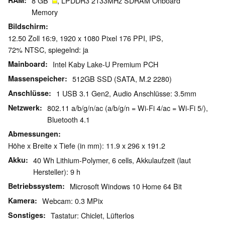
RAM
8 GB
, LPDDR3 2133MHz SDRAM Onboard
Memory
Bildschirm
12.50 Zoll 16:9, 1920 x 1080 Pixel 176 PPI, IPS,
72% NTSC, spiegelnd: ja
Mainboard
Intel Kaby Lake-U Premium PCH
Massenspeicher
512GB SSD (SATA, M.2 2280)
Anschlüsse
1 USB 3.1 Gen2, Audio Anschlüsse: 3.5mm
Netzwerk
802.11 a/b/g/n/ac (a/b/g/n = Wi-Fi 4/ac = Wi-Fi 5/),
Bluetooth 4.1
Abmessungen
Höhe x Breite x Tiefe (in mm): 11.9 x 296 x 191.2
Akku
40 Wh Lithium-Polymer, 6 cells, Akkulaufzeit (laut
Hersteller): 9 h
Betriebssystem
Microsoft Windows 10 Home 64 Bit
Kamera
Webcam: 0.3 MPix
Sonstiges
Tastatur: Chiclet, Lüfterlos