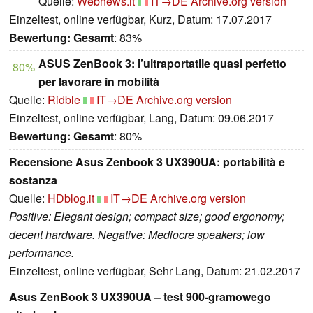
Quelle:
Webnews.it
IT→DE
Archive.org version
Einzeltest, online verfügbar, Kurz, Datum: 17.07.2017
Bewertung:
Gesamt
: 83%
ASUS ZenBook 3: l’ultraportatile quasi perfetto
80%
per lavorare in mobilità
Quelle:
Ridble
IT→DE
Archive.org version
Einzeltest, online verfügbar, Lang, Datum: 09.06.2017
Bewertung:
Gesamt
: 80%
Recensione Asus Zenbook 3 UX390UA: portabilità e
sostanza
Quelle:
HDblog.it
IT→DE
Archive.org version
Positive: Elegant design; compact size; good ergonomy;
decent hardware. Negative: Mediocre speakers; low
performance.
Einzeltest, online verfügbar, Sehr Lang, Datum: 21.02.2017
Asus ZenBook 3 UX390UA – test 900-gramowego