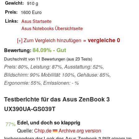
Gewicht
910 g
Preis
1600 Euro
Links
Asus Startseite
Asus Notebooks Übersichtseite
» vergleiche
0
[+] Zum Vergleich hinzufügen
84.09%
- Gut
Bewertung:
Durchschnitt von
11
Bewertungen (aus
23
Tests)
Preis: 80%, Leistung: 87%, Ausstattung: 52%,
Bildschirm: 90% Mobilität: 100%, Gehäuse: 85%,
Ergonomie: 55%, Emissionen: - %
Testberichte für das Asus ZenBook 3
UX390UA-GS039T
Edel, und doch so klapprig
77%
Quelle:
Chip.de
Archive.org version
Insbesondere der Look des Asus Zenbook 3 fällt einem im