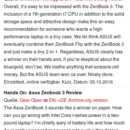
Overall, it’s easy to be impressed with the ZenBook 3. The
inclusion of a 7th generation i7 CPU in addition to the solid
storage specs and attractive design make this an easy
recommendation for someone who wants a high
performance laptop in a tiny case. We do think ASUS will
eventually combine their ZenBook Flip with the ZenBook 3
and just make a tiny 2-in-1. Regardless, ASUS clearly has
a winner on their hands and, if you’re skeptical about the
blue/gold, don’t be. We loathe anything that screams old
money. But the ASUS team won us over. Nicely done.
Einzeltest, online verfügbar, Kurz, Datum: 05.10.2016
Hands On: Asus Zenbook 3 Review
Quelle:
Gear Open
EN→DE
Archive.org version
The Asus ZenBook 3 sounds like a winner on paper. How
can you go wrong with Intel Core I-series power in a two-
pound laptop? I’m chiefly wary of battery life and how much