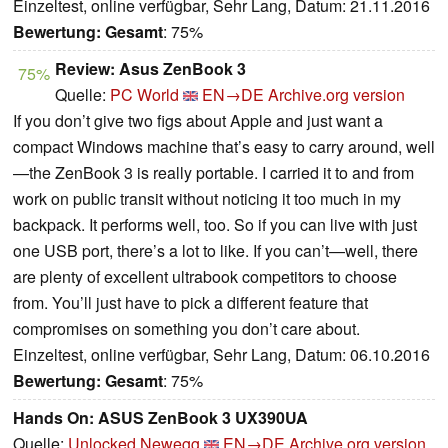
Einzeltest, online verfügbar, Sehr Lang, Datum: 21.11.2016
Bewertung:
Gesamt
: 75%
Review: Asus ZenBook 3
75%
Quelle:
PC World
EN→DE
Archive.org version
If you don’t give two figs about Apple and just want a
compact Windows machine that’s easy to carry around, well
—the ZenBook 3 is really portable. I carried it to and from
work on public transit without noticing it too much in my
backpack. It performs well, too. So if you can live with just
one USB port, there’s a lot to like. If you can’t—well, there
are plenty of excellent ultrabook competitors to choose
from. You’ll just have to pick a different feature that
compromises on something you don’t care about.
Einzeltest, online verfügbar, Sehr Lang, Datum: 06.10.2016
Bewertung:
Gesamt
: 75%
Hands On: ASUS ZenBook 3 UX390UA
Quelle:
Unlocked Newegg
EN→DE
Archive.org version