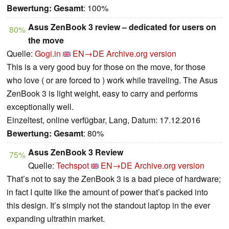
Bewertung:
Gesamt
: 100%
Asus ZenBook 3 review – dedicated for users on
80%
the move
Quelle:
Gogi.in
EN→DE
Archive.org version
This is a very good buy for those on the move, for those
who love ( or are forced to ) work while traveling. The Asus
ZenBook 3 is light weight, easy to carry and performs
exceptionally well.
Einzeltest, online verfügbar, Lang, Datum: 17.12.2016
Bewertung:
Gesamt
: 80%
Asus ZenBook 3 Review
75%
Quelle:
Techspot
EN→DE
Archive.org version
That’s not to say the ZenBook 3 is a bad piece of hardware;
in fact I quite like the amount of power that’s packed into
this design. It’s simply not the standout laptop in the ever
expanding ultrathin market.