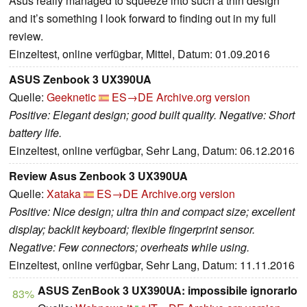
Asus really managed to squeeze into such a thin design
and it’s something I look forward to finding out in my full
review.
Einzeltest, online verfügbar, Mittel, Datum: 01.09.2016
ASUS Zenbook 3 UX390UA
Quelle:
Geeknetic
ES→DE
Archive.org version
Positive: Elegant design; good built quality. Negative: Short
battery life.
Einzeltest, online verfügbar, Sehr Lang, Datum: 06.12.2016
Review Asus Zenbook 3 UX390UA
Quelle:
Xataka
ES→DE
Archive.org version
Positive: Nice design; ultra thin and compact size; excellent
display; backlit keyboard; flexible fingerprint sensor.
Negative: Few connectors; overheats while using.
Einzeltest, online verfügbar, Sehr Lang, Datum: 11.11.2016
ASUS ZenBook 3 UX390UA: impossibile ignorarlo
83%