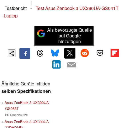
|
Testbericht
•
Test Asus Zenbook 3 UX390UA-GS041T
Laptop
Als bevorzugte Quelle
auf Google
hinzufügen
Ähnliche Geräte mit den
selben Spezifikationen
Asus ZenBook 3 UX390UA-
GS068T
HD Graphics 620
Asus ZenBook 3 UX390UA-
77DHDAB1