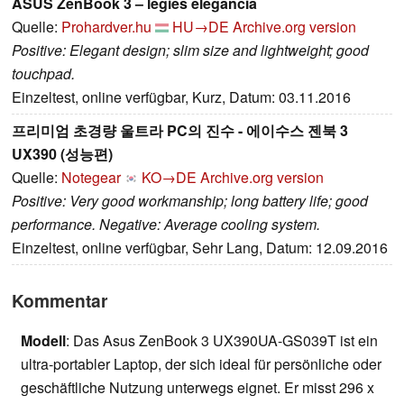
ASUS ZenBook 3 – légies elegancia
Quelle:
Prohardver.hu
HU→DE
Archive.org version
Positive: Elegant design; slim size and lightweight; good
touchpad.
Einzeltest, online verfügbar, Kurz, Datum: 03.11.2016
프리미엄 초경량 울트라 PC의 진수 - 에이수스 젠북 3
UX390 (성능편)
Quelle:
Notegear
KO→DE
Archive.org version
Positive: Very good workmanship; long battery life; good
performance. Negative: Average cooling system.
Einzeltest, online verfügbar, Sehr Lang, Datum: 12.09.2016
Kommentar
Modell
: Das Asus ZenBook 3 UX390UA-GS039T ist ein
ultra-portabler Laptop, der sich ideal für persönliche oder
geschäftliche Nutzung unterwegs eignet. Er misst 296 x