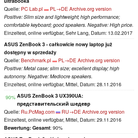
ultrabooka
Quelle:
PC Lab.pl
PL→DE
Archive.org version
Positive: Slim size and lightweight; high performance;
comfortable keyboard; good speakers. Negative: High price.
Einzeltest, online verfügbar, Sehr Lang, Datum: 13.02.2017
ASUS ZenBook 3 - całkowicie nowy laptop już
dostępny w sprzedaży
Quelle:
Benchmark.pl
PL→DE
Archive.org version
Positive: Metal case; slim size; excellent display; high
autonomy. Negative: Mediocre speakers.
Einzeltest, online verfügbar, Mittel, Datum: 28.11.2016
ASUS ZenBook 3 UX390UA:
90%
представительский шедевр
Quelle:
Ru.PcMag.com
RU→DE
Archive.org version
Einzeltest, online verfügbar, Mittel, Datum: 29.11.2016
Bewertung:
Gesamt
: 90%