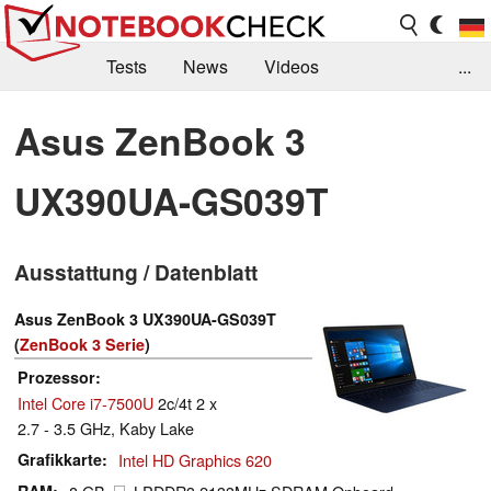
Tests
News
Videos
...
Benchmarks & Tech
Externe Tests
Asus ZenBook 3
Kaufberatung
Deals
Suche
Jobs
UX390UA-GS039T
Forum
Ausstattung / Datenblatt
Asus ZenBook 3 UX390UA-GS039T
(
ZenBook 3 Serie
)
Prozessor
Intel Core i7-7500U
2c/4t 2 x
2.7 - 3.5 GHz, Kaby Lake
Grafikkarte
Intel HD Graphics 620