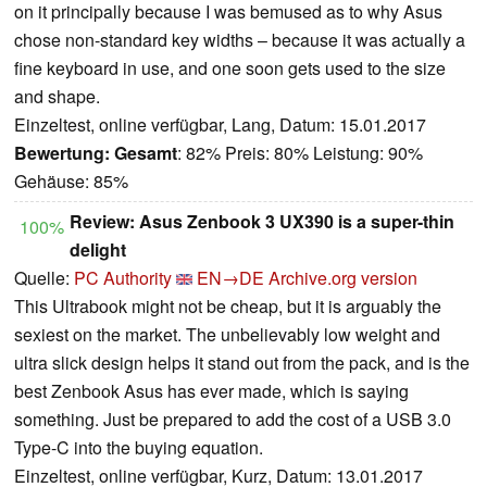
on it principally because I was bemused as to why Asus
chose non-standard key widths – because it was actually a
fine keyboard in use, and one soon gets used to the size
and shape.
Einzeltest, online verfügbar, Lang, Datum: 15.01.2017
Bewertung:
Gesamt
: 82% Preis: 80% Leistung: 90%
Gehäuse: 85%
Review: Asus Zenbook 3 UX390 is a super-thin
100%
delight
Quelle:
PC Authority
EN→DE
Archive.org version
This Ultrabook might not be cheap, but it is arguably the
sexiest on the market. The unbelievably low weight and
ultra slick design helps it stand out from the pack, and is the
best Zenbook Asus has ever made, which is saying
something. Just be prepared to add the cost of a USB 3.0
Type-C into the buying equation.
Einzeltest, online verfügbar, Kurz, Datum: 13.01.2017