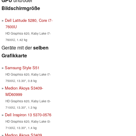
GPU
und/oder
Bildschirmgröße
Dell Latitude 5280, Core i7-
7600U
HD Graphics 620, Kaby Lake i7-
7600U, 1.42 kg
Geräte mit der
selben
Grafikkarte
Samsung Style S51
HD Graphics 620, Kaby Lake i7-
7500U, 13.30", 0.8 kg
Medion Akoya S3409-
MD60999
HD Graphics 620, Kaby Lake i3-
7100U, 13.30", 1.3 kg
Dell Inspiron 13 5370-0576
HD Graphics 620, Kaby Lake i3-
7130U, 13.30", 1.4 kg
Medion Akoya S3409