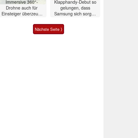
Immersive 360°-
Klapphandy-Debut so
Drohne auch für
gelungen, dass
Einsteiger überzeugt
Samsung sich sorgen
mit Einschränkungen
muss? – Razr Fold
Smartphone im Test
Nächste Seite ⟩