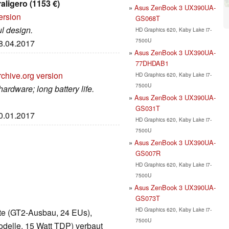
aligero (1153 €)
Asus ZenBook 3 UX390UA-
ersion
GS068T
ul design.
HD Graphics 620, Kaby Lake i7-
7500U
18.04.2017
Asus ZenBook 3 UX390UA-
77DHDAB1
rchive.org version
HD Graphics 620, Kaby Lake i7-
7500U
hardware; long battery life.
Asus ZenBook 3 UX390UA-
GS031T
10.01.2017
HD Graphics 620, Kaby Lake i7-
7500U
Asus ZenBook 3 UX390UA-
GS007R
HD Graphics 620, Kaby Lake i7-
7500U
Asus ZenBook 3 UX390UA-
GS073T
HD Graphics 620, Kaby Lake i7-
arte (GT2-Ausbau, 24 EUs),
7500U
delle, 15 Watt TDP) verbaut