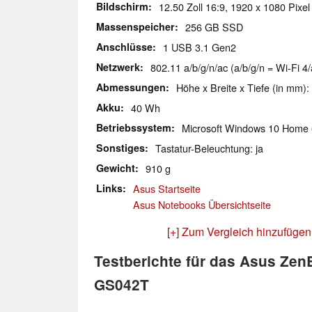
Bildschirm
12.50 Zoll 16:9, 1920 x 1080 Pixel
Massenspeicher
256 GB SSD
Anschlüsse
1 USB 3.1 Gen2
Netzwerk
802.11 a/b/g/n/ac (a/b/g/n = Wi-Fi 4/
Abmessungen
Höhe x Breite x Tiefe (in mm):
Akku
40 Wh
Betriebssystem
Microsoft Windows 10 Home 
Sonstiges
Tastatur-Beleuchtung: ja
Gewicht
910 g
Links
Asus Startseite
Asus Notebooks Übersichtseite
[+] Zum Vergleich hinzufügen
Testberichte für das Asus Ze
GS042T