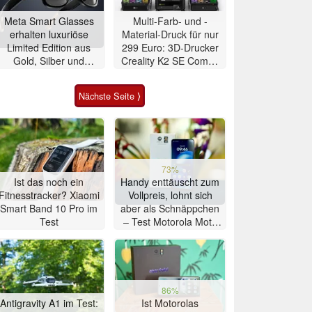
Meta Smart Glasses
Multi-Farb- und -
erhalten luxuriöse
Material-Druck für nur
Limited Edition aus
299 Euro: 3D-Drucker
Gold, Silber und
Creality K2 SE Combo
Alligator-Leder
zum
Schnäppchenpreis
Nächste Seite ⟩
73%
Ist das noch ein
Handy enttäuscht zum
Fitnesstracker? Xiaomi
Vollpreis, lohnt sich
Smart Band 10 Pro im
aber als Schnäppchen
Test
– Test Motorola Moto
G47 Smartphone
86%
Antigravity A1 im Test:
Ist Motorolas