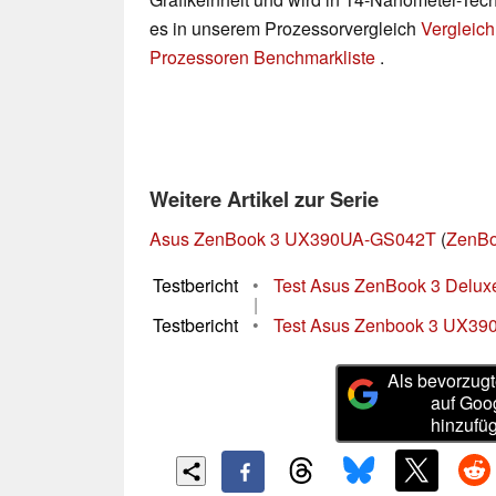
es in unserem Prozessorvergleich
Vergleich
Prozessoren Benchmarkliste
.
Weitere Artikel zur Serie
Asus ZenBook 3 UX390UA-GS042T
(
ZenBo
Testbericht
•
Test Asus ZenBook 3 Delux
|
Testbericht
•
Test Asus Zenbook 3 UX39
Als bevorzugt
auf Goo
hinzufü