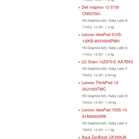
Dell Inspiron 13 5730
CN537001
HD Graphics 620, Kaby Lake i3-
7130U, 13.30", 1.4 kg
Lenovo IdeaPad 510S-
13IKB-80V0005PMH
HD Graphics 620, Kaby Lake i3-
7100U, 13.30", 1.5 kg
LG Gram 13Z970-E.AA7BA3
HD Graphics 620, Kaby Lake i7-
7500U, 13.30", 0.84 kg
Lenovo ThinkPad 13-
20J1003TMC
HD Graphics 620, Kaby Lake i5-
7200U, 13.30", 1.44 kg
Lenovo IdeaPad 720S-13-
81A8000SRK
HD Graphics 620, Kaby Lake i7-
7500U, 13.30", 1.1 kg
Asus ZenBook UX330UA-