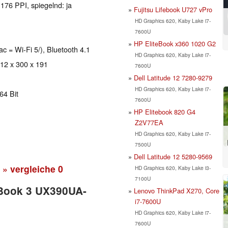
 176 PPI, spiegelnd: ja
Fujitsu Lifebook U727 vPro
HD Graphics 620, Kaby Lake i7-
7600U
HP EliteBook x360 1020 G2
ac = Wi-Fi 5/), Bluetooth 4.1
HD Graphics 620, Kaby Lake i7-
 12 x 300 x 191
7600U
Dell Latitude 12 7280-9279
HD Graphics 620, Kaby Lake i7-
64 Bit
7600U
HP Elitebook 820 G4
Z2V77EA
HD Graphics 620, Kaby Lake i7-
7500U
Dell Latitude 12 5280-9569
» vergleiche
0
HD Graphics 620, Kaby Lake i3-
7100U
nBook 3 UX390UA-
Lenovo ThinkPad X270, Core
i7-7600U
HD Graphics 620, Kaby Lake i7-
7600U