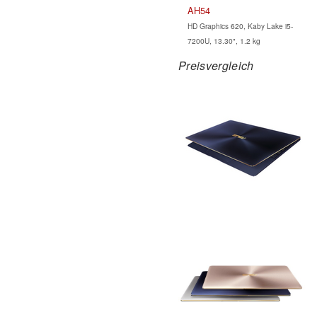
AH54
HD Graphics 620, Kaby Lake i5-
7200U, 13.30", 1.2 kg
Preisvergleich