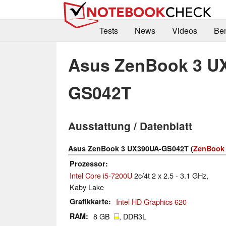
Tests
News
Videos
Be
Asus ZenBook 3 U
GS042T
Ausstattung / Datenblatt
Asus ZenBook 3 UX390UA-GS042T (
ZenBook 
Prozessor
Intel Core i5-7200U
2c/4t 2 x 2.5 - 3.1 GHz,
Kaby Lake
Grafikkarte
Intel HD Graphics 620
RAM
8 GB
, DDR3L