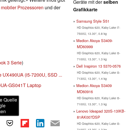
Geräte mit der
selben
 mobiler Prozessoren
und der
Grafikkarte
Samsung Style S51
HD Graphics 620, Kaby Lake i7-
7500U, 13.30", 0.8 kg
Medion Akoya S3409-
MD60999
HD Graphics 620, Kaby Lake i3-
7100U, 13.30", 1.3 kg
ok 3 Serie
)
Dell Inspiron 13 5370-0576
HD Graphics 620, Kaby Lake i3-
e UX490UA (i5-7200U, SSD ...
7130U, 13.30", 1.4 kg
0UA-GS041T Laptop
Medion Akoya S3409
MD60916
HD Graphics 620, Kaby Lake i3-
e Quelle
7100U, 13.30", 1.3 kg
gle
gen
Lenovo Ideapad 320S-13IKB-
81AK007DSP
HD Graphics 620, Kaby Lake i3-
7100U, 13.30", 1.2 kg