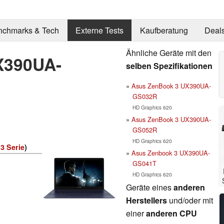
nchmarks & Tech
Externe Tests
Kaufberatung
Deal
Ähnliche Geräte mit den
X390UA-
selben Spezifikationen
Asus ZenBook 3 UX390UA-
GS032R
HD Graphics 620
Asus ZenBook 3 UX390UA-
GS052R
HD Graphics 620
3 Serie
)
Asus Zenbook 3 UX390UA-
GS041T
HD Graphics 620
Geräte eines
anderen
Herstellers
und/oder mit
einer
anderen CPU