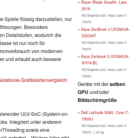
Razer Blade Stealth, Late
2016
HD Graphics 620, Kaby Lake i7-
 Spiele flüssig darzustellen, nur
7500U
Auflösungen. Besonders
Asus ZenBook 3 UX390UA-
en Detailstufen, wodurch die
GS039T
lasse ist nur noch für
HD Graphics 620, Kaby Lake i7-
7500U
Stromverbrauch von modernen
Asus Zenbook 3 UX390UA-
nger und erlaubt auch bessere
XH74-BL
HD Graphics 620, Kaby Lake i7-
7500U
Notebook-Grafikkartenvergleich
Geräte mit der
selben
GPU
und/oder
Bildschirmgröße
Dell Latitude 5280, Core i7-
asierender ULV-SoC (System-on-
7600U
ks. Integriert unter anderem
HD Graphics 620, Kaby Lake i7-
erThreading sowie eine
7600U, 1.42 kg
ik gefertigt.» Weitere Infos gibt