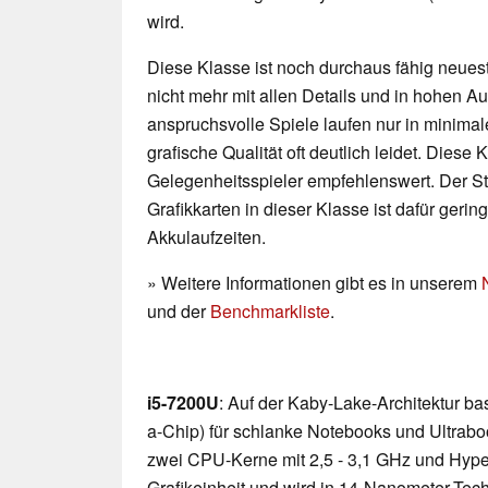
wird.
Diese Klasse ist noch durchaus fähig neueste
nicht mehr mit allen Details und in hohen 
anspruchsvolle Spiele laufen nur in minimal
grafische Qualität oft deutlich leidet. Diese K
Gelegenheitsspieler empfehlenswert. Der 
Grafikkarten in dieser Klasse ist dafür geri
Akkulaufzeiten.
» Weitere Informationen gibt es in unserem
und der
Benchmarkliste
.
i5-7200U
: Auf der Kaby-Lake-Architektur b
a-Chip) für schlanke Notebooks und Ultraboo
zwei CPU-Kerne mit 2,5 - 3,1 GHz und Hyp
Grafikeinheit und wird in 14-Nanometer-Techn