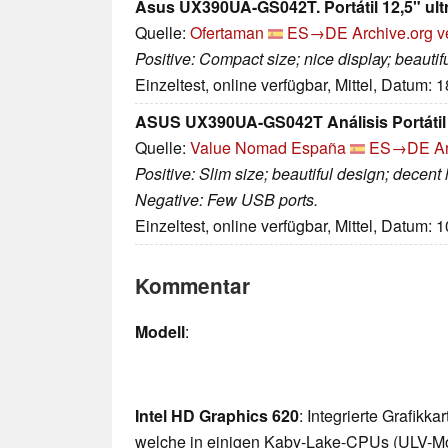
Asus UX390UA-GS042T. Portátil 12,5" ultr
Quelle:
Ofertaman
ES→DE
Archive.org v
Positive: Compact size; nice display; beautif
Einzeltest, online verfügbar, Mittel, Datum: 
ASUS UX390UA-GS042T Análisis Portátil
Quelle:
Value Nomad España
ES→DE
A
Positive: Slim size; beautiful design; decent 
Negative: Few USB ports.
Einzeltest, online verfügbar, Mittel, Datum: 
Kommentar
Modell
:
Intel HD Graphics 620
: Integrierte Grafikk
welche in einigen Kaby-Lake-CPUs (ULV-Mo