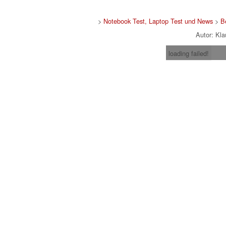
>
Notebook Test, Laptop Test und News
>
B
Autor: Kl
loading failed!