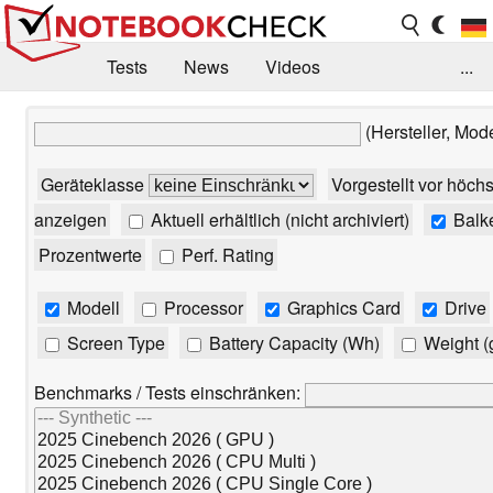
Tests
News
Videos
...
Benchmarks & Tech
Externe Tests
(Hersteller, Mod
Kaufberatung
Deals
Suche
Jobs
Geräteklasse
Vorgestellt vor höch
Forum
anzeigen
Aktuell erhältlich (nicht archiviert)
Balk
Prozentwerte
Perf. Rating
Modell
Processor
Graphics Card
Drive
Screen Type
Battery Capacity (Wh)
Weight (
Benchmarks / Tests einschränken: