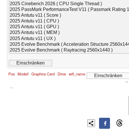
Pos
Modell
Graphics Card
Drive
wifi_name
(-)
Cns