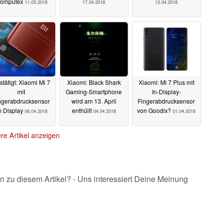
omputex
11.05.2018
17.04.2018
13.04.2018
stätigt: Xiaomi Mi 7
Xiaomi: Black Shark
Xiaomi: Mi 7 Plus mit
mit
Gaming-Smartphone
In-Display-
ngerabdrucksensor
wird am 13. April
Fingerabdrucksensor
m Display
enthüllt
von Goodix?
06.04.2018
04.04.2018
01.04.2018
re Artikel anzeigen
n zu diesem Artikel? - Uns interessiert Deine Meinung