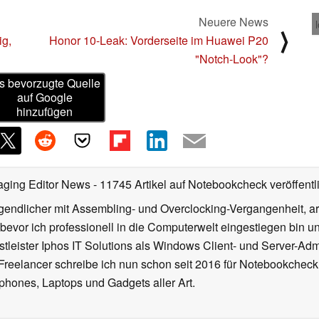
Neuere News
⟩
ig,
Honor 10-Leak: Vorderseite im Huawei P20
"Notch-Look"?
s bevorzugte Quelle
auf Google
hinzufügen
aging Editor News
- 11745 Artikel auf Notebookcheck veröffentl
gendlicher mit Assembling- und Overclocking-Vergangenheit, arb
 bevor ich professionell in die Computerwelt eingestiegen bin 
stleister Iphos IT Solutions als Windows Client- und Server-Ad
 Freelancer schreibe ich nun schon seit 2016 für Notebookcheck
phones, Laptops und Gadgets aller Art.