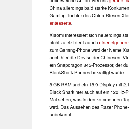
butterweiche Action. Bei uns
gerade ma
China allerdings bald starke Konkurre
Gaming-Tochter des China-Riesen Xiaomi
anteaserte
.
Xiaomi interessiert sich neuerdings sta
nicht zuletzt der Launch
einer eigenen
zum Gaming-Phone wird der Name Xiaomi 
auch hier die Devise der Chinesen: Viel
ein Snapdragon 845-Prozessor, der d
BlackShark-Phones bekräftigt wurde.
8 GB RAM und ein 18:9-Display mit 2.16
Black Shark hier auch auf ein 120Hz-Pa
Mal sehen, was in den kommenden Tag
wird. Das Aussehen des Razer Phone-Ko
unbekannt.