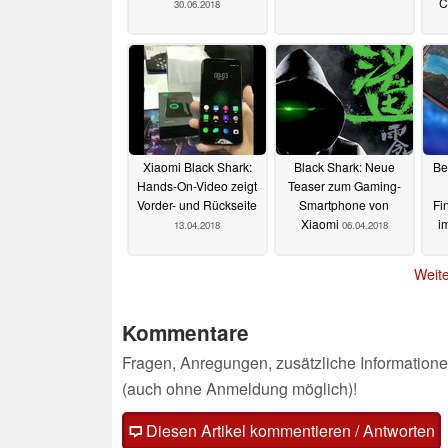
C
30.06.2018
Xiaomi Black Shark:
Black Shark: Neue
Be
Hands-On-Video zeigt
Teaser zum Gaming-
Vorder- und Rückseite
Smartphone von
Fi
Xiaomi
i
13.04.2018
06.04.2018
Weite
Kommentare
Fragen, Anregungen, zusätzliche Informatione
(auch ohne Anmeldung möglich)!
Diesen Artikel kommentieren / Antworten