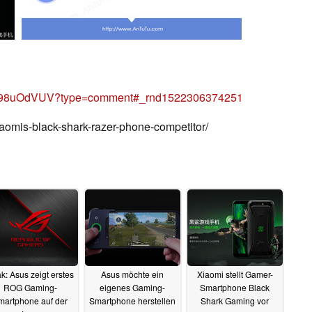
/G98uOdVUV?type=comment#_rnd1522306374251
iaomis-black-shark-razer-phone-competitor/
k: Asus zeigt erstes
Asus möchte ein
Xiaomi stellt Gamer-
ROG Gaming-
eigenes Gaming-
Smartphone Black
martphone auf der
Smartphone herstellen
Shark Gaming vor