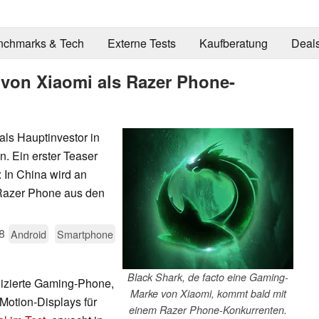
nchmarks & Tech
Externe Tests
Kaufberatung
Deal
von Xiaomi als Razer Phone-
als Hauptinvestor in
 Ein erster Teaser
 In China wird an
 Razer Phone aus den
8
Android
Smartphone
Black Shark, de facto eine Gaming-
dizierte Gaming-Phone,
Marke von Xiaomi, kommt bald mit
aMotion-Displays für
einem Razer Phone-Konkurrenten.