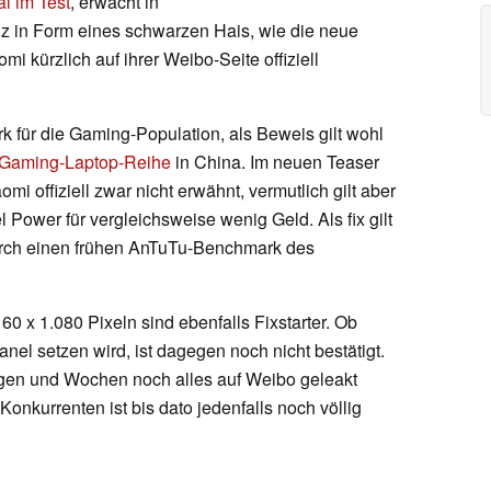
l im Test
, erwacht in
nz in Form eines schwarzen Hais, wie die neue
 kürzlich auf ihrer Weibo-Seite offiziell
rk für die Gaming-Population, als Beweis gilt wohl
 Gaming-Laptop-Reihe
in China. Im neuen Teaser
offiziell zwar nicht erwähnt, vermutlich gilt aber
 Power für vergleichsweise wenig Geld. Als fix gilt
urch einen frühen AnTuTu-Benchmark des
0 x 1.080 Pixeln sind ebenfalls Fixstarter. Ob
nel setzen wird, ist dagegen noch nicht bestätigt.
en und Wochen noch alles auf Weibo geleakt
nkurrenten ist bis dato jedenfalls noch völlig