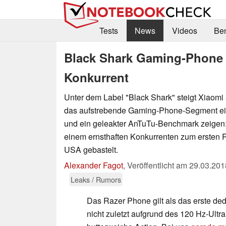
Tests
News
Videos
Be
Black Shark Gaming-Phone 
Konkurrent
Unter dem Label "Black Shark" steigt Xiaomi 
das aufstrebende Gaming-Phone-Segment ein.
und ein geleakter AnTuTu-Benchmark zeigen:
einem ernsthaften Konkurrenten zum ersten
USA gebastelt.
Alexander Fagot
,
Veröffentlicht am
29.03.201
Leaks / Rumors
Das Razer Phone gilt als das erste de
nicht zuletzt aufgrund des 120 Hz-Ultr