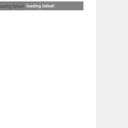
loading failed!
loading failed!