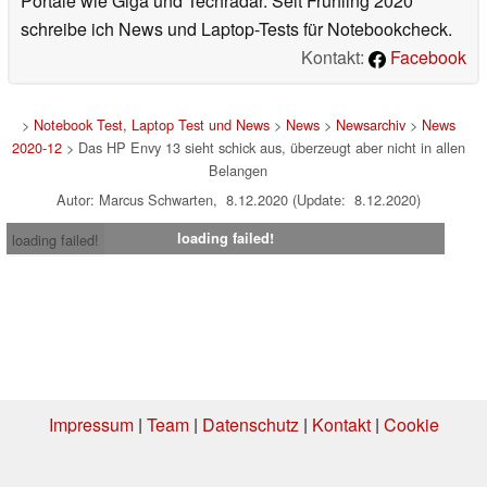
Portale wie Giga und Techradar. Seit Frühling 2020
schreibe ich News und Laptop-Tests für Notebookcheck.
Kontakt:
Facebook
>
Notebook Test, Laptop Test und News
>
News
>
Newsarchiv
>
News
2020-12
> Das HP Envy 13 sieht schick aus, überzeugt aber nicht in allen
Belangen
Autor: Marcus Schwarten, 8.12.2020 (Update: 8.12.2020)
loading failed!
loading failed!
Impressum
|
Team
|
Datenschutz
|
Kontakt
|
Cookie
Einstellungen
| 08.08.2026 08:45
* Beim Kauf über einen Affiliate-Link kann Notebookcheck eine Vergütung