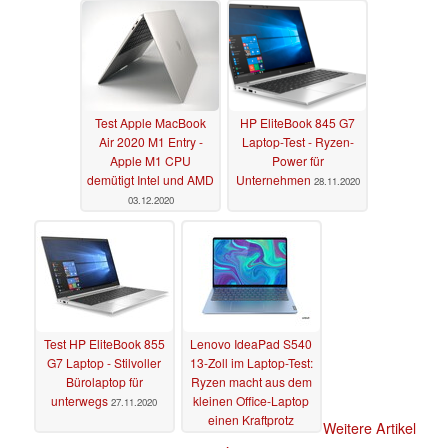
Test Apple MacBook
HP EliteBook 845 G7
Air 2020 M1 Entry -
Laptop-Test - Ryzen-
Apple M1 CPU
Power für
demütigt Intel und AMD
Unternehmen
28.11.2020
03.12.2020
Test HP EliteBook 855
Lenovo IdeaPad S540
G7 Laptop - Stilvoller
13-Zoll im Laptop-Test:
Bürolaptop für
Ryzen macht aus dem
unterwegs
kleinen Office-Laptop
27.11.2020
einen Kraftprotz
Weitere Artikel
24.11.2020