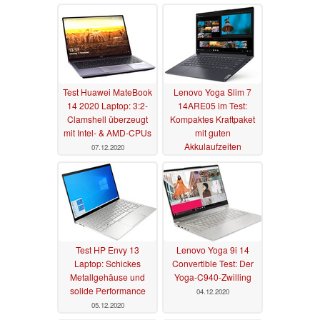
Test Huawei MateBook
Lenovo Yoga Slim 7
14 2020 Laptop: 3:2-
14ARE05 im Test:
Clamshell überzeugt
Kompaktes Kraftpaket
mit Intel- & AMD-CPUs
mit guten
Akkulaufzeiten
07.12.2020
06.12.2020
Test HP Envy 13
Lenovo Yoga 9i 14
Laptop: Schickes
Convertible Test: Der
Metallgehäuse und
Yoga-C940-Zwilling
solide Performance
04.12.2020
05.12.2020