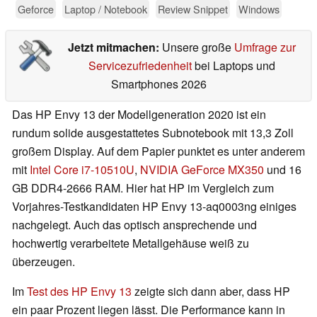
Geforce
Laptop / Notebook
Review Snippet
Windows
Jetzt mitmachen:
Unsere große
Umfrage zur
Servicezufriedenheit
bei Laptops und
Smartphones 2026
Das HP Envy 13 der Modellgeneration 2020 ist ein
rundum solide ausgestattetes Subnotebook mit 13,3 Zoll
großem Display. Auf dem Papier punktet es unter anderem
mit
Intel Core i7-10510U
,
NVIDIA GeForce MX350
und 16
GB DDR4-2666 RAM. Hier hat HP im Vergleich zum
Vorjahres-Testkandidaten HP Envy 13-aq0003ng einiges
nachgelegt. Auch das optisch ansprechende und
hochwertig verarbeitete Metallgehäuse weiß zu
überzeugen.
Im
Test des HP Envy 13
zeigte sich dann aber, dass HP
ein paar Prozent liegen lässt. Die Performance kann in