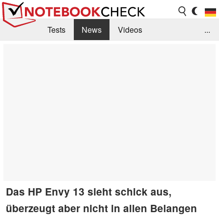
Tests
News
Videos
...
Benchmarks & Tech
Externe Tests
Kaufberatung
Deals
Suche
Jobs
Forum
Das HP Envy 13 sieht schick aus,
überzeugt aber nicht in allen Belangen