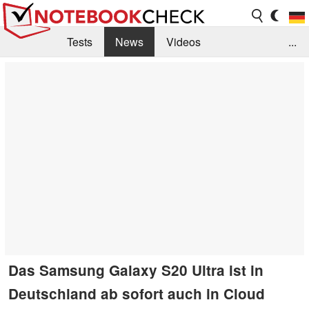
Tests
News
Videos
...
Benchmarks & Tech
Externe Tests
Kaufberatung
Deals
Suche
Jobs
Forum
Das Samsung Galaxy S20 Ultra ist in
Deutschland ab sofort auch in Cloud