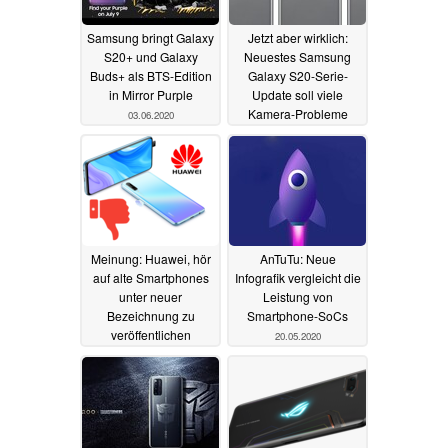
Samsung bringt Galaxy
Jetzt aber wirklich:
S20+ und Galaxy
Neuestes Samsung
Buds+ als BTS-Edition
Galaxy S20-Serie-
in Mirror Purple
Update soll viele
Kamera-Probleme
03.06.2020
beseitigen
22.05.2020
Meinung: Huawei, hör
AnTuTu: Neue
auf alte Smartphones
Infografik vergleicht die
unter neuer
Leistung von
Bezeichnung zu
Smartphone-SoCs
veröffentlichen
20.05.2020
21.05.2020