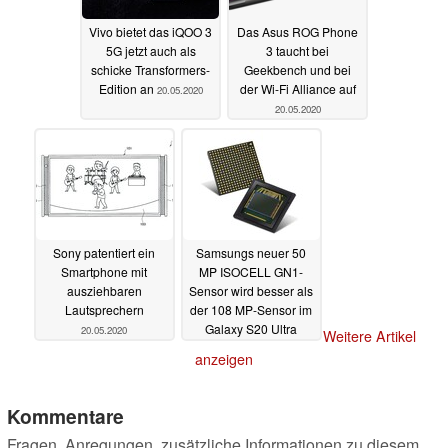
Vivo bietet das iQOO 3
Das Asus ROG Phone
5G jetzt auch als
3 taucht bei
schicke Transformers-
Geekbench und bei
Edition an
der Wi-Fi Alliance auf
20.05.2020
20.05.2020
Sony patentiert ein
Samsungs neuer 50
Smartphone mit
MP ISOCELL GN1-
ausziehbaren
Sensor wird besser als
Lautsprechern
der 108 MP-Sensor im
Galaxy S20 Ultra
20.05.2020
Weitere Artikel
19.05.2020
anzeigen
Kommentare
Fragen, Anregungen, zusätzliche Informationen zu diesem