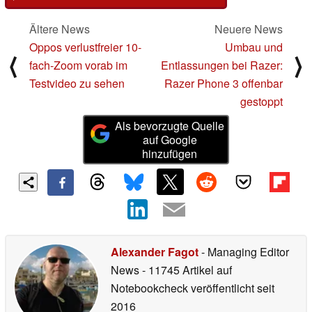
Ältere News
Neuere News
Oppos verlustfreier 10-
Umbau und
⟨
⟩
fach-Zoom vorab im
Entlassungen bei Razer:
Testvideo zu sehen
Razer Phone 3 offenbar
gestoppt
Als bevorzugte Quelle
auf Google
hinzufügen
Alexander Fagot
- Managing Editor
News
- 11745 Artikel auf
Notebookcheck veröffentlicht
seit
2016