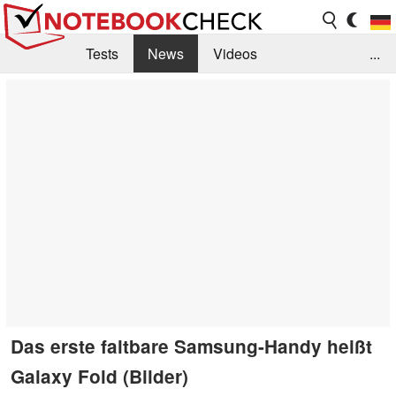
Tests
News
Videos
...
Benchmarks & Tech
Externe Tests
Kaufberatung
Deals
Suche
Jobs
Forum
Das erste faltbare Samsung-Handy heißt
Galaxy Fold (Bilder)