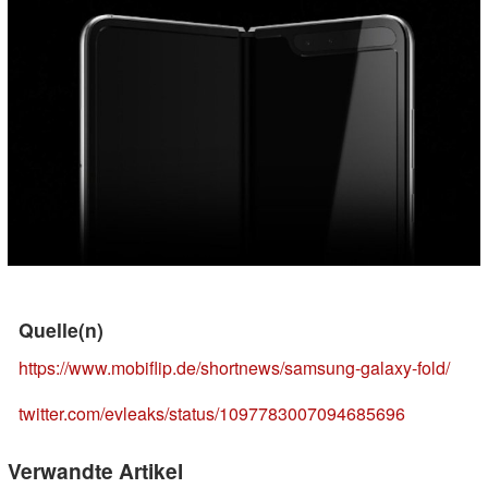
Quelle(n)
https://www.mobiflip.de/shortnews/samsung-galaxy-fold/
twitter.com/evleaks/status/1097783007094685696
Verwandte Artikel