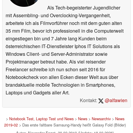
Als Tech-begeisterter Jugendlicher
mit Assembling- und Overclocking-Vergangenheit,
arbeitete ich als Filmvorführer noch mit dem guten alten
35 mm Film, bevor ich professionell in die Computerwelt
eingestiegen bin und 7 Jahre lang Kunden beim
österreichischen IT-Dienstleister Iphos IT Solutions als
Windows Client- und Server-Administrator sowie
Projektmanager betreut habe. Als viel reisender
Freelancer schreibe ich nun schon seit 2016 für
Notebookcheck von allen Ecken dieser Welt aus über
brandaktuelle mobile Technologien in Smartphones,
Laptops und Gadgets aller Art.
Kontakt:
@alfawien
>
Notebook Test, Laptop Test und News
>
News
>
Newsarchiv
>
News
2019-02
> Das erste faltbare Samsung-Handy heißt Galaxy Fold (Bilder)
Autor: Alexander Fagot, 20.02.2019 (Update: 18.02.2026)