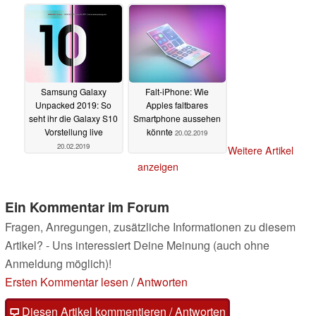
sowie Galaxy S10+
(Promo-Videos)
20.02.2019
Samsung Galaxy
Falt-iPhone: Wie
Unpacked 2019: So
Apples faltbares
seht ihr die Galaxy S10
Smartphone aussehen
Vorstellung live
könnte
20.02.2019
20.02.2019
Weitere Artikel
anzeigen
Ein Kommentar im Forum
Fragen, Anregungen, zusätzliche Informationen zu diesem
Artikel? - Uns interessiert Deine Meinung (auch ohne
Anmeldung möglich)!
Ersten Kommentar lesen
/
Antworten
Diesen Artikel kommentieren / Antworten