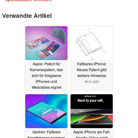
Verwandte Artikel
Apple: Patent für
Faltbares iPhone:
Kamerasystem, das
Neues Patent gibt
sich für biegsame
weitere Hinweise
iPhones und
09.07.2020
Wearables eignet
26.01.2021
Gartner: Faltbare
Apple iPhone als Falt-
Smartphones kommen
Handy: Video zeigt