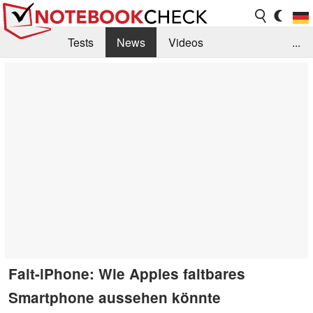
Tests
News
Videos
...
Benchmarks & Tech
Externe Tests
Kaufberatung
Deals
Suche
Jobs
Forum
Falt-iPhone: Wie Apples faltbares
Smartphone aussehen könnte