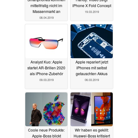
mittelfristig nicht im
iPhone X Fold Concept
Massenmarkt an
19.03.2019
08.04.2019
Analyst Kuo: Apple
Apple repariert jetzt
startet AR-Brillen 2020
iPhones mit selbst
als iPhone-Zubehör
getauschten Akkus
09.03.2019
06.03.2019
Coole neue Produkte:
Wir haben es gekillt:
Apple-Boss blickt
Huawei-Boss kritisiert