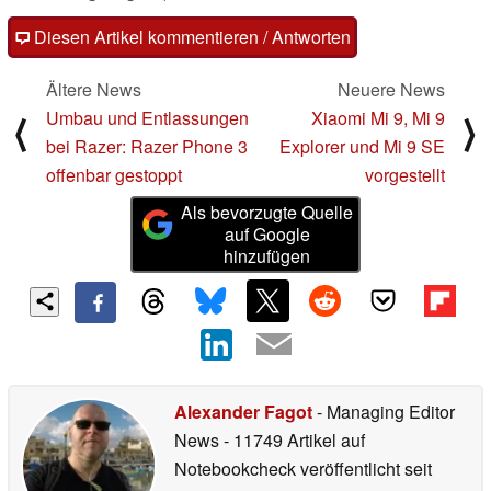
Diesen Artikel kommentieren / Antworten
Ältere News
Neuere News
Umbau und Entlassungen
Xiaomi Mi 9, Mi 9
⟨
⟩
bei Razer: Razer Phone 3
Explorer und Mi 9 SE
offenbar gestoppt
vorgestellt
Als bevorzugte Quelle
auf Google
hinzufügen
Alexander Fagot
- Managing Editor
News
- 11749 Artikel auf
Notebookcheck veröffentlicht
seit