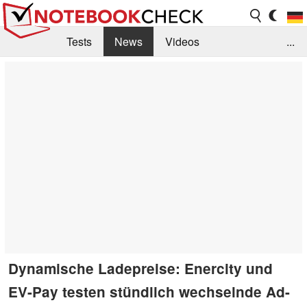
Tests
News
Videos
...
Benchmarks & Tech
Externe Tests
Kaufberatung
Deals
Suche
Jobs
Forum
Dynamische Ladepreise: Enercity und
EV-Pay testen stündlich wechselnde Ad-