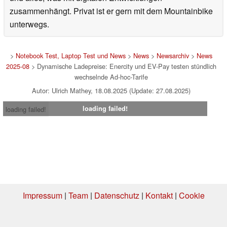
zusammenhängt. Privat ist er gern mit dem Mountainbike
unterwegs.
>
Notebook Test, Laptop Test und News
>
News
>
Newsarchiv
>
News
2025-08
> Dynamische Ladepreise: Enercity und EV-Pay testen stündlich
wechselnde Ad-hoc-Tarife
Autor: Ulrich Mathey, 18.08.2025 (Update: 27.08.2025)
loading failed!
loading failed!
Impressum
|
Team
|
Datenschutz
|
Kontakt
|
Cookie
Einstellungen
| 03.08.2026 13:52
* Beim Kauf über einen Affiliate-Link kann Notebookcheck eine Vergütung