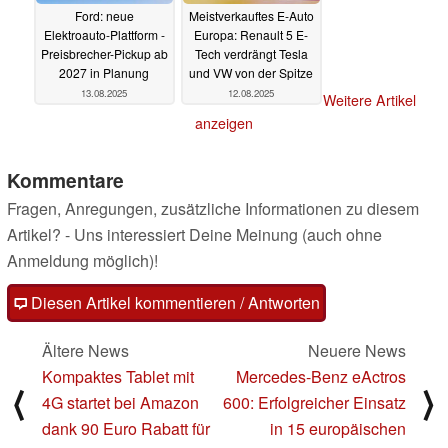
Ford: neue
Meistverkauftes E-Auto
Elektroauto-Plattform -
Europa: Renault 5 E-
Preisbrecher-Pickup ab
Tech verdrängt Tesla
2027 in Planung
und VW von der Spitze
13.08.2025
12.08.2025
Weitere Artikel
anzeigen
Kommentare
Fragen, Anregungen, zusätzliche Informationen zu diesem
Artikel? - Uns interessiert Deine Meinung (auch ohne
Anmeldung möglich)!
Diesen Artikel kommentieren / Antworten
Ältere News
Neuere News
Kompaktes Tablet mit
Mercedes-Benz eActros
⟨
⟩
4G startet bei Amazon
600: Erfolgreicher Einsatz
dank 90 Euro Rabatt für
in 15 europäischen