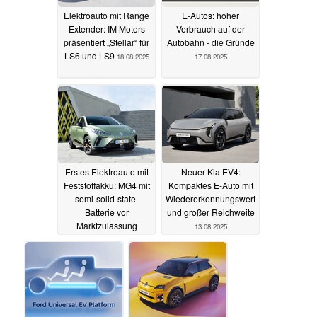
Elektroauto mit Range
E‑Autos: hoher
Extender: IM Motors
Verbrauch auf der
präsentiert „Stellar“ für
Autobahn - die Gründe
LS6 und LS9
18.08.2025
17.08.2025
Erstes Elektroauto mit
Neuer Kia EV4:
Feststoffakku: MG4 mit
Kompaktes E-Auto mit
semi-solid-state-
Wiedererkennungswert
Batterie vor
und großer Reichweite
Marktzulassung
13.08.2025
17.08.2025