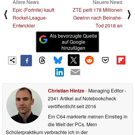
Ältere News
Neuere News
Epic (Fortnite) kauft
ZTE peilt 178 Millionen
⟨
⟩
Rocket-League-
Gewinn nach Beinahe-
Entwickler
Tod 2018 an
Als bevorzugte Quelle
auf Google
hinzufügen
Christian Hintze
- Managing Editor
-
2341 Artikel auf Notebookcheck
veröffentlicht
seit 2016
Ein C64 markierte meinen Einstieg in
die Welt der PCs. Mein
Schülerpraktikum verbrachte ich in der