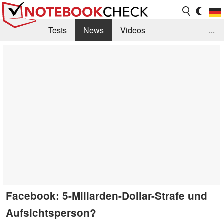
Tests
News
Videos
...
Benchmarks & Tech
Externe Tests
Kaufberatung
Deals
Suche
Jobs
Forum
Facebook: 5-Millarden-Dollar-Strafe und
Aufsichtsperson?