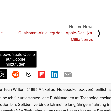
Neuere News
⟩
rt
Qualcomm-Aktie legt dank Apple-Deal $30
Milliarden zu
s bevorzugte Quelle
auf Google
hinzufügen
or Tech Writer
- 21995 Artikel auf Notebookcheck veröffentlicht
s
ibe ich für unterschiedliche Publikationen im Technologiesekt
oßen bin. Seitdem verbinde ich meine langjährige Erfahrung 
denschaft für Technologie, um unsere Leser über neue Entwick