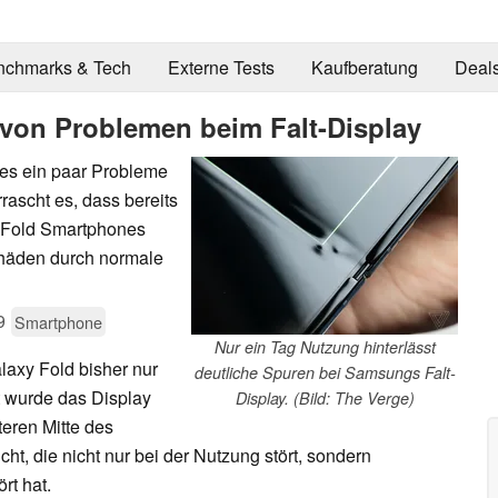
nchmarks & Tech
Externe Tests
Kaufberatung
Deal
 von Problemen beim Falt-Display
nes ein paar Probleme
ascht es, dass bereits
y Fold Smartphones
chäden durch normale
9
Smartphone
Nur ein Tag Nutzung hinterlässt
laxy Fold bisher nur
deutliche Spuren bei Samsungs Falt-
t wurde das Display
Display. (Bild: The Verge)
teren Mitte des
ht, die nicht nur bei der Nutzung stört, sondern
rt hat.