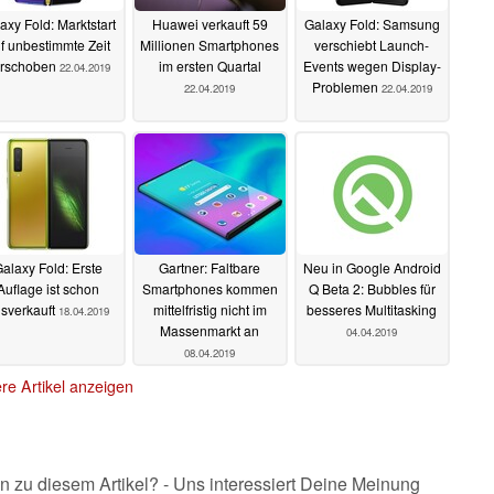
axy Fold: Marktstart
Huawei verkauft 59
Galaxy Fold: Samsung
f unbestimmte Zeit
Millionen Smartphones
verschiebt Launch-
rschoben
im ersten Quartal
Events wegen Display-
22.04.2019
Problemen
22.04.2019
22.04.2019
alaxy Fold: Erste
Gartner: Faltbare
Neu in Google Android
Auflage ist schon
Smartphones kommen
Q Beta 2: Bubbles für
sverkauft
mittelfristig nicht im
besseres Multitasking
18.04.2019
Massenmarkt an
04.04.2019
08.04.2019
re Artikel anzeigen
n zu diesem Artikel? - Uns interessiert Deine Meinung