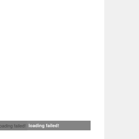
loading failed!
loading failed!