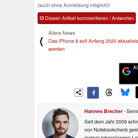
(auch ohne Anmeldung möglich)!
Diesen Artikel kommentieren / Antworten
Ältere News
⟨
Das iPhone 8 soll Anfang 2020 aktualisie
werden
Al
Hannes Brecher
- Seni
Seit dem Jahr 2009 schre
von Notebookcheck gest
meiner lebenslangen Lei