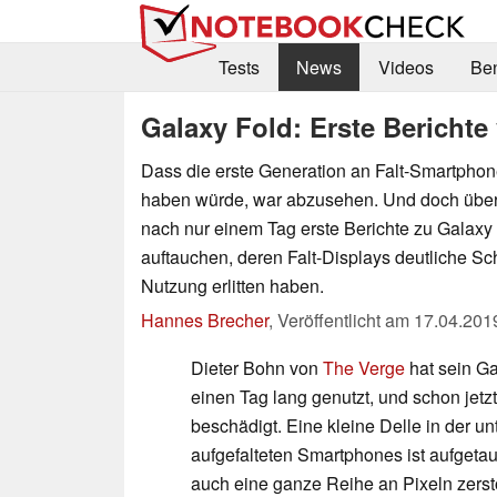
Tests
News
Videos
Be
Galaxy Fold: Erste Berichte
Dass die erste Generation an Falt-Smartpho
haben würde, war abzusehen. Und doch überr
nach nur einem Tag erste Berichte zu Galax
auftauchen, deren Falt-Displays deutliche S
Nutzung erlitten haben.
Hannes Brecher
,
Veröffentlicht am
17.04.201
Dieter Bohn von
The Verge
hat sein Ga
einen Tag lang genutzt, und schon jetz
beschädigt. Eine kleine Delle in der un
aufgefalteten Smartphones ist aufgetauc
auch eine ganze Reihe an Pixeln zerstö