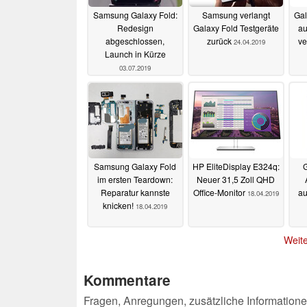
Samsung Galaxy Fold:
Samsung verlangt
Gal
Redesign
Galaxy Fold Testgeräte
au
abgeschlossen,
zurück
ve
24.04.2019
Launch in Kürze
03.07.2019
Samsung Galaxy Fold
HP EliteDisplay E324q:
G
im ersten Teardown:
Neuer 31,5 Zoll QHD
Reparatur kannste
Office-Monitor
au
18.04.2019
knicken!
18.04.2019
Weite
Kommentare
Fragen, Anregungen, zusätzliche Informatione