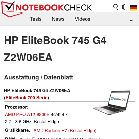
Tests
News
Videos
...
Benchmarks & Tech
Externe Tests
HP EliteBook 745 G4
Kaufberatung
Deals
Suche
Jobs
Z2W06EA
Forum
Ausstattung / Datenblatt
HP EliteBook 745 G4 Z2W06EA
(
EliteBook 700 Serie
)
Prozessor
AMD PRO A12-9800B
4c/4t 4 x
2.7 - 3.6 GHz, Bristol Ridge
Grafikkarte
AMD Radeon R7 (Bristol Ridge)