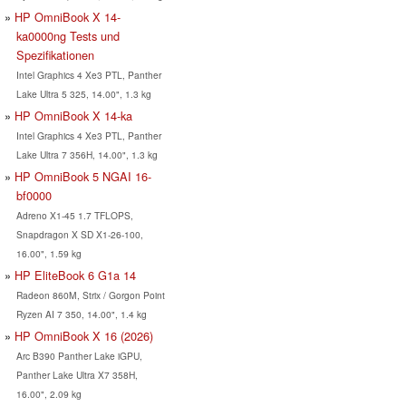
HP OmniBook X 14-
ka0000ng Tests und
Spezifikationen
Intel Graphics 4 Xe3 PTL, Panther
Lake Ultra 5 325, 14.00", 1.3 kg
HP OmniBook X 14-ka
Intel Graphics 4 Xe3 PTL, Panther
Lake Ultra 7 356H, 14.00", 1.3 kg
HP OmniBook 5 NGAI 16-
bf0000
Adreno X1-45 1.7 TFLOPS,
Snapdragon X SD X1-26-100,
16.00", 1.59 kg
HP EliteBook 6 G1a 14
Radeon 860M, Strix / Gorgon Point
Ryzen AI 7 350, 14.00", 1.4 kg
HP OmniBook X 16 (2026)
Arc B390 Panther Lake iGPU,
Panther Lake Ultra X7 358H,
16.00", 2.09 kg