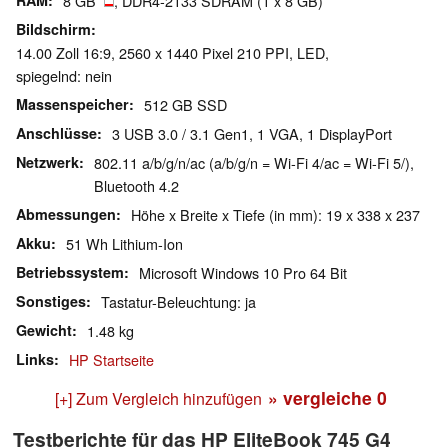
RAM
8 GB
, DDR4-2133 SDRAM (1 x 8 GB)
Bildschirm
14.00 Zoll 16:9, 2560 x 1440 Pixel 210 PPI, LED,
spiegelnd: nein
Massenspeicher
512 GB SSD
Anschlüsse
3 USB 3.0 / 3.1 Gen1, 1 VGA, 1 DisplayPort
Netzwerk
802.11 a/b/g/n/ac (a/b/g/n = Wi-Fi 4/ac = Wi-Fi 5/),
Bluetooth 4.2
Abmessungen
Höhe x Breite x Tiefe (in mm): 19 x 338 x 237
Akku
51 Wh Lithium-Ion
Betriebssystem
Microsoft Windows 10 Pro 64 Bit
Sonstiges
Tastatur-Beleuchtung: ja
Gewicht
1.48 kg
Links
HP Startseite
» vergleiche
0
[+] Zum Vergleich hinzufügen
Testberichte für das HP EliteBook 745 G4