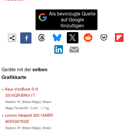
Als bevorzugte Quelle
auf Google
hinzufügen
Geräte mit der
selben
Grafikkarte
Asus VivoBook S15
S510QR-BR011T
Radeon R7 (Bristol Ridge), Bristol
Ridge FX-9800P, 15.60", 1.7 kg
Lenovo Ideapad 320-15ABR-
80XS007XGE
Radeon R7 (Bristol Ridge), Bristol