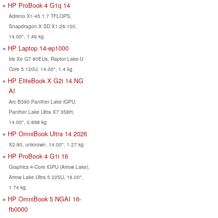
HP ProBook 4 G1q 14
Adreno X1-45 1.7 TFLOPS,
Snapdragon X SD X1-26-100,
14.00", 1.46 kg
HP Laptop 14-ep1000
Iris Xe G7 80EUs, Raptor Lake-U
Core 5 120U, 14.00", 1.4 kg
HP EliteBook X G2i 14 NG
AI
Arc B390 Panther Lake iGPU,
Panther Lake Ultra X7 358H,
14.00", 0.998 kg
HP OmniBook Ultra 14 2026
X2-90, unknown, 14.00", 1.27 kg
HP ProBook 4 G1i 16
Graphics 4-Core iGPU (Arrow Lake),
Arrow Lake Ultra 5 225U, 16.00",
1.74 kg
HP OmniBook 5 NGAI 16-
fb0000