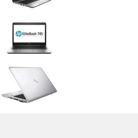
>
Notebook Test, Laptop Test und News
>
Externe Tests
>
HP
> HP
EliteBook 745 G4 Z2W06EA
Autor: Stefan Hinum, 10.05.2017 (Update: 10.05.2017)