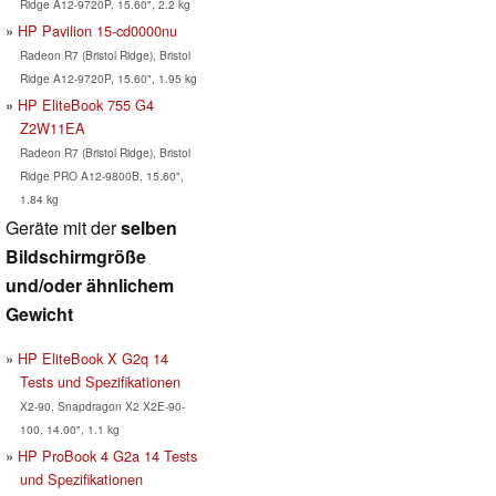
Ridge A12-9720P, 15.60", 2.2 kg
HP Pavilion 15-cd0000nu
Radeon R7 (Bristol Ridge), Bristol
Ridge A12-9720P, 15.60", 1.95 kg
HP EliteBook 755 G4
Z2W11EA
Radeon R7 (Bristol Ridge), Bristol
Ridge PRO A12-9800B, 15.60",
1.84 kg
Geräte mit der
selben
Bildschirmgröße
und/oder ähnlichem
Gewicht
HP EliteBook X G2q 14
Tests und Spezifikationen
X2-90, Snapdragon X2 X2E-90-
100, 14.00", 1.1 kg
HP ProBook 4 G2a 14 Tests
und Spezifikationen