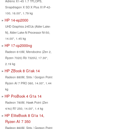
Adreno X1-45 1.7 TFLOPS,
Snapdragon X SD X Plus X1P-42-
100, 16.00", 1.79 kg
HP 14-ep2000
UHD Graphics 24EUs (Alder Lake-
N), Alder Lake-N Processor N150,
14.00", 1.45 kg
HP 17-cp2000ng
Radeon 610M, Mendocino (Zen 2,
Ryzen 7020) R3 7320U, 17.30",
2.19 kg
HP ZBook 8 G1ak 14
Radeon 880M, Strix / Gorgon Point
Ryzen AI 7 PRO 360, 14.00", 1.44
kg
HP ProBook 4 G1a 14
Radeon 780M, Hawk Point (Zen
4/4c) R7 250, 14.00", 1.4 kg
HP EliteBook 8 G1a 14,
Ryzen AI 7 350
Radeon 860M, Strix / Gorgon Point