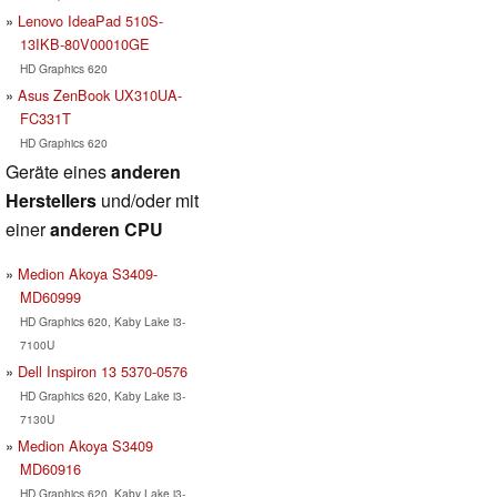
Lenovo IdeaPad 510S-
13IKB-80V00010GE
HD Graphics 620
Asus ZenBook UX310UA-
FC331T
HD Graphics 620
Geräte eines
anderen
Herstellers
und/oder mit
einer
anderen CPU
Medion Akoya S3409-
MD60999
HD Graphics 620, Kaby Lake i3-
7100U
Dell Inspiron 13 5370-0576
HD Graphics 620, Kaby Lake i3-
7130U
Medion Akoya S3409
MD60916
HD Graphics 620, Kaby Lake i3-