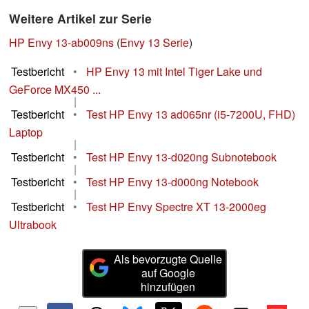
Weitere Artikel zur Serie
HP Envy 13-ab009ns
(
Envy 13 Serie
)
Testbericht
•
HP Envy 13 mit Intel Tiger Lake und
GeForce MX450 ...
|
Testbericht
•
Test HP Envy 13 ad065nr (i5-7200U, FHD)
Laptop
|
Testbericht
•
Test HP Envy 13-d020ng Subnotebook
|
Testbericht
•
Test HP Envy 13-d000ng Notebook
|
Testbericht
•
Test HP Envy Spectre XT 13-2000eg
Ultrabook
Als bevorzugte Quelle
auf Google
hinzufügen