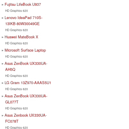
Fujitsu LifeBook U937
HD Graphics 620
Lenovo IdeaPad 710S-
13IKB-80W30049GE
HD Graphics 620
Huawei MateBook X
HD Graphics 620
Microsoft Surface Laptop
HD Graphics 620
Asus ZenBook UX330UA-
AH5Q
HD Graphics 620
LG Gram 13Z970-AAAS5U1
HD Graphics 620
Asus ZenBook UX330UA-
GL077T
HD Graphics 620
Asus Zenbook UX330UA-
FC078T
HD Graphics 620