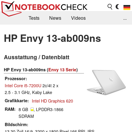
Tests
News
Videos
...
Benchmarks & Tech
Externe Tests
HP Envy 13-ab009ns
Kaufberatung
Deals
Suche
Jobs
Ausstattung / Datenblatt
Forum
HP Envy 13-ab009ns (
Envy 13 Serie
)
Prozessor
Intel Core i5-7200U
2c/4t 2 x
2.5 - 3.1 GHz, Kaby Lake
Grafikkarte
Intel HD Graphics 620
RAM
8 GB
, LPDDR3-1866
SDRAM
Bildschirm
13.30 Zoll 16:9, 3200 x 1800 Pixel 166 PPI, IPS,