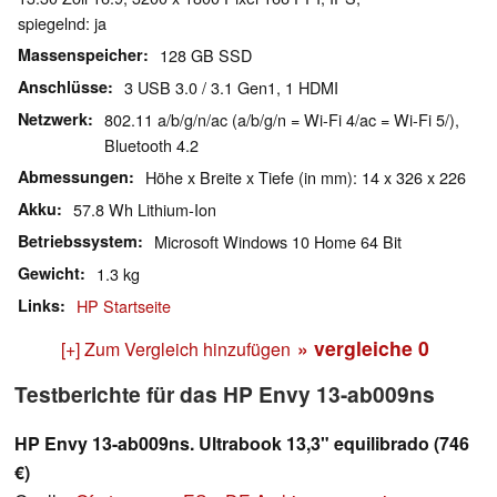
spiegelnd: ja
Massenspeicher
128 GB SSD
Anschlüsse
3 USB 3.0 / 3.1 Gen1, 1 HDMI
Netzwerk
802.11 a/b/g/n/ac (a/b/g/n = Wi-Fi 4/ac = Wi-Fi 5/),
Bluetooth 4.2
Abmessungen
Höhe x Breite x Tiefe (in mm): 14 x 326 x 226
Akku
57.8 Wh Lithium-Ion
Betriebssystem
Microsoft Windows 10 Home 64 Bit
Gewicht
1.3 kg
Links
HP Startseite
» vergleiche
0
[+] Zum Vergleich hinzufügen
Testberichte für das HP Envy 13-ab009ns
HP Envy 13-ab009ns. Ultrabook 13,3" equilibrado (746
€)