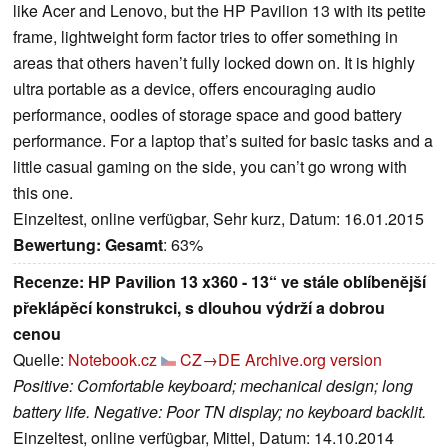
like Acer and Lenovo, but the HP Pavilion 13 with its petite
frame, lightweight form factor tries to offer something in
areas that others haven’t fully locked down on. It is highly
ultra portable as a device, offers encouraging audio
performance, oodles of storage space and good battery
performance. For a laptop that’s suited for basic tasks and a
little casual gaming on the side, you can’t go wrong with
this one.
Einzeltest, online verfügbar, Sehr kurz, Datum: 16.01.2015
Bewertung:
Gesamt
: 63%
Recenze: HP Pavilion 13 x360 - 13“ ve stále oblíbenější
překlápěcí konstrukci, s dlouhou výdrží a dobrou
cenou
Quelle:
Notebook.cz
CZ→DE
Archive.org version
Positive: Comfortable keyboard; mechanical design; long
battery life. Negative: Poor TN display; no keyboard backlit.
Einzeltest, online verfügbar, Mittel, Datum: 14.10.2014