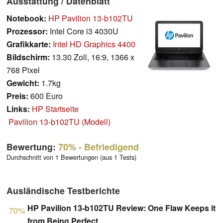
Ausstattung / Datenblatt
Notebook:
HP Pavilion 13-b102TU
Prozessor:
Intel Core i3 4030U
Grafikkarte:
Intel HD Graphics 4400
Bildschirm:
13.30 Zoll, 16:9, 1366 x
768 Pixel
Gewicht:
1.7kg
Preis:
600 Euro
Links:
HP Startseite
Pavilion 13-b102TU (Modell)
Bewertung:
70%
- Befriedigend
Durchschnitt von 1 Bewertungen (aus 1 Tests)
Ausländische Testberichte
HP Pavilion 13-b102TU Review: One Flaw Keeps it
70%
from Being Perfect