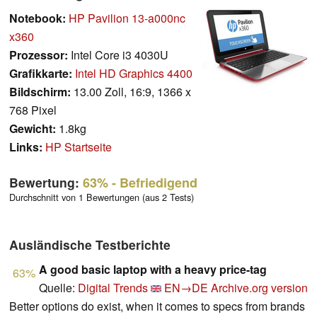
Notebook:
HP Pavilion 13-a000nc
x360
Prozessor:
Intel Core i3 4030U
Grafikkarte:
Intel HD Graphics 4400
Bildschirm:
13.00 Zoll, 16:9, 1366 x
768 Pixel
Gewicht:
1.8kg
Links:
HP Startseite
Bewertung:
63%
- Befriedigend
Durchschnitt von 1 Bewertungen (aus 2 Tests)
Ausländische Testberichte
A good basic laptop with a heavy price-tag
63%
Quelle:
Digital Trends
EN→DE
Archive.org version
Better options do exist, when it comes to specs from brands