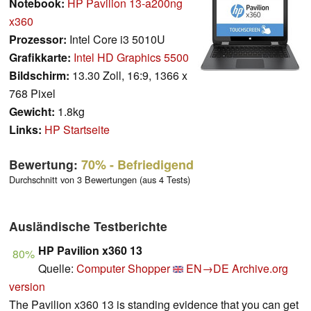
Notebook:
HP Pavilion 13-a200ng
x360
Prozessor:
Intel Core i3 5010U
Grafikkarte:
Intel HD Graphics 5500
Bildschirm:
13.30 Zoll, 16:9, 1366 x
768 Pixel
Gewicht:
1.8kg
Links:
HP Startseite
Bewertung:
70%
- Befriedigend
Durchschnitt von 3 Bewertungen (aus 4 Tests)
Ausländische Testberichte
HP Pavilion x360 13
80%
Quelle:
Computer Shopper
EN→DE
Archive.org
version
The Pavilion x360 13 is standing evidence that you can get