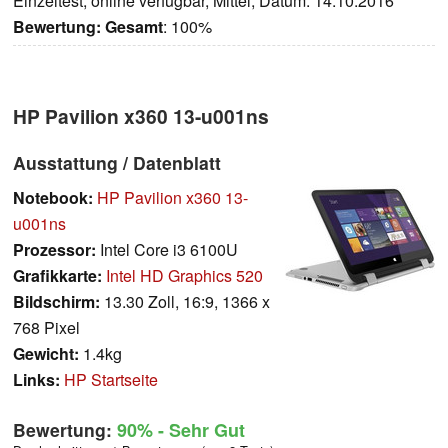
Einzeltest, online verfügbar, Mittel, Datum: 14.10.2016
Bewertung:
Gesamt
: 100%
HP Pavilion x360 13-u001ns
Ausstattung / Datenblatt
Notebook:
HP Pavilion x360 13-
u001ns
Prozessor:
Intel Core i3 6100U
Grafikkarte:
Intel HD Graphics 520
Bildschirm:
13.30 Zoll, 16:9, 1366 x
768 Pixel
Gewicht:
1.4kg
Links:
HP Startseite
Bewertung:
90%
- Sehr Gut