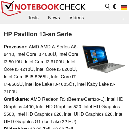
Tests
News
Videos
...
Benchmarks & Tech
Externe Tests
HP Pavilion 13-an Serie
Kaufberatung
Deals
Suche
Jobs
Prozessor:
AMD AMD A-Series A8-
6410, Intel Core i3 4030U, Intel Core
Forum
i3 5010U, Intel Core i3 6100U, Intel
Core i5 4210U, Intel Core i5 6200U,
Intel Core i5 i5-8265U, Intel Core i7
i7-8565U, Intel Ice Lake i3-1005G1, Intel Kaby Lake i3-
7100U
Grafikkarte:
AMD Radeon R5 (Beema/Carrizo-L), Intel HD
Graphics 4400, Intel HD Graphics 520, Intel HD Graphics
5500, Intel HD Graphics 620, Intel UHD Graphics 620, Intel
UHD Graphics G1 (Ice Lake 32 EU)
Bildschirm:
13.00 Zoll, 13.30 Zoll