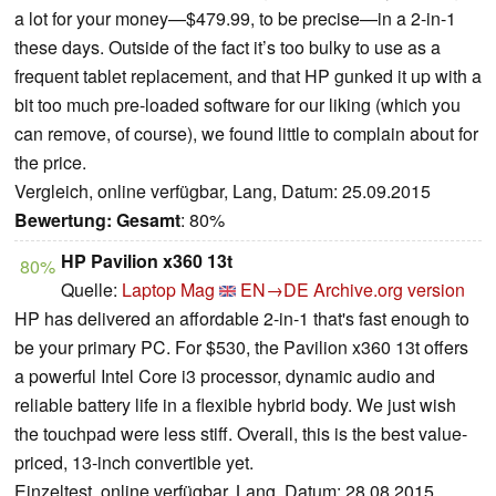
a lot for your money—$479.99, to be precise—in a 2-in-1
these days. Outside of the fact it’s too bulky to use as a
frequent tablet replacement, and that HP gunked it up with a
bit too much pre-loaded software for our liking (which you
can remove, of course), we found little to complain about for
the price.
Vergleich, online verfügbar, Lang, Datum: 25.09.2015
Bewertung:
Gesamt
: 80%
HP Pavilion x360 13t
80%
Quelle:
Laptop Mag
EN→DE
Archive.org version
HP has delivered an affordable 2-in-1 that's fast enough to
be your primary PC. For $530, the Pavilion x360 13t offers
a powerful Intel Core i3 processor, dynamic audio and
reliable battery life in a flexible hybrid body. We just wish
the touchpad were less stiff. Overall, this is the best value-
priced, 13-inch convertible yet.
Einzeltest, online verfügbar, Lang, Datum: 28.08.2015