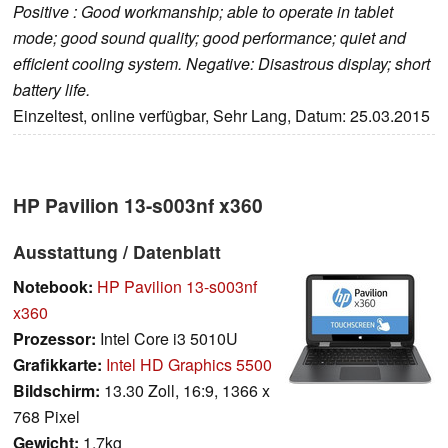
Positive : Good workmanship; able to operate in tablet
mode; good sound quality; good performance; quiet and
efficient cooling system. Negative: Disastrous display; short
battery life.
Einzeltest, online verfügbar, Sehr Lang, Datum: 25.03.2015
HP Pavilion 13-s003nf x360
Ausstattung / Datenblatt
Notebook:
HP Pavilion 13-s003nf
x360
Prozessor:
Intel Core i3 5010U
Grafikkarte:
Intel HD Graphics 5500
Bildschirm:
13.30 Zoll, 16:9, 1366 x
768 Pixel
Gewicht:
1.7kg