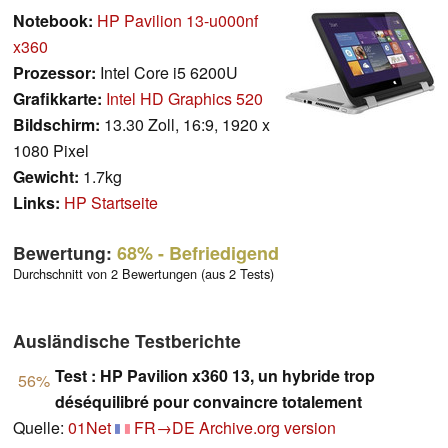
Notebook:
HP Pavilion 13-u000nf
x360
Prozessor:
Intel Core i5 6200U
Grafikkarte:
Intel HD Graphics 520
Bildschirm:
13.30 Zoll, 16:9, 1920 x
1080 Pixel
Gewicht:
1.7kg
Links:
HP Startseite
Bewertung:
68%
- Befriedigend
Durchschnitt von 2 Bewertungen (aus 2 Tests)
Ausländische Testberichte
Test : HP Pavilion x360 13, un hybride trop
56%
déséquilibré pour convaincre totalement
Quelle:
01Net
FR→DE
Archive.org version