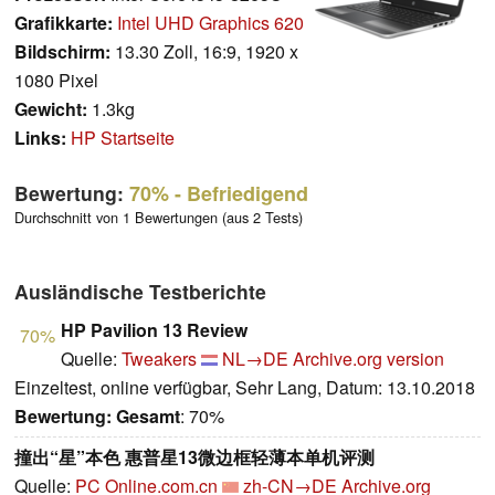
Grafikkarte:
Intel UHD Graphics 620
Bildschirm:
13.30 Zoll, 16:9, 1920 x
1080 Pixel
Gewicht:
1.3kg
Links:
HP Startseite
Bewertung:
70%
- Befriedigend
Durchschnitt von 1 Bewertungen (aus 2 Tests)
Ausländische Testberichte
HP Pavilion 13 Review
70%
Quelle:
Tweakers
NL→DE
Archive.org version
Einzeltest, online verfügbar, Sehr Lang, Datum: 13.10.2018
Bewertung:
Gesamt
: 70%
撞出“星”本色 惠普星13微边框轻薄本单机评测
Quelle:
PC Online.com.cn
zh-CN→DE
Archive.org