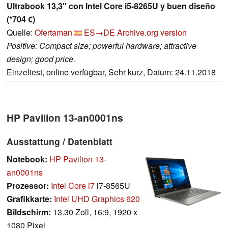
Ultrabook 13,3" con Intel Core i5-8265U y buen diseño
(*704 €)
Quelle:
Ofertaman
ES→DE
Archive.org version
Positive: Compact size; powerful hardware; attractive
design; good price.
Einzeltest, online verfügbar, Sehr kurz, Datum: 24.11.2018
HP Pavilion 13-an0001ns
Ausstattung / Datenblatt
Notebook:
HP Pavilion 13-
an0001ns
Prozessor:
Intel Core i7
i7-8565U
Grafikkarte:
Intel UHD Graphics 620
Bildschirm:
13.30 Zoll, 16:9, 1920 x
1080 Pixel