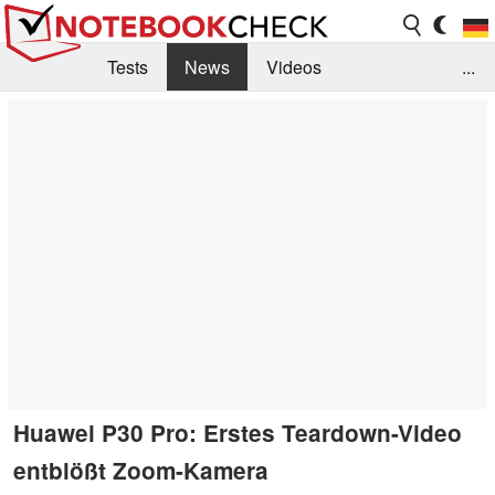
Tests
News
Videos
...
Benchmarks & Tech
Externe Tests
Kaufberatung
Deals
Suche
Jobs
Forum
Huawei P30 Pro: Erstes Teardown-Video
entblößt Zoom-Kamera