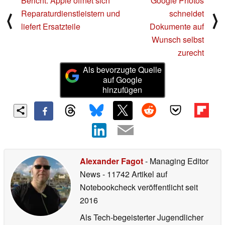
Bericht: Apple öffnet sich
Google Photos
Reparaturdienstleistern und
schneidet
⟨
⟩
liefert Ersatzteile
Dokumente auf
Wunsch selbst
zurecht
Als bevorzugte Quelle
auf Google
hinzufügen
Alexander Fagot
- Managing Editor
News
- 11742 Artikel auf
Notebookcheck veröffentlicht
seit
2016
Als Tech-begeisterter Jugendlicher