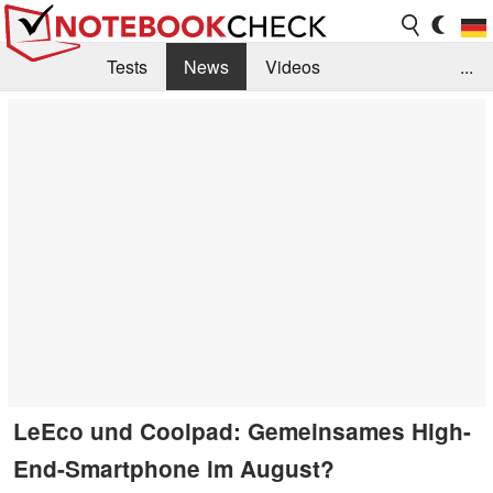
Tests
News
Videos
...
Benchmarks & Tech
Externe Tests
Kaufberatung
Deals
Suche
Jobs
Forum
LeEco und Coolpad: Gemeinsames High-
End-Smartphone im August?