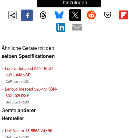
hinzufügen
Ähnliche Geräte mit den
selben Spezifikationen
Lenovo Ideapad 520-15IKB-
80YL00MNSP
GeForce 940MX
Lenovo Ideapad 320-15IKBN-
80XL02U2SP
GeForce 940MX
Geräte
anderer
Hersteller
Dell Vostro 15 5568-V4F8F
GeForce 940MX