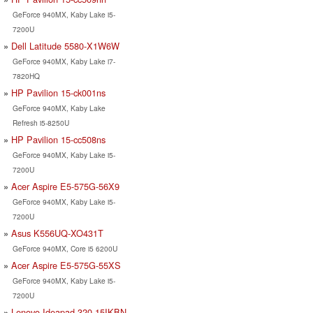
GeForce 940MX, Kaby Lake i5-
7200U
Dell Latitude 5580-X1W6W
GeForce 940MX, Kaby Lake i7-
7820HQ
HP Pavilion 15-ck001ns
GeForce 940MX, Kaby Lake
Refresh i5-8250U
HP Pavilion 15-cc508ns
GeForce 940MX, Kaby Lake i5-
7200U
Acer Aspire E5-575G-56X9
GeForce 940MX, Kaby Lake i5-
7200U
Asus K556UQ-XO431T
GeForce 940MX, Core i5 6200U
Acer Aspire E5-575G-55XS
GeForce 940MX, Kaby Lake i5-
7200U
Lenovo Ideapad 320-15IKBN-