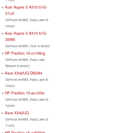
Acer Aspire 5 A515-51G-
51LK
GeForce 940MX, Kaby Lake i5-
7200U
Acer Aspire 5 A515-51G-
35NN
GeForce 940MX, Core i3 6006U
HP Pavilion 15-cc108ng
GeForce 940MX, Kaby Lake
Refresh i5-8550U
Asus X542UQ-DM284
GeForce 940MX, Kaby Lake i5-
7200U
HP Pavilion 15-au120tx
GeForce 940MX, Kaby Lake i5-
7200U
Asus X542UQ
GeForce 940MX, Kaby Lake i3-
7100U
HP Pavilion 15-cc509nh