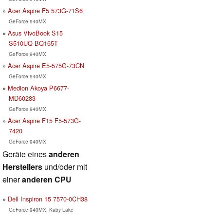
Acer Aspire F5 573G-71S6
GeForce 940MX
Asus VivoBook S15
S510UQ-BQ165T
GeForce 940MX
Acer Aspire E5-575G-73CN
GeForce 940MX
Medion Akoya P6677-
MD60283
GeForce 940MX
Acer Aspire F15 F5-573G-
7420
GeForce 940MX
Geräte eines
anderen
Herstellers
und/oder mit
einer
anderen CPU
Dell Inspiron 15 7570-0CH38
GeForce 940MX, Kaby Lake