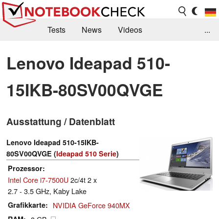
Tests
News
Videos
...
Benchmarks & Tech
Externe Tests
Lenovo Ideapad 510-
Kaufberatung
Deals
Suche
Jobs
15IKB-80SV00QVGE
Forum
Ausstattung / Datenblatt
Lenovo Ideapad 510-15IKB-
80SV00QVGE (
Ideapad 510 Serie
)
Prozessor
Intel Core i7-7500U
2c/4t 2 x
2.7 - 3.5 GHz, Kaby Lake
Grafikkarte
NVIDIA GeForce 940MX