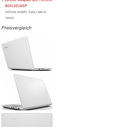
80XL02U4SP
GeForce 940MX, Kaby Lake i5-
7200U
Preisvergleich