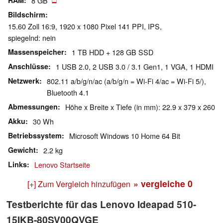
RAM
8 GB
Bildschirm
15.60 Zoll 16:9, 1920 x 1080 Pixel 141 PPI, IPS,
spiegelnd: nein
Massenspeicher
1 TB HDD + 128 GB SSD
Anschlüsse
1 USB 2.0, 2 USB 3.0 / 3.1 Gen1, 1 VGA, 1 HDMI
Netzwerk
802.11 a/b/g/n/ac (a/b/g/n = Wi-Fi 4/ac = Wi-Fi 5/),
Bluetooth 4.1
Abmessungen
Höhe x Breite x Tiefe (in mm): 22.9 x 379 x 260
Akku
30 Wh
Betriebssystem
Microsoft Windows 10 Home 64 Bit
Gewicht
2.2 kg
Links
Lenovo Startseite
» vergleiche
0
[+] Zum Vergleich hinzufügen
Testberichte für das Lenovo Ideapad 510-
15IKB-80SV00QVGE