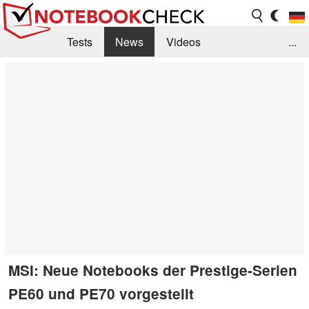
Tests
News
Videos
...
Benchmarks & Tech
Externe Tests
Kaufberatung
Deals
Suche
Jobs
Forum
MSI: Neue Notebooks der Prestige-Serien
PE60 und PE70 vorgestellt