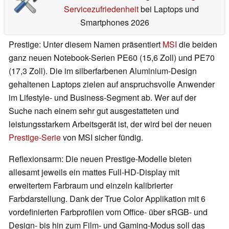
Servicezufriedenheit
bei Laptops und
Smartphones 2026
Prestige: Unter diesem Namen präsentiert
MSI
die beiden
ganz neuen Notebook-Serien PE60 (15,6 Zoll) und PE70
(17,3 Zoll). Die im silberfarbenen Aluminium-Design
gehaltenen Laptops zielen auf anspruchsvolle Anwender
im Lifestyle- und Business-Segment ab. Wer auf der
Suche nach einem sehr gut ausgestatteten und
leistungsstarkem Arbeitsgerät ist, der wird bei der neuen
Prestige-Serie
von MSI sicher fündig.
Reflexionsarm: Die neuen Prestige-Modelle bieten
allesamt jeweils ein mattes Full-HD-Display mit
erweitertem Farbraum und einzeln kalibrierter
Farbdarstellung. Dank der True Color Applikation mit 6
vordefinierten Farbprofilen vom Office- über sRGB- und
Design- bis hin zum Film- und Gaming-Modus soll das